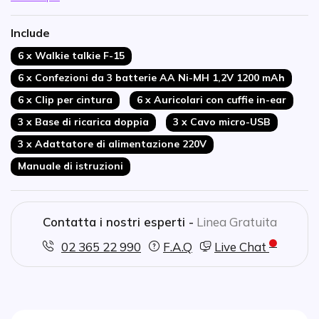
Torcia a LED
Portata fino a 7 km
Include
Pulsante di chiamata di emergenza SOS
6 x Walkie talkie F-15
6 x Confezioni da 3 batterie AA Ni-MH 1,2V 1200 mAh
6 x Clip per cintura
6 x Auricolari con cuffie in-ear
3 x Base di ricarica doppia
3 x Cavo micro-USB
3 x Adattatore di alimentazione 220V
Manuale di istruzioni
Contatta i nostri esperti -
Linea Gratuita
02 365 22 990
F.A.Q
Live Chat