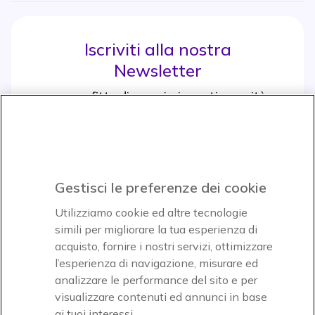
Iscriviti alla nostra
Newsletter
e approfitta di maggiori sconti e novità
Iscrviti subito
icon
Gestisci le preferenze dei cookie
Icon
Icon
Icon
Utilizziamo cookie ed altre tecnologie
simili per migliorare la tua esperienza di
acquisto, fornire i nostri servizi, ottimizzare
Icon
Paga facilmente ed in assoluta sicurezza
l’esperienza di navigazione, misurare ed
analizzare le performance del sito e per
Accettiamo
visualizzare contenuti ed annunci in base
ai tuoi interessi.