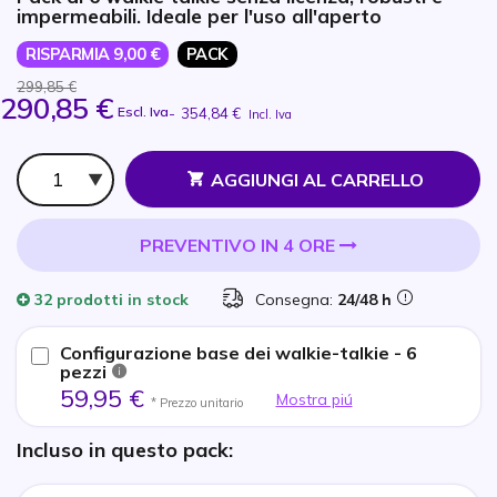
impermeabili. Ideale per l'uso all'aperto
RISPARMIA 9,00 €
PACK
299,85 €
290,85 €
Escl. Iva
-
354,84 €
Incl. Iva
Qtà
AGGIUNGI AL CARRELLO
PREVENTIVO IN 4 ORE
32 prodotti
in stock
Consegna:
24/48 h
Configurazione base dei walkie-talkie - 6
pezzi
59,95 €
Mostra piú
* Prezzo unitario
Incluso in questo pack: