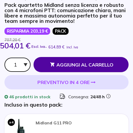
Pack quartetto Midland senza licenza e robusto
con 4 microfoni PTT: comunicazione chiara, mani
libere e massima autonomia perfetto per il tuo
team sempre in movimento!
RISPARMIA 203,19 €
PACK
707,20 €
504,01 €
Escl. Iva
-
614,89 €
Incl. Iva
Qtà
AGGIUNGI AL CARRELLO
PREVENTIVO IN 4 ORE
46 prodotti
in stock
Consegna:
24/48 h
Incluso in questo pack:
x4
Midland G11 PRO