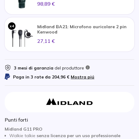
98,89 €
x4
Midland BA21: Microfono auricolare 2 pin
Kenwood
27,11 €
3 mesi di garanzia
del produttore
Paga in 3 rate da
204,96 €
Mostra piú
Punti forti
Midland G11 PRO
Walkie talkie
senza licenza per un uso professionale