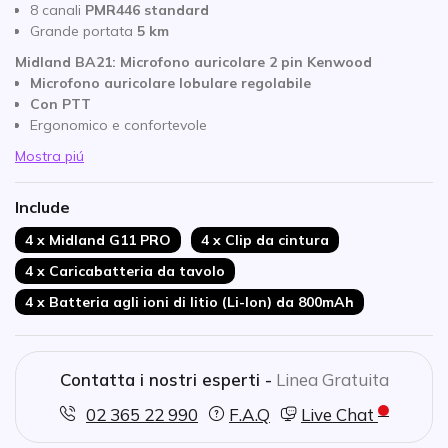
8 canali
PMR446 standard
Grande portata
5 km
Midland BA21: Microfono auricolare 2 pin Kenwood
Microfono auricolare lobulare regolabile
Con PTT
Ergonomico e confortevole
Mostra piú
Include
4 x Midland G11 PRO
4 x Clip da cintura
4 x Caricabatteria da tavolo
4 x Batteria agli ioni di litio (Li-Ion) da 800mAh
Contatta i nostri esperti -
Linea Gratuita
02 365 22 990
F.A.Q
Live Chat