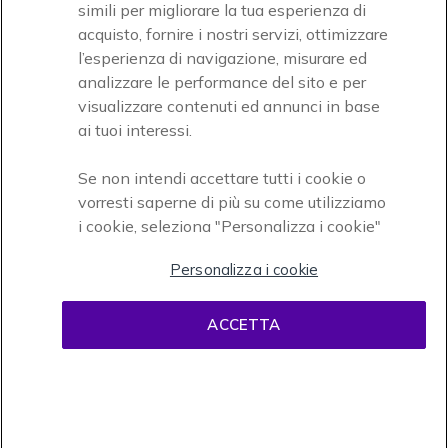
simili per migliorare la tua esperienza di
acquisto, fornire i nostri servizi, ottimizzare
Icon
Paga facilmente ed in assoluta sicurezza
l’esperienza di navigazione, misurare ed
analizzare le performance del sito e per
Accettiamo
visualizzare contenuti ed annunci in base
ai tuoi interessi.
Se non intendi accettare tutti i cookie o
vorresti saperne di più su come utilizziamo
i cookie, seleziona "Personalizza i cookie"
Onedirect, azienda del gruppo INCEPT
Personalizza i cookie
ACCETTA