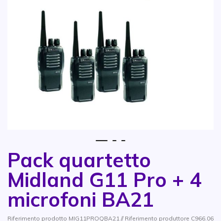
1
2
3
Pack quartetto
Vai all'inizio della galleria di immagini
Midland G11 Pro + 4
microfoni BA21
Riferimento prodotto MIG11PROQBA21 // Riferimento produttore C966.06