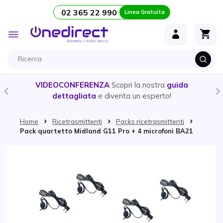
02 365 22 990
Linea Gratuita
Salta al contenuto
Toggle
Nav
VIDEOCONFERENZA
Scopri la nostra
guida
dettagliata
e diventa un esperto!
Home
Ricetrasmittenti
Packs ricetrasmittenti
Pack quartetto Midland G11 Pro + 4 microfoni BA21
Vai alla fine della galleria di immagini