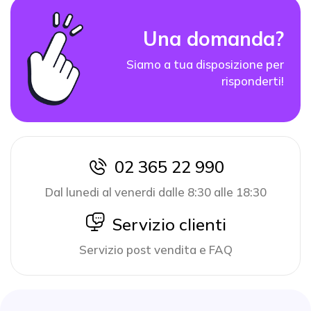
Una domanda?
Siamo a tua disposizione per
risponderti!
02 365 22 990
icon
Dal lunedi al venerdi dalle 8:30 alle 18:30
icon
Servizio clienti
Servizio post vendita e FAQ