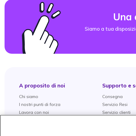
Una
Siamo a tua disposizi
A proposito di noi
Supporto e se
Chi siamo
Consegna
I nostri punti di forza
Servizio Resi
Lavora con noi
Servizio clienti
Servizio grandi aziende
Gestione della G
Tutti i nostri servizi
Garanzie Aggiun
Onedirect