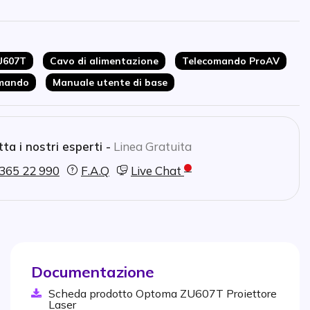
ontrollo professionale
ntale dell'obiettivo per un'installazione
U607T
Cavo di alimentazione
Telecomando ProAV
omando
Manuale utente di base
ta i nostri esperti -
Linea Gratuita
365 22 990
F.A.Q
Live Chat
Documentazione
Scheda prodotto Optoma ZU607T Proiettore
Laser