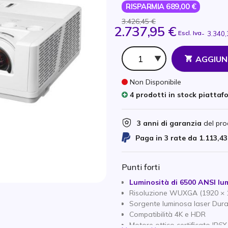
RISPARMIA 689,00 €
3.426,45 €
2.737,95 €
Escl. Iva
-
3.340,
Qtà
AGGIUN
Non Disponibile
4 prodotti in stock piattaf
3 anni di garanzia
del pro
Paga in 3 rate da
1.113,43
Punti forti
Luminosità di 6500 ANSI lu
Risoluzione WUXGA (1920 × 12
Sorgente luminosa laser Dura
Compatibilità 4K e HDR
Motore ottico certificato IP6X,