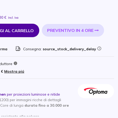
30 €
Incl. Iva
PREVENTIVO IN 4 ORE
GI AL CARRELLO
orma
Consegna:
source_stock_delivery_delay
duttore
 €
Mostra piú
men
per proiezioni luminose e nitide
00) per immagini ricche di dettagli
Core di lunga
durata fino a 30.000 ore
 resistente alla polvere