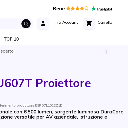
Bene
Il mio Account
Carrello
TOP 10
esperto!
607T Proiettore
Riferimento produttore E9PD7L102EZ1D
ionale con 6.500 lumen, sorgente luminosa DuraCore
zione versatile per AV aziendale, istruzione e