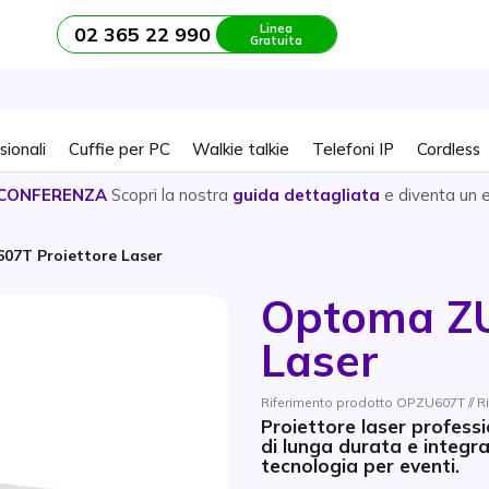
Linea
02 365 22 990
Gratuita
sionali
Cuffie per PC
Walkie talkie
Telefoni IP
Cordless
CONFERENZA
Scopri la nostra
guida dettagliata
e diventa un 
07T Proiettore Laser
Optoma ZU
Laser
Riferimento prodotto OPZU607T // 
Proiettore laser profess
di lunga durata e integra
tecnologia per eventi.