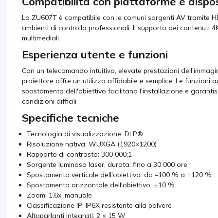
Compatibilità con piattaforme e dispos
Lo ZU607T è compatibile con le comuni sorgenti AV tramite 
ambienti di controllo professionali. Il supporto dei contenuti 4
multimediali.
Esperienza utente e funzioni
Con un telecomando intuitivo, elevate prestazioni dell'immag
proiettore offre un utilizzo affidabile e semplice. Le funzioni
spostamento dell'obiettivo facilitano l'installazione e garant
condizioni difficili.
Specifiche tecniche
Tecnologia di visualizzazione: DLP®
Risoluzione nativa: WUXGA (1920×1200)
Rapporto di contrasto: 300 000:1
Sorgente luminosa laser, durata: fino a 30 000 ore
Spostamento verticale dell'obiettivo: da –100 % a +120 %
Spostamento orizzontale dell'obiettivo: ±10 %
Zoom: 1,6x, manuale
Classificazione IP: IP6X resistente alla polvere
Altoparlanti integrati: 2 × 15 W