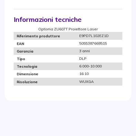
Informazioni tecniche
Optoma ZU607T Proiettore Laser
E9PD7L102EZ1D
Riferimento produttore
5055387668515
EAN
3 anni
Garanzia
DLP
Tipo
6.000-10.000
Tecnologia
16:10
Dimensione
WUXGA
Risoluzione