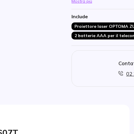
Mostra piú
HDBaseT, LAN, RS232 per un c
Spostamento verticale e orizzo
Include
flessibile
Proiettore laser OPTOMA Z
2 batterie AAA per il telec
Contat
02 
607T