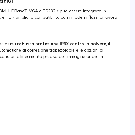
itivi
HDMI, HDBaseT, VGA e RS232 e può essere integrato in
K e HDR amplia la compatibilità con i moderni flussi di lavoro
ine e una
robusta protezione IP6X contro la polvere
, il
 automatiche di correzione trapezoidale e le opzioni di
iscono un allineamento preciso dell'immagine anche in