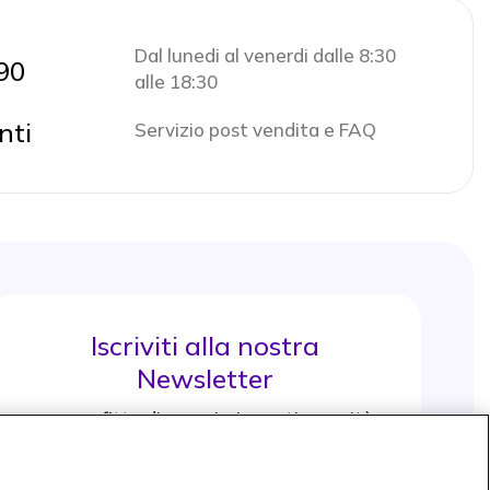
Dal lunedi al venerdi dalle 8:30
90
alle 18:30
nti
Servizio post vendita e FAQ
Iscriviti alla nostra
Newsletter
e approfitta di maggiori sconti e novità
Iscrviti subito
icon