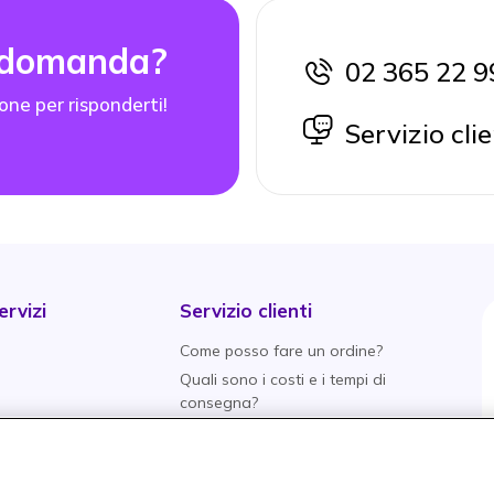
 domanda?
02 365 22 9
icon
one per risponderti!
icon
Servizio clie
rvizi
Servizio clienti
Come posso fare un ordine?
Quali sono i costi e i tempi di
consegna?
Qual è la politica di
aranzia
restituzione?
tive
Quali metodi di pagamento