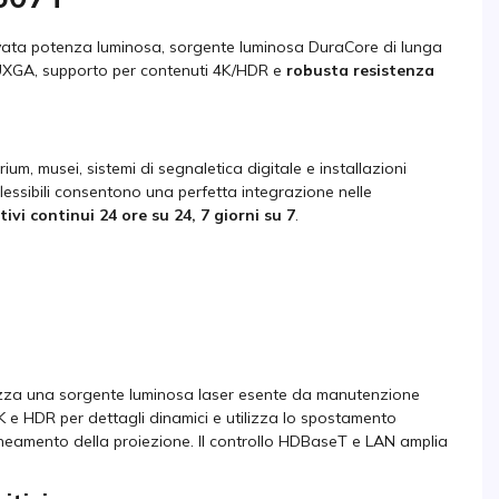
vata potenza luminosa, sorgente luminosa DuraCore di lunga
 WUXGA, supporto per contenuti 4K/HDR e
robusta resistenza
um, musei, sistemi di segnaletica digitale e installazioni
flessibili consentono una perfetta integrazione nelle
ivi continui 24 ore su 24, 7 giorni su 7
.
izza una sorgente luminosa laser esente da manutenzione
K e HDR per dettagli dinamici e utilizza lo spostamento
llineamento della proiezione. Il controllo HDBaseT e LAN amplia