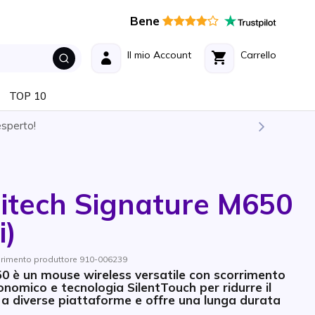
Bene
Il mio Account
Carrello
TOP 10
esperto!
itech Signature M650
i)
ferimento produttore 910-006239
50 è un mouse wireless versatile con scorrimento
onomico e tecnologia SilentTouch per ridurre il
o a diverse piattaforme e offre una lunga durata