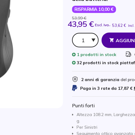
RISPARMIA 10,00 €
53,99 €
43,95 €
Escl. Iva
-
53,62 €
Incl.
Qtà
AGGIUN
1 prodotti
in stock
32 prodotti in stock piatta
2 anni di garanzia
del pro
Paga in 3 rate da
17,87 €
Punti forti
Altezza 108.2 mm, Larghezza
g.
Per Sinistri
Seguimento ottico avanzato c