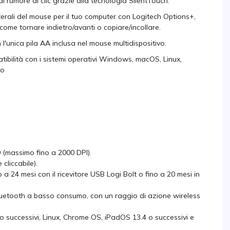
 rumore di clic grazie alla tecnologia SilentTouch.
aterali del mouse per il tuo computer con Logitech Options+,
come tornare indietro/avanti o copiare/incollare.
 l'unica pila AA inclusa nel mouse multidispositivo.
tibilità con i sistemi operativi Windows, macOS, Linux,
to
 (massimo fino a 2000 DPI).
 cliccabile).
o a 24 mesi con il ricevitore USB Logi Bolt o fino a 20 mesi in
 Bluetooth a basso consumo, con un raggio di azione wireless
 successivi, Linux, Chrome OS, iPadOS 13.4 o successivi e