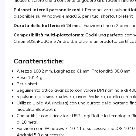
mouse discreto che ti consente di godere di un 90% in meno di
Pulsanti laterali personalizzabili
: Personalizza i pulsanti l
disponibile su Windows e macOS, per i tuoi shortcut preferiti, 
Durata della batteria di 24 mesi
: Funziona fino a 2 anni con
Compatibilità multi-piattaforma
: Goditi una perfetta compa
ChromeOS, iPadOS e Android; inoltre, è un prodotto certifica
Caratteristiche:
Altezza 108.2 mm, Larghezza 61 mm, Profondità 38.8 mm
Peso 101.4 g
Per sinistri
Seguimento ottico avanzato con valore DPI nominale di 400
5 pulsanti (clic sinistro/destro, avanti/indietro, rotella centrale
Utilizza 1 pila AA (inclusa) con una durata della batteria fin
modalità Bluetooth.
Compatibile con il ricevitore USB Logi Bolt e la tecnologia
di 10 metri.
Funziona con Windows 7, 10, 11 o successivi, macOS 10.10 o
Android 5.0 o successivi.