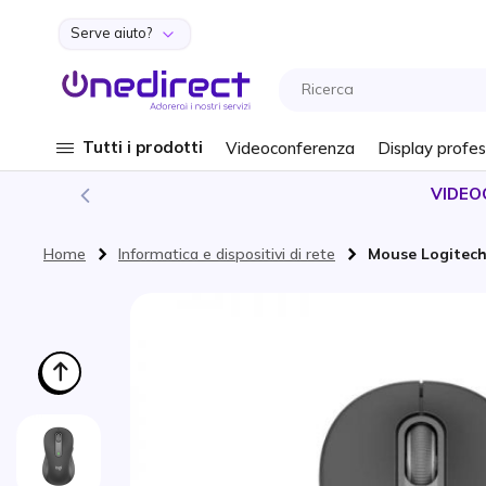
Serve aiuto?
Salta al contenuto
Tutti i prodotti
Videoconferenza
Display profes
VIDEO
Home
Informatica e dispositivi di rete
Mouse Logitech 
Vai alla fine della galleria di immagini