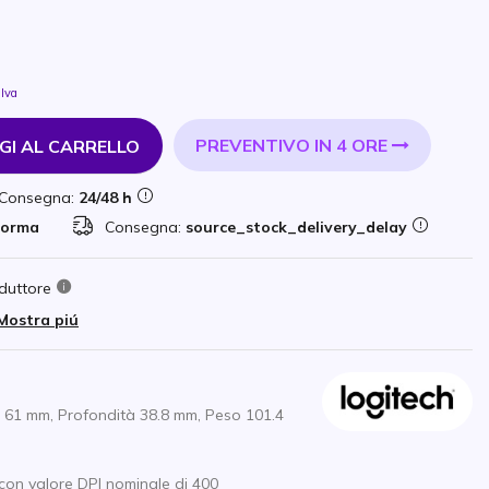
 Iva
PREVENTIVO IN 4 ORE
GI AL CARRELLO
Consegna:
24/48 h
forma
Consegna:
source_stock_delivery_delay
duttore
Mostra piú
 61 mm, Profondità 38.8 mm, Peso 101.4
on valore DPI nominale di 400