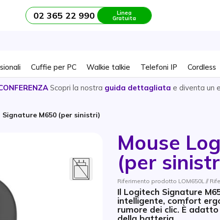
Linea
02 365 22 990
Gratuita
sionali
Cuffie per PC
Walkie talkie
Telefoni IP
Cordless
CONFERENZA
Scopri la nostra
guida dettagliata
e diventa un 
Signature M650 (per sinistri)
Mouse Log
(per sinistr
Riferimento prodotto LOM650L // Ri
Il Logitech Signature M6
intelligente, comfort erg
rumore dei clic. È adatt
della batteria.