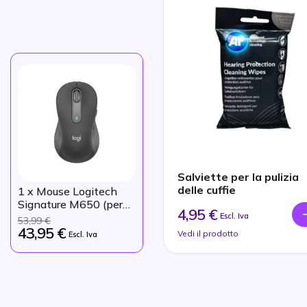
Salviette per la pulizia
delle cuffie
1
x Mouse Logitech
Signature M650 (per
4,95 €
sinistri)
Escl. Iva
53,99 €
43,95 €
Vedi il prodotto
Escl. Iva