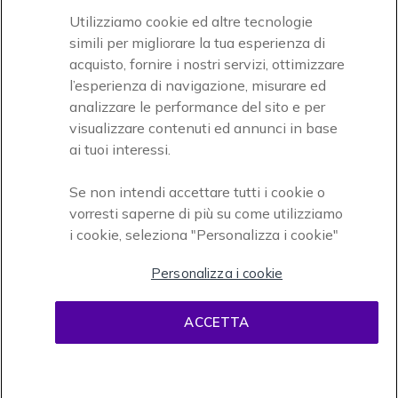
Utilizziamo cookie ed altre tecnologie
simili per migliorare la tua esperienza di
acquisto, fornire i nostri servizi, ottimizzare
l’esperienza di navigazione, misurare ed
analizzare le performance del sito e per
Onedirect, azienda del gruppo INCEPT
visualizzare contenuti ed annunci in base
ai tuoi interessi.
Se non intendi accettare tutti i cookie o
vorresti saperne di più su come utilizziamo
i cookie, seleziona "Personalizza i cookie"
Personalizza i cookie
Condizioni d'uso
Condizioni di vendita
Disclaimer
ACCETTA
contenuti
Informativa sulla privacy
Cookies