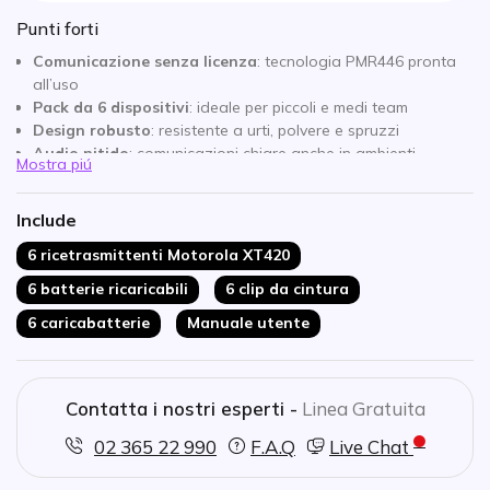
Punti forti
Comunicazione senza licenza
: tecnologia PMR446 pronta
all’uso
Pack da 6 dispositivi
: ideale per piccoli e medi team
Design robusto
: resistente a urti, polvere e spruzzi
Audio nitido
: comunicazioni chiare anche in ambienti
Mostra piú
rumorosi
Autonomia elevata
: copre interi turni di lavoro
Include
Facile utilizzo
: configurazione semplice e immediata
6 ricetrasmittenti Motorola XT420
6 batterie ricaricabili
6 clip da cintura
6 caricabatterie
Manuale utente
Contatta i nostri esperti -
Linea Gratuita
02 365 22 990
F.A.Q
Live Chat