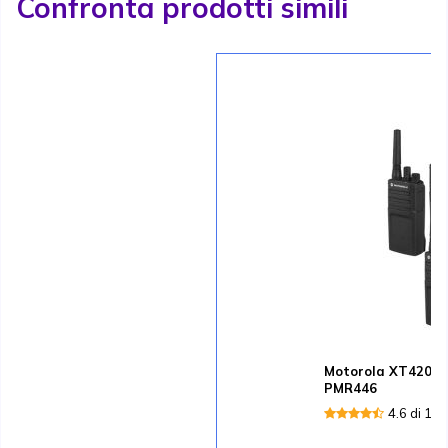
Confronta prodotti simili
Motorola XT420 Pa
PMR446
4.6 di 13