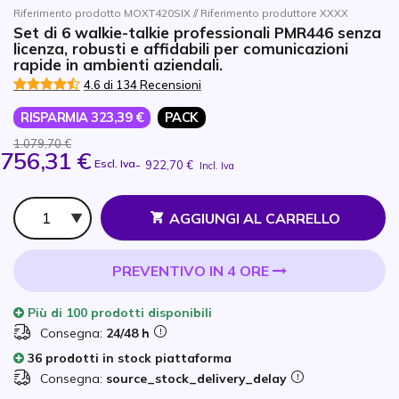
Riferimento prodotto MOXT420SIX // Riferimento produttore XXXX
Set di 6 walkie-talkie professionali PMR446 senza
licenza, robusti e affidabili per comunicazioni
rapide in ambienti aziendali.
4.6 di 134 Recensioni
RISPARMIA 323,39 €
PACK
1.079,70 €
756,31 €
Escl. Iva
-
922,70 €
Incl. Iva
Qtà
AGGIUNGI AL CARRELLO
PREVENTIVO IN 4 ORE
Più di
100 prodotti
disponibili
Consegna:
24/48 h
36 prodotti in stock piattaforma
Consegna:
source_stock_delivery_delay