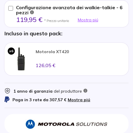
Configurazione avanzata dei walkie-talkie - 6
pezzi
119,95 €
Mostra piú
* Prezzo unitario
Incluso in questo pack:
x6
Motorola XT420
126,05 €
1 anno di garanzia
del produttore
Paga in 3 rate da
307,57 €
Mostra piú