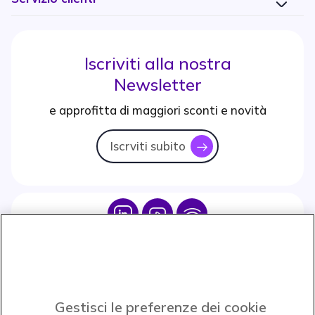
Iscriviti alla nostra
Newsletter
e approfitta di maggiori sconti e novità
Iscrviti subito
icon
Icon
Icon
Icon
Icon
Paga facilmente ed in assoluta sicurezza
Gestisci le preferenze dei cookie
Accettiamo