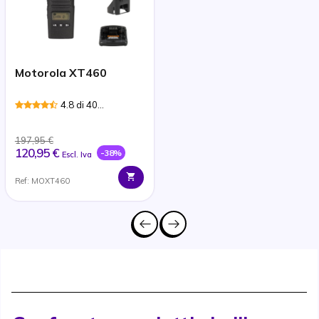
Motorola XT460
4.8 di 40
Recensioni
197,95 €
120,95 €
-38%
Escl. Iva
Ref: MOXT460