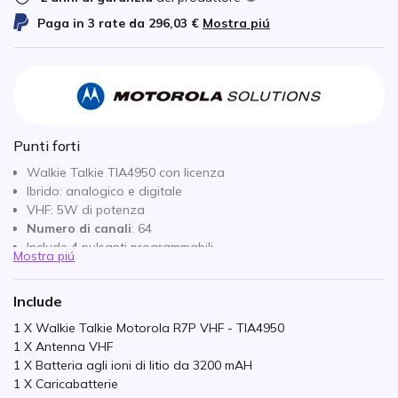
Paga in 3 rate da
296,03 €
Mostra piú
Punti forti
Walkie Talkie TIA4950 con licenza
Ibrido: analogico e digitale
VHF: 5W di potenza
Numero di canali
: 64
Include 4 pulsanti programmabili
Mostra piú
Durata batteria
: tra 21h30 e 28h
Funzione PTI e pulsante di emergenza disponibili
Include
Bluetooth 5.2, Wifi e connessioni GNSS integrate
Resistente:
certificato IP68 e MIL-STD 810
1 X Walkie Talkie Motorola R7P VHF - TIA4950
1 X Antenna VHF
1 X Batteria agli ioni di litio da 3200 mAH
1 X Caricabatterie