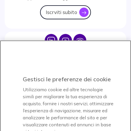
Iscrviti subito
icon
Icon
Icon
Icon
Icon
Paga facilmente ed in assoluta sicurezza
Gestisci le preferenze dei cookie
Accettiamo
Utilizziamo cookie ed altre tecnologie
simili per migliorare la tua esperienza di
acquisto, fornire i nostri servizi, ottimizzare
l’esperienza di navigazione, misurare ed
analizzare le performance del sito e per
visualizzare contenuti ed annunci in base
Onedirect, azienda del gruppo INCEPT