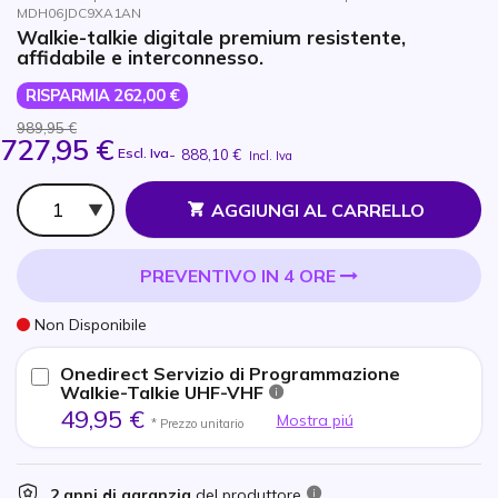
MDH06JDC9XA1AN
Walkie-talkie digitale premium resistente,
affidabile e interconnesso.
RISPARMIA 262,00 €
989,95 €
727,95 €
Escl. Iva
-
888,10 €
Incl. Iva
Qtà
AGGIUNGI AL CARRELLO
PREVENTIVO IN 4 ORE
Non Disponibile
Onedirect Servizio di Programmazione
Walkie-Talkie UHF-VHF
49,95 €
Mostra piú
* Prezzo unitario
2 anni di garanzia
del produttore