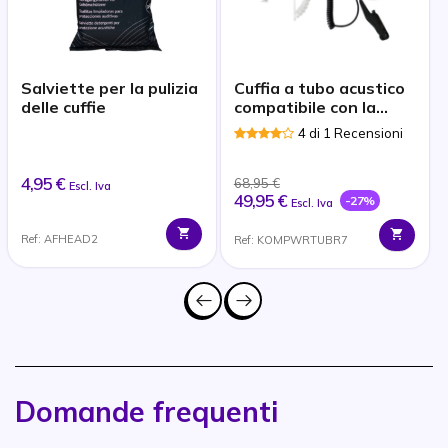
Salviette per la pulizia
Cuffia a tubo acustico
delle cuffie
compatibile con la
serie Motorola R7 e
4 di 1 Recensioni
MXP-600
4,95 €
68,95 €
Escl. Iva
49,95 €
-27%
Escl. Iva
Ref: AFHEAD2
Ref: KOMPWRTUBR7
Domande frequenti