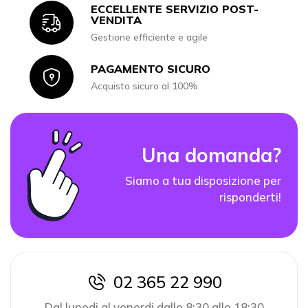
ECCELLENTE SERVIZIO POST-
Icon
VENDITA
Gestione efficiente e agile
PAGAMENTO SICURO
Icon
Acquisto sicuro al 100%
Una domanda?
Siamo a tua disposizione per
risponderti!
02 365 22 990
icon
Dal lunedi al venerdi dalle 8:30 alle 18:30