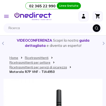
02 365 22 990
Linea Gratuita
Salta al contenuto
Toggle
Nav
VIDEOCONFERENZA
Scopri la nostra
guida
dettagliata
e diventa un esperto!
Home
Ricetrasmittenti
Ricetrasmittenti per settore
Ricetrasmittenti per servizi di sicurezza
Motorola R7P VHF - TIA4950
Vai alla fine della galleria di immagini