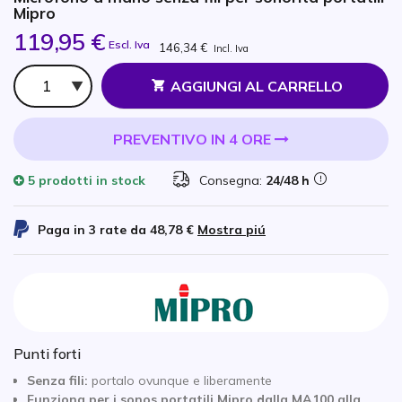
Mipro
119,95 €
Escl. Iva
146,34 €
Incl. Iva
Qtà
AGGIUNGI AL CARRELLO
PREVENTIVO IN 4 ORE
5 prodotti
in stock
Consegna:
24/48 h
Paga in 3 rate da
48,78 €
Mostra piú
Punti forti
Senza fili:
portalo ovunque e liberamente
Funziona per i sonos portatili Mipro dalla MA100 alla