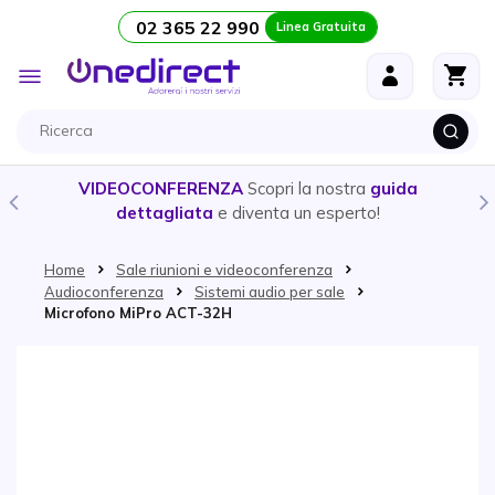
02 365 22 990
Linea Gratuita
Salta al contenuto
Toggle
Nav
VIDEOCONFERENZA
Scopri la nostra
guida
dettagliata
e diventa un esperto!
Home
Sale riunioni e videoconferenza
Audioconferenza
Sistemi audio per sale
Microfono MiPro ACT-32H
Vai alla fine della galleria di immagini