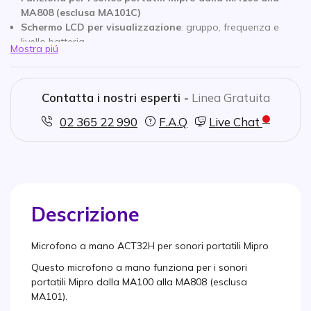
MA808 (esclusa MA101C)
Schermo LCD per visualizzazione
: gruppo, frequenza e
livello batteria
Mostra piú
Batterie non fornite
Contatta i nostri esperti -
Linea Gratuita
02 365 22 990
F.A.Q
Live Chat
Descrizione
Microfono a mano ACT32H per sonori portatili Mipro
Questo microfono a mano funziona per i sonori
portatili Mipro dalla MA100 alla MA808 (esclusa
MA101).