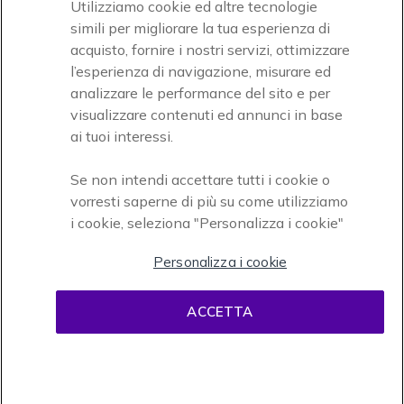
Utilizziamo cookie ed altre tecnologie
simili per migliorare la tua esperienza di
acquisto, fornire i nostri servizi, ottimizzare
Icon
Paga facilmente ed in assoluta sicurezza
l’esperienza di navigazione, misurare ed
analizzare le performance del sito e per
Accettiamo
visualizzare contenuti ed annunci in base
ai tuoi interessi.
Se non intendi accettare tutti i cookie o
vorresti saperne di più su come utilizziamo
i cookie, seleziona "Personalizza i cookie"
Onedirect, azienda del gruppo INCEPT
Personalizza i cookie
ACCETTA