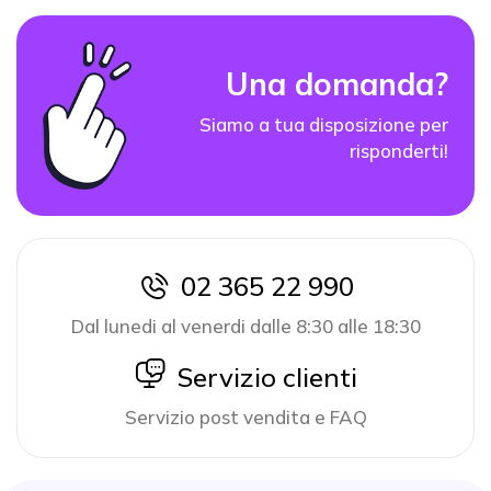
Una domanda?
Siamo a tua disposizione per
risponderti!
02 365 22 990
icon
Dal lunedi al venerdi dalle 8:30 alle 18:30
icon
Servizio clienti
Servizio post vendita e FAQ