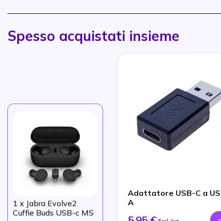
Spesso acquistati insieme
Adattatore USB-C a US
A
1
x Jabra Evolve2
Cuffie Buds USB-c MS
5,95 €