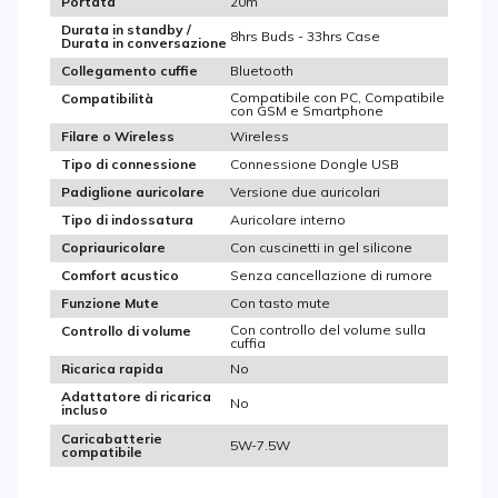
20m
Portata
Durata in standby /
8hrs Buds - 33hrs Case
Durata in conversazione
Bluetooth
Collegamento cuffie
Compatibile con PC, Compatibile
Compatibilità
con GSM e Smartphone
Wireless
Filare o Wireless
Connessione Dongle USB
Tipo di connessione
Versione due auricolari
Padiglione auricolare
Auricolare interno
Tipo di indossatura
Con cuscinetti in gel silicone
Copriauricolare
Senza cancellazione di rumore
Comfort acustico
Con tasto mute
Funzione Mute
Con controllo del volume sulla
Controllo di volume
cuffia
No
Ricarica rapida
Adattatore di ricarica
No
incluso
Caricabatterie
5W-7.5W
compatibile