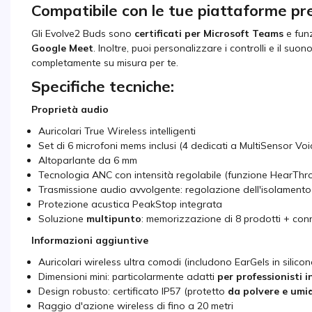
Compatibile con le tue piattaforme pr
Gli Evolve2 Buds sono
certificati per Microsoft Teams
e fun
Google Meet
. Inoltre, puoi personalizzare i controlli e il suon
completamente su misura per te.
Specifiche tecniche:
Proprietà audio
Auricolari True Wireless intelligenti
Set di 6 microfoni mems inclusi (4 dedicati a MultiSensor Voi
Altoparlante da 6 mm
Tecnologia ANC con intensità regolabile (funzione HearThr
Trasmissione audio avvolgente: regolazione dell'isolament
Protezione acustica PeakStop integrata
Soluzione
multipunto
: memorizzazione di 8 prodotti + conn
Informazioni aggiuntive
Auricolari wireless ultra comodi (includono EarGels in silicon
Dimensioni mini: particolarmente adatti
per professionisti 
Design robusto: certificato IP57 (protetto
da polvere e umi
Raggio d'azione wireless di fino a 20 metri