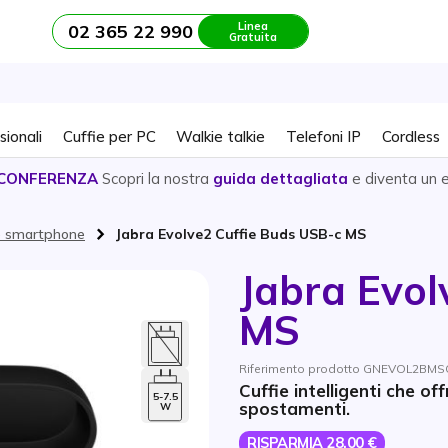
Linea
02 365 22 990
Gratuita
sionali
Cuffie per PC
Walkie talkie
Telefoni IP
Cordless
CONFERENZA
Scopri la nostra
guida dettagliata
e diventa un 
C e smartphone
Jabra Evolve2 Cuffie Buds USB-c MS
Jabra Evol
MS
Riferimento prodotto GNEVOL2BMSC 
Cuffie intelligenti che of
5-7.5
spostamenti.
W
RISPARMIA 28,00 €