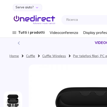
Serve aiuto?
Salta al contenuto
Tutti i prodotti
Videoconferenza
Display profes
VIDEO
Home
Cuffie
Cuffie Wireless
Per telefoni filari, P
Vai alla fine della galleria di immagini