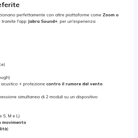
eferite
zionano perfettamente con altre piattaforme come
Zoom o
o tramite l'app
Jabra Sound+
, per un'esperienza
ce)
ough)
o acustico + protezione
contro il rumore del vento
essione simultanea di 2 moduli su un dispositivo
e S, M e L)
in movimento
dità
)