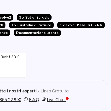
da polvere e umidità
eams
Evolve2
3 x Set di Eargels
80
1 x Custodia di ricarica
1 x Cavo USB-C a USB-A
tenze
Documentazione utente
e Buds USB-C 
ta i nostri esperti -
Linea Gratuita
365 22 990
F.A.Q
Live Chat