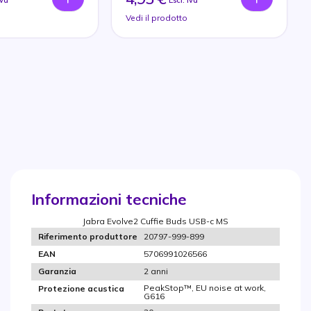
Iva
Escl. Iva
Vedi il prodotto
Informazioni tecniche
Jabra Evolve2 Cuffie Buds USB-c MS
20797-999-899
Riferimento produttore
5706991026566
EAN
2 anni
Garanzia
PeakStop™, EU noise at work,
Protezione acustica
G616