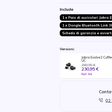
Certificazione IP57: protetto 
Include
Certificazione Microsoft T
1 x Paio di auricolari Jabra 
1 x Dongle Bluetooth Link 3
Scheda di garanzia e avver
Versioni:
Jabra Evolve2 Cuffi
UC  
280,95 €
230,95 €
Escl. Iva
Contat
02 