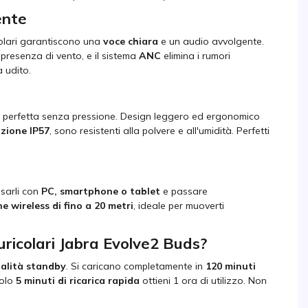
ente
colari garantiscono una
voce chiara
e un audio avvolgente.
 presenza di vento, e il sistema
ANC
elimina i rumori
 udito.
tà perfetta senza pressione. Design leggero ed ergonomico
azione IP57
, sono resistenti alla polvere e all'umidità. Perfetti
usarli con
PC, smartphone o tablet
e passare
e wireless di fino a 20 metri
, ideale per muoverti
auricolari Jabra Evolve2 Buds?
dalità standby
. Si caricano completamente in
120 minuti
solo
5 minuti di ricarica rapida
ottieni 1 ora di utilizzo. Non