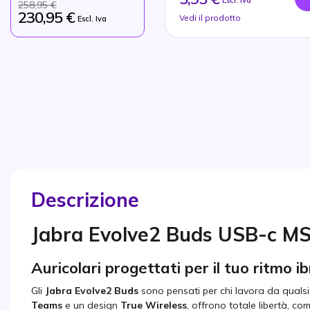
Escl. Iva
258,95 €
230,95 €
Vedi il prodotto
Escl. Iva
Descrizione
Jabra Evolve2 Buds USB-c M
Auricolari progettati per il tuo ritmo ib
Gli
Jabra Evolve2 Buds
sono pensati per chi lavora da quals
Teams
e un design
True Wireless
, offrono totale libertà, co