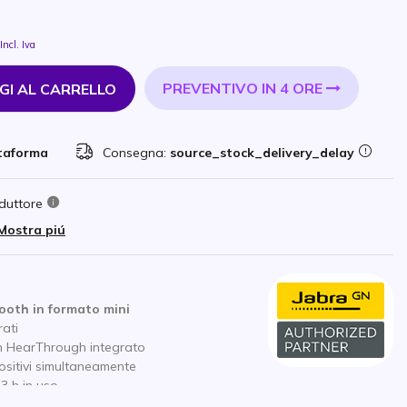
Incl. Iva
PREVENTIVO IN 4 ORE
GI AL CARRELLO
ttaforma
Consegna:
source_stock_delivery_delay
duttore
Mostra piú
tooth
in formato mini
rati
n HearThrough integrato
positivi simultaneamente
33 h
in uso
carica per 1 ora di batteria