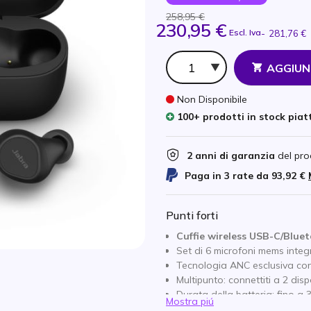
258,95 €
230,95 €
Escl. Iva
-
281,76 €
Qtà
AGGIUN
Non Disponibile
100+ prodotti in stock pia
2 anni di garanzia
del pro
Paga in 3 rate da
93,92 €
Punti forti
Cuffie wireless USB-C/Blue
Set di 6 microfoni mems integ
Tecnologia ANC esclusiva co
Multipunto: connettiti a 2 dis
Durata della batteria: fino a 
Mostra piú
Ricarica rapida: 5 minuti di ri