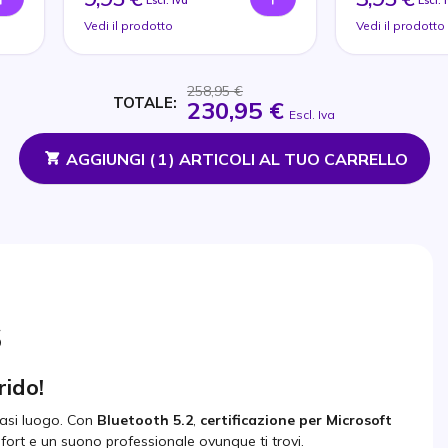
Escl. Iva
Escl. 
Vedi il prodotto
Vedi il prodotto
258,95 €
TOTALE:
230,95 €
Escl. Iva
AGGIUNGI (
1
) ARTICOLI AL TUO CARRELLO
S
rido!
iasi luogo. Con
Bluetooth 5.2
,
certificazione per Microsoft
mfort e un suono professionale ovunque ti trovi.