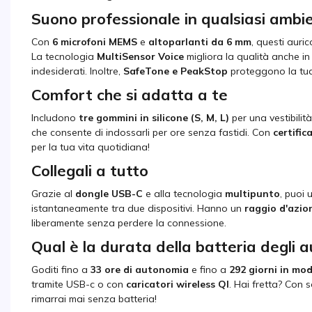
Suono professionale in qualsiasi ambi
Con
6 microfoni MEMS
e
altoparlanti da 6 mm
, questi auri
La tecnologia
MultiSensor Voice
migliora la qualità anche in
indesiderati. Inoltre,
SafeTone e PeakStop
proteggono la tua
Comfort che si adatta a te
Includono
tre gommini in silicone (S, M, L)
per una vestibili
che consente di indossarli per ore senza fastidi. Con
certific
per la tua vita quotidiana!
Collegali a tutto
Grazie al
dongle USB-C
e alla tecnologia
multipunto
, puoi 
istantaneamente tra due dispositivi. Hanno un
raggio d'azion
liberamente senza perdere la connessione.
Qual è la durata della batteria degli 
Goditi fino a
33 ore di autonomia
e fino a
292 giorni in mo
tramite USB-c o con
caricatori wireless QI
. Hai fretta? Con 
rimarrai mai senza batteria!