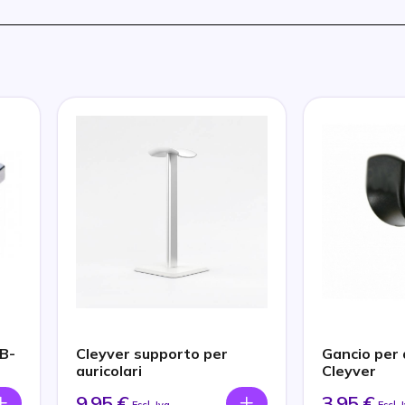
B-
Cleyver supporto per
Gancio per 
auricolari
Cleyver
9,95 €
3,95 €