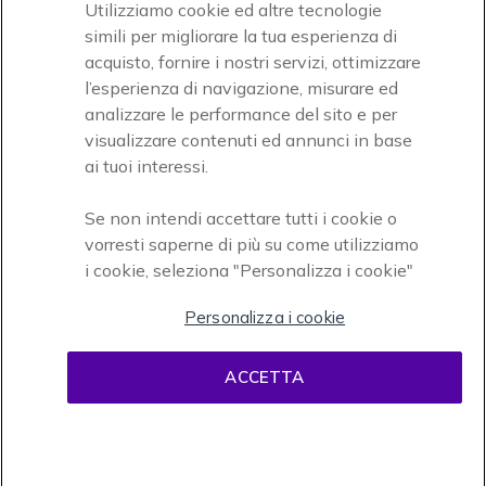
Utilizziamo cookie ed altre tecnologie
simili per migliorare la tua esperienza di
acquisto, fornire i nostri servizi, ottimizzare
Icon
Paga facilmente ed in assoluta sicurezza
l’esperienza di navigazione, misurare ed
analizzare le performance del sito e per
Accettiamo
visualizzare contenuti ed annunci in base
ai tuoi interessi.
Se non intendi accettare tutti i cookie o
vorresti saperne di più su come utilizziamo
i cookie, seleziona "Personalizza i cookie"
Onedirect, azienda del gruppo INCEPT
Personalizza i cookie
ACCETTA