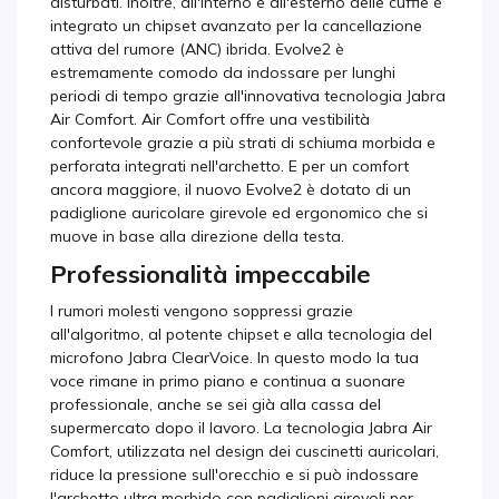
disturbati. Inoltre, all'interno e all'esterno delle cuffie è
integrato un chipset avanzato per la cancellazione
attiva del rumore (ANC) ibrida. Evolve2 è
estremamente comodo da indossare per lunghi
periodi di tempo grazie all'innovativa tecnologia Jabra
Air Comfort. Air Comfort offre una vestibilità
confortevole grazie a più strati di schiuma morbida e
perforata integrati nell'archetto. E per un comfort
ancora maggiore, il nuovo Evolve2 è dotato di un
padiglione auricolare girevole ed ergonomico che si
muove in base alla direzione della testa.
Professionalità impeccabile
I rumori molesti vengono soppressi grazie
all'algoritmo, al potente chipset e alla tecnologia del
microfono Jabra ClearVoice. In questo modo la tua
voce rimane in primo piano e continua a suonare
professionale, anche se sei già alla cassa del
supermercato dopo il lavoro. La tecnologia Jabra Air
Comfort, utilizzata nel design dei cuscinetti auricolari,
riduce la pressione sull'orecchio e si può indossare
l'archetto ultra morbido con padiglioni girevoli per