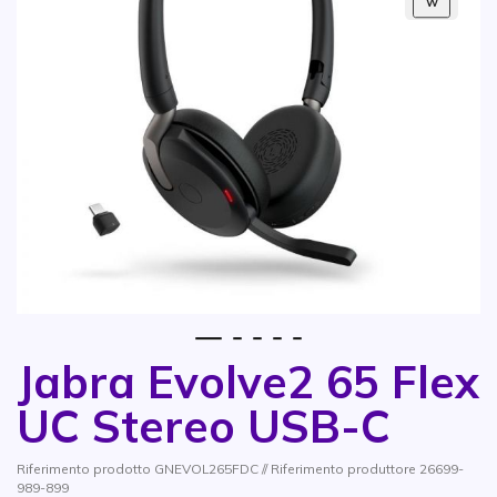
W
1
2
3
4
5
Jabra Evolve2 65 Flex
Vai all'inizio della galleria di immagini
UC Stereo USB-C
Riferimento prodotto GNEVOL265FDC // Riferimento produttore 26699-
989-899