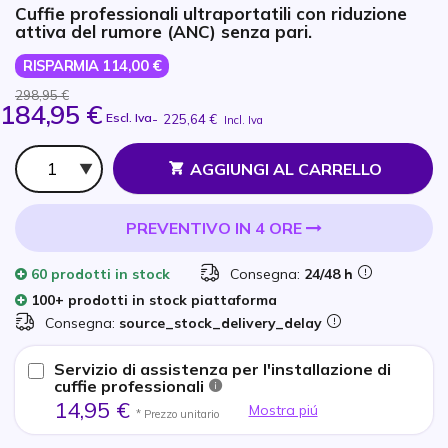
Cuffie professionali ultraportatili con riduzione
attiva del rumore (ANC) senza pari.
RISPARMIA 114,00 €
298,95 €
184,95 €
Escl. Iva
-
225,64 €
Incl. Iva
Qtà
AGGIUNGI AL CARRELLO
PREVENTIVO IN 4 ORE
60 prodotti
in stock
Consegna:
24/48 h
100+ prodotti in stock piattaforma
Consegna:
source_stock_delivery_delay
Servizio di assistenza per l'installazione di
cuffie professionali
14,95 €
Mostra piú
* Prezzo unitario