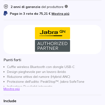
2 anni di garanzia
del produttore
Paga in 3 rate da
75,21 €
Mostra piú
Punti forti
Cuffie wireless Bluetooth con dongle USB-C
Design pieghevole per un lavoro ibrido
Riduzione attiva del rumore (Hybrid ANC)
Protezione dell'udito: PeakStop™, Jabra SafeTone
Indicatore Busylight integrato
Mostra piú
Tecnologia del microfono Jabra ClearVoice
Versione UC: compatibile con tutti i softphone
Include