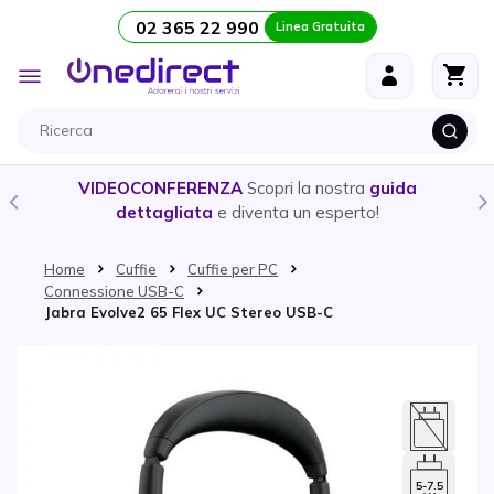
02 365 22 990
Linea Gratuita
Salta al contenuto
Toggle
Nav
VIDEOCONFERENZA
Scopri la nostra
guida
dettagliata
e diventa un esperto!
Home
Cuffie
Cuffie per PC
Connessione USB-C
Jabra Evolve2 65 Flex UC Stereo USB-C
Vai alla fine della galleria di immagini
5-7.5