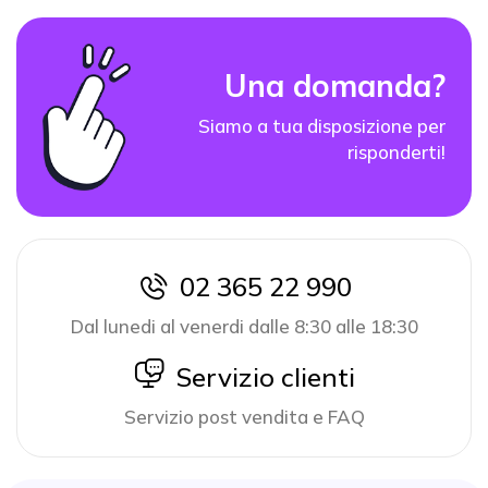
Una domanda?
Siamo a tua disposizione per
risponderti!
02 365 22 990
icon
Dal lunedi al venerdi dalle 8:30 alle 18:30
icon
Servizio clienti
Servizio post vendita e FAQ