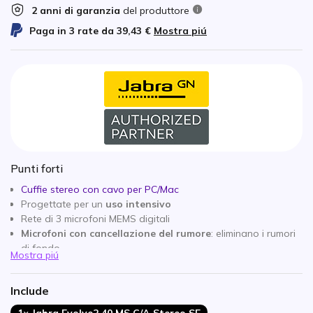
2 anni di garanzia
del produttore
Paga in 3 rate da
39,43 €
Mostra piú
Punti forti
Cuffie stereo con cavo per PC/Mac
Progettate per un
uso intensivo
Rete di 3 microfoni MEMS digitali
Microfoni con cancellazione del rumore
: eliminano i rumori
di fondo
Mostra piú
Jabra SafeTone:
protezione dell'udito per l'utente
Opzioni di connessione: USB-C /A
Include
Certificato per Microsoft Teams