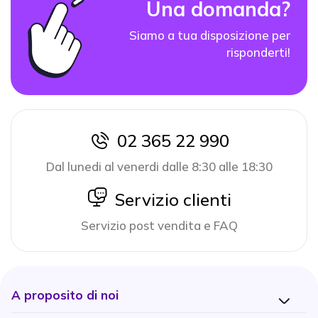
Una domanda?
Siamo a tua disposizione per
risponderti!
02 365 22 990
icon
Dal lunedi al venerdi dalle 8:30 alle 18:30
icon
Servizio clienti
Servizio post vendita e FAQ
A proposito di noi