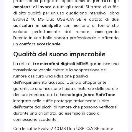
professionali progettati appositamente
per tutti gli
ambienti di lavoro
e tutti gli utenti. Si tratta di cuffie
di alta qualità per un uso quotidiano intensivo. Jabra
Evolve2 40 MS Duo USB-C/A SE è dotata di due
auricolari in similpelle
con memoria di forma che
isolano perfettamente dal rumore, immergendo
l'utente in una bolla sonora professionale e offrendo
un
comfort eccezionale
.
Qualità del suono impeccabile
La rete di
tre microfoni digitali MEMS
garantisce una
trasmissione vocale chiara e la soppressione del
rumore assicura una riduzione passiva
dell'inquinamento acustico. L'ampio altoparlante
garantisce una ricezione fluida e naturale delle parole
dei tuoi interlocutori. La
tecnologia Jabra SafeTone
integrata nelle cuffie protegge attivamente l'udito
dell'utente dai picchi di rumore che possono verificarsi
durante una chiamata, ad esempio in caso di
connessione scadente.
Con le cuffie Evolve2 40 MS Duo USB-C/A SE potete