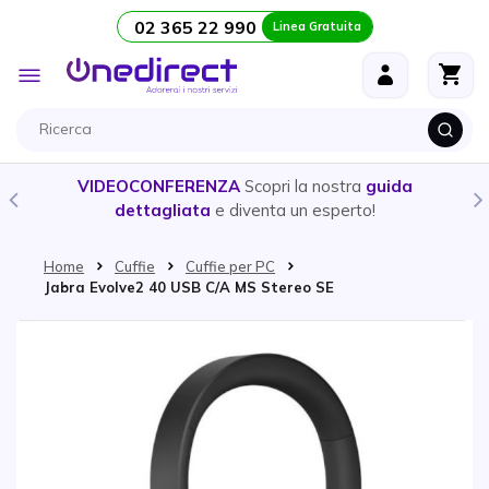
02 365 22 990
Linea Gratuita
Salta al contenuto
Toggle
Nav
VIDEOCONFERENZA
Scopri la nostra
guida
dettagliata
e diventa un esperto!
Home
Cuffie
Cuffie per PC
Jabra Evolve2 40 USB C/A MS Stereo SE
Vai alla fine della galleria di immagini