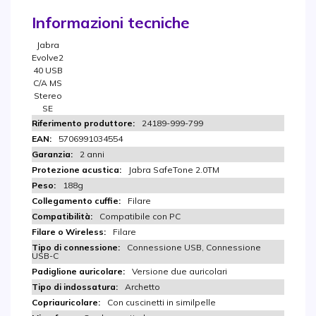
Informazioni tecniche
Jabra
Evolve2
40 USB
C/A MS
Stereo
SE
24189-999-799
5706991034554
2 anni
Jabra SafeTone 2.0TM
188g
Filare
Compatibile con PC
Filare
Connessione USB, Connessione
USB-C
Versione due auricolari
Archetto
Con cuscinetti in similpelle