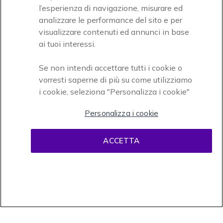
Icon
Paga facilmente ed in assoluta sicurezza
l’esperienza di navigazione, misurare ed
analizzare le performance del sito e per
Accettiamo
visualizzare contenuti ed annunci in base
ai tuoi interessi.
Se non intendi accettare tutti i cookie o
vorresti saperne di più su come utilizziamo
i cookie, seleziona "Personalizza i cookie"
Onedirect, azienda del gruppo INCEPT
Personalizza i cookie
ACCETTA
Condizioni d'uso
Condizioni di vendita
Disclaimer