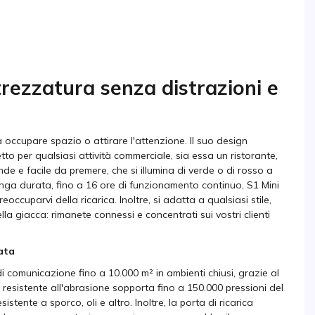
trezzatura senza distrazioni e
occupare spazio o attirare l'attenzione. Il suo design
to per qualsiasi attività commerciale, sia essa un ristorante,
de e facile da premere, che si illumina di verde o di rosso a
unga durata, fino a 16 ore di funzionamento continuo, S1 Mini
occuparvi della ricarica. Inoltre, si adatta a qualsiasi stile,
lla giacca: rimanete connessi e concentrati sui vostri clienti
rata
di comunicazione fino a 10.000 m² in ambienti chiusi, grazie al
esistente all'abrasione sopporta fino a 150.000 pressioni del
stente a sporco, oli e altro. Inoltre, la porta di ricarica