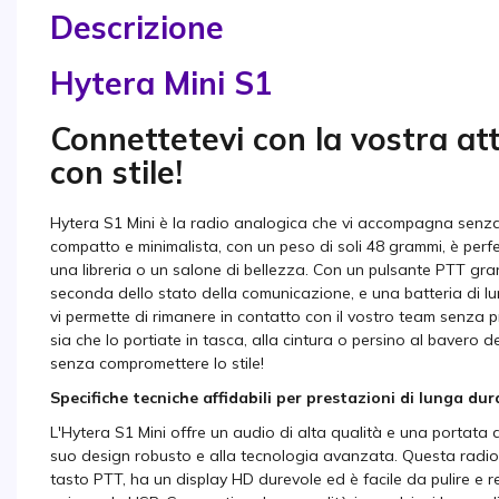
Descrizione
Hytera Mini S1
Connettetevi con la vostra at
con stile!
Hytera S1 Mini è la radio analogica che vi accompagna senza 
compatto e minimalista, con un peso di soli 48 grammi, è perfet
una libreria o un salone di bellezza. Con un pulsante PTT gran
seconda dello stato della comunicazione, e una batteria di l
vi permette di rimanere in contatto con il vostro team senza pre
sia che lo portiate in tasca, alla cintura o persino al bavero de
senza compromettere lo stile!
Specifiche tecniche affidabili per prestazioni di lunga du
L'Hytera S1 Mini offre un audio di alta qualità e una portata 
suo design robusto e alla tecnologia avanzata. Questa radio r
tasto PTT, ha un display HD durevole ed è facile da pulire e resi