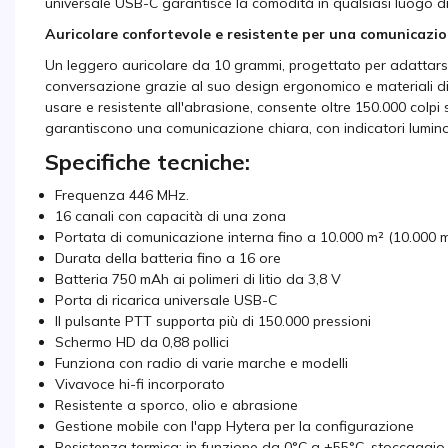
universale USB-C garantisce la comodità in qualsiasi luogo d
Auricolare confortevole e resistente per una comunicazio
Un leggero auricolare da 10 grammi, progettato per adattarsi a
conversazione grazie al suo design ergonomico e materiali di
usare e resistente all'abrasione, consente oltre 150.000 colpi s
garantiscono una comunicazione chiara, con indicatori luminos
Specifiche tecniche:
Frequenza 446 MHz.
16 canali con capacità di una zona
Portata di comunicazione interna fino a 10.000 m² (10.000 
Durata della batteria fino a 16 ore
Batteria 750 mAh ai polimeri di litio da 3,8 V
Porta di ricarica universale USB-C
Il pulsante PTT supporta più di 150.000 pressioni
Schermo HD da 0,88 pollici
Funziona con radio di varie marche e modelli
Vivavoce hi-fi incorporato
Resistente a sporco, olio e abrasione
Gestione mobile con l'app Hytera per la configurazione
Resistenza termica: in funzione da 0°C a +55°C, stoccaggio