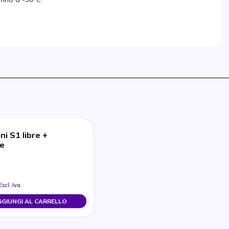
ni S1 libre +
re
Escl. Iva
GIUNGI AL CARRELLO