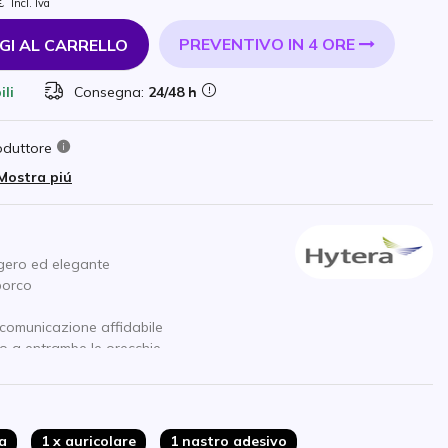
€
Incl. Iva
PREVENTIVO IN 4 ORE
GI AL CARRELLO
ili
Consegna:
24/48 h
oduttore
Mostra piú
gero ed elegante
porco
 comunicazione affidabile
o a entrambe le orecchie
ia di 18 ore
ra
1 x auricolare
1 nastro adesivo