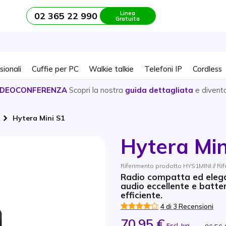
Linea
02 365 22 990
Gratuita
sionali
Cuffie per PC
Walkie talkie
Telefoni IP
Cordless
CONFERENZA
Scopri la nostra
guida dettagliata
e diventa un 
Hytera Mini S1
Hytera Min
Riferimento prodotto HYS1MINI // Ri
Radio compatta ed elegan
audio eccellente e batte
efficiente.
4 di 3 Recensioni
70,95 €
Escl. Iva