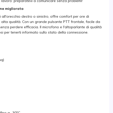
i lavoro: preparatevi a comunicare senza problemi!
ne migliorata
ll'orecchio destro o sinistro, offre comfort per ore di
 alta qualità. Con un grande pulsante PTT frontale, facile da
enza perdere efficacia. Il microfono e l'altoparlante di qualità
i per tenerti informato sullo stato della connessione.
mq)
 fino a -30°C