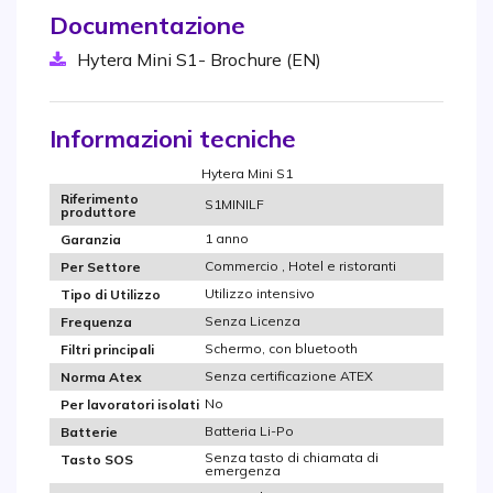
Documentazione
Hytera Mini S1- Brochure (EN)
Informazioni tecniche
Hytera Mini S1
Riferimento
S1MINILF
produttore
1 anno
Garanzia
Commercio , Hotel e ristoranti
Per Settore
Utilizzo intensivo
Tipo di Utilizzo
Senza Licenza
Frequenza
Schermo, con bluetooth
Filtri principali
Senza certificazione ATEX
Norma Atex
No
Per lavoratori isolati
Batteria Li-Po
Batterie
Senza tasto di chiamata di
Tasto SOS
emergenza