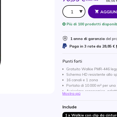
86,56 
Qtà
AGGIUN
Più di
100 prodotti
disponib
1 anno di garanzia
del pr
Paga in 3 rate da
28,85 €
Punti forti
Gratuito Walkie PMR-446 leg
Schermo HD resistente allo s
16 canali e 1 zona
Portata di 10.000 m² per una
Auricolare ergonomico, adatt
Mostra piú
Batteria da 750 mAh, autonom
Porta USB-C per la ricarica
Include
Bluetooth 5.0 per i dati
1 x Walkie con clip da cintu