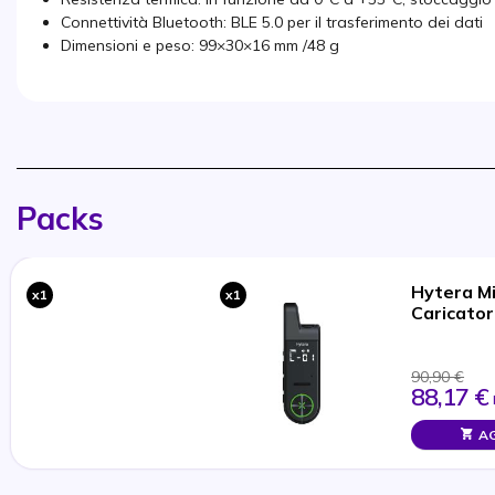
Connettività Bluetooth: BLE 5.0 per il trasferimento dei dati
Dimensioni e peso: 99×30×16 mm /48 g
Packs
Hytera Mi
x1
x1
Caricato
90,90 €
88,17 €
AG