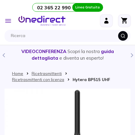
02 365 22 990
Linea Gratuita
Salta al contenuto
Toggle
Nav
VIDEOCONFERENZA
Scopri la nostra
guida
dettagliata
e diventa un esperto!
Home
Ricetrasmittenti
Ricetrasmittenti con licenza
Hytera BP515 UHF
Vai alla fine della galleria di immagini