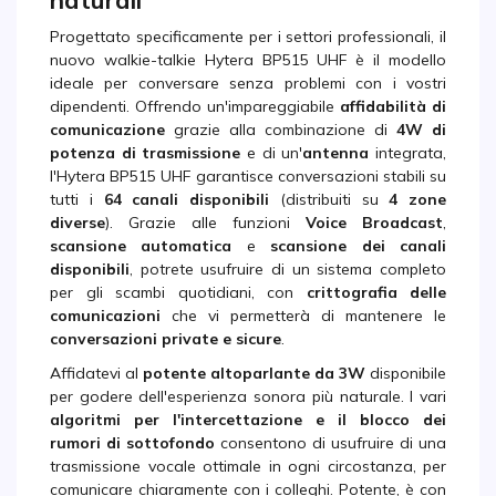
Progettato specificamente per i settori professionali, il
nuovo walkie-talkie Hytera BP515 UHF è il modello
ideale per conversare senza problemi con i vostri
dipendenti. Offrendo un'impareggiabile
affidabilità di
comunicazione
grazie alla combinazione di
4W di
potenza di trasmissione
e di un'
antenna
integrata,
l'Hytera BP515 UHF garantisce conversazioni stabili su
tutti i
64 canali disponibili
(distribuiti su
4 zone
diverse
). Grazie alle funzioni
Voice Broadcast
,
scansione automatica
e
scansione dei canali
disponibili
, potrete usufruire di un sistema completo
per gli scambi quotidiani, con
crittografia delle
comunicazioni
che vi permetterà di mantenere le
conversazioni private e sicure
.
Affidatevi al
potente altoparlante da 3W
disponibile
per godere dell'esperienza sonora più naturale. I vari
algoritmi per l'intercettazione e il blocco dei
rumori di sottofondo
consentono di usufruire di una
trasmissione vocale ottimale in ogni circostanza, per
comunicare chiaramente con i colleghi. Potente, è con