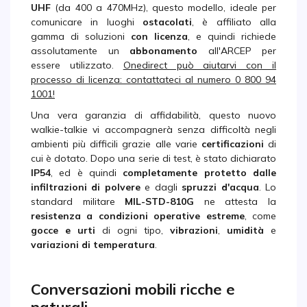
UHF
(da 400 a 470MHz), questo modello, ideale per
comunicare in luoghi
ostacolati
, è affiliato alla
gamma di soluzioni
con licenza
, e quindi richiede
assolutamente un
abbonamento
all'ARCEP per
essere utilizzato.
Onedirect può aiutarvi con il
processo di licenza: contattateci al numero 0 800 94
1001!
Una vera garanzia di affidabilità, questo nuovo
walkie-talkie vi accompagnerà senza difficoltà negli
ambienti più difficili grazie alle varie
certificazioni
di
cui è dotato. Dopo una serie di test, è stato dichiarato
IP54
, ed è quindi
completamente protetto dalle
infiltrazioni di polvere
e dagli
spruzzi d'acqua
. Lo
standard militare
MIL-STD-810G
ne attesta la
resistenza a condizioni operative estreme
, come
gocce e urti
di ogni tipo,
vibrazioni
,
umidità
e
variazioni di temperatura
.
Conversazioni mobili ricche e
naturali