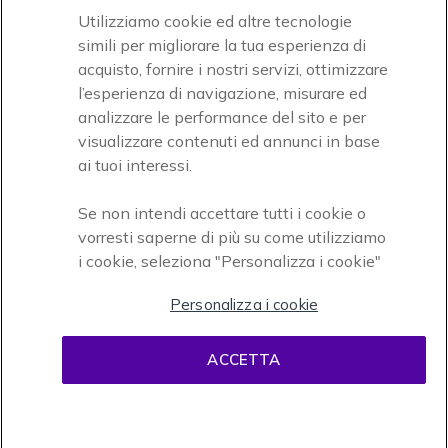
Utilizziamo cookie ed altre tecnologie
simili per migliorare la tua esperienza di
acquisto, fornire i nostri servizi, ottimizzare
l’esperienza di navigazione, misurare ed
analizzare le performance del sito e per
visualizzare contenuti ed annunci in base
Onedirect, azienda del gruppo INCEPT
ai tuoi interessi.
Se non intendi accettare tutti i cookie o
vorresti saperne di più su come utilizziamo
i cookie, seleziona "Personalizza i cookie"
Personalizza i cookie
Condizioni d'uso
Condizioni di vendita
Disclaimer
ACCETTA
contenuti
Informativa sulla privacy
Cookies