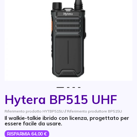
1
2
3
4
Hytera BP515 UHF
Vai all'inizio della galleria di immagini
Riferimento prodotto HYTBP515U // Riferimento produttore BP515U
Il walkie-talkie ibrido con licenza, progettato per
essere facile da usare.
RISPARMIA 64,00 €