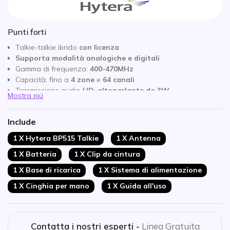
Punti forti
Talkie-talkie ibrido
con licenza
Supporta modalità analogiche e digitali
Gamma di frequenza:
400-470MHz
Capacità: fino a
4 zone
e
64 canali
Trasmissione audio
HD
:
altoparlante da 3W
Mostra piú
Algoritmi
per intercettare e bloccare il rumore di fondo
Autonomia: tra
12h
e
16h
Include
Carica rapida:
100% della batteria in 1,8h
Robusto: certificato IP54 + MIL-STD-810G
1 X Hytera BP515 Talkie
1 X Antenna
1 X Batteria
1 X Clip da cintura
1 X Base di ricarica
1 X Sistema di alimentazione
1 X Cinghia per mano
1 X Guida all'uso
Contatta i nostri esperti -
Linea Gratuita