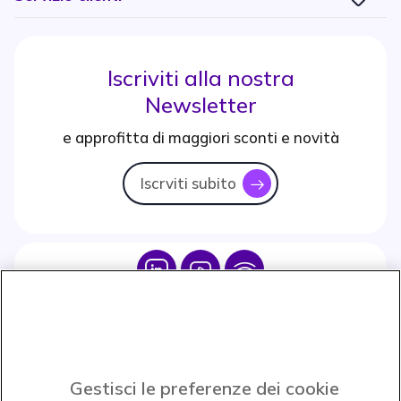
Iscriviti alla nostra
Newsletter
e approfitta di maggiori sconti e novità
Iscrviti subito
icon
Icon
Icon
Icon
Icon
Paga facilmente ed in assoluta sicurezza
Gestisci le preferenze dei cookie
Accettiamo