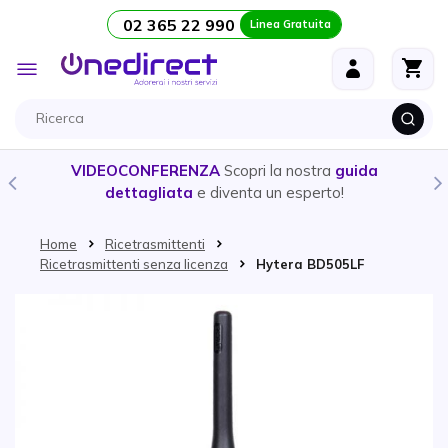
02 365 22 990
Linea Gratuita
Salta al contenuto
Toggle
Nav
VIDEOCONFERENZA
Scopri la nostra
guida
dettagliata
e diventa un esperto!
Home
Ricetrasmittenti
Ricetrasmittenti senza licenza
Hytera BD505LF
Vai alla fine della galleria di immagini