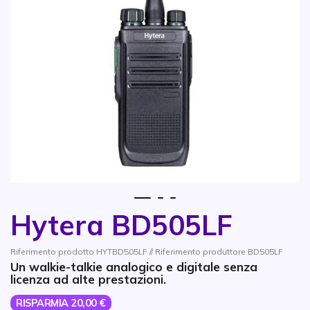
1
2
3
Hytera BD505LF
Vai all'inizio della galleria di immagini
Riferimento prodotto HYTBD505LF // Riferimento produttore BD505LF
Un walkie-talkie analogico e digitale senza
licenza ad alte prestazioni.
RISPARMIA 20,00 €