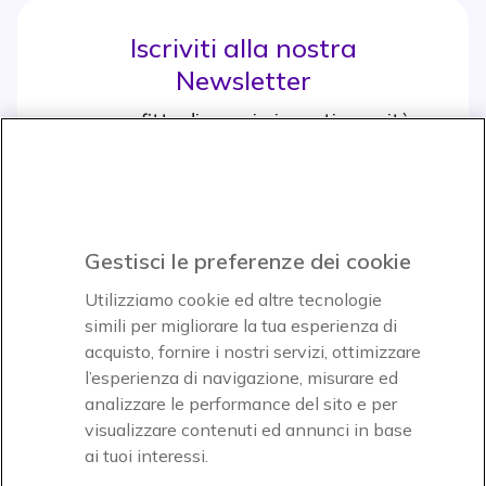
Iscriviti alla nostra
Newsletter
e approfitta di maggiori sconti e novità
Iscrviti subito
icon
Gestisci le preferenze dei cookie
Icon
Icon
Icon
Utilizziamo cookie ed altre tecnologie
simili per migliorare la tua esperienza di
acquisto, fornire i nostri servizi, ottimizzare
Icon
Paga facilmente ed in assoluta sicurezza
l’esperienza di navigazione, misurare ed
analizzare le performance del sito e per
Accettiamo
visualizzare contenuti ed annunci in base
ai tuoi interessi.