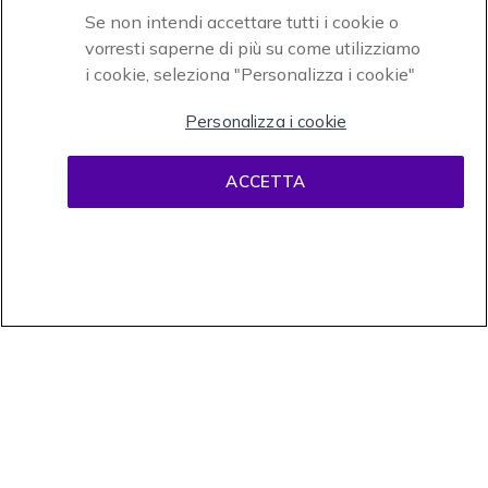
Se non intendi accettare tutti i cookie o
vorresti saperne di più su come utilizziamo
i cookie, seleziona "Personalizza i cookie"
Onedirect, azienda del gruppo INCEPT
Personalizza i cookie
ACCETTA
Condizioni d'uso
Condizioni di vendita
Disclaimer
contenuti
Informativa sulla privacy
Cookies
Onedirect, 58 avenue de Rivesaltes BP 4 Zone industrielle La Mirande 66240
Saint Estève. Partita IVA intracomunitaria (FR 67 421 715 731). Tel
02.365.22.990 - Fax 02.565.61.729 © 1999- presente Onedirect