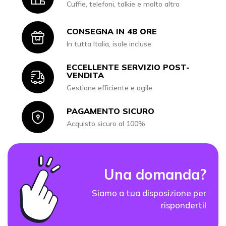
Cuffie, telefoni, talkie e molto altro
CONSEGNA IN 48 ORE
Icon
In tutta Italia, isole incluse
ECCELLENTE SERVIZIO POST-
Icon
VENDITA
Gestione efficiente e agile
PAGAMENTO SICURO
Icon
Acquisto sicuro al 100%
Una domanda?
Siamo a tua disposizione per
risponderti!