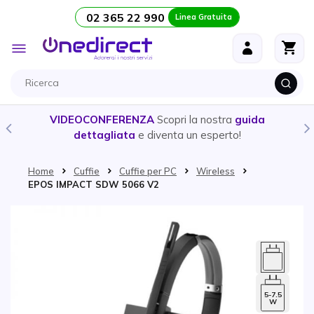
02 365 22 990
Linea Gratuita
Salta al contenuto
Toggle
Nav
ida
CUFFIE E AURICOLARI
- Ecco la guida per sceglier
prodotto
più adatto alle tue esigenze
Home
Cuffie
Cuffie per PC
Wireless
EPOS IMPACT SDW 5066 V2
Vai alla fine della galleria di immagini
5-7.5
W