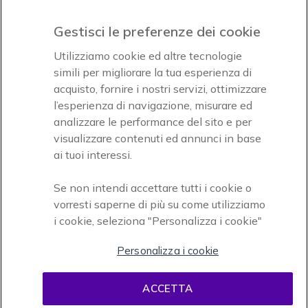
Paga facilmente ed in assoluta sicurezza
Gestisci le preferenze dei cookie
Accettiamo
Utilizziamo cookie ed altre tecnologie
simili per migliorare la tua esperienza di
acquisto, fornire i nostri servizi, ottimizzare
l’esperienza di navigazione, misurare ed
analizzare le performance del sito e per
visualizzare contenuti ed annunci in base
Onedirect, azienda del gruppo INCEPT
ai tuoi interessi.
Se non intendi accettare tutti i cookie o
vorresti saperne di più su come utilizziamo
i cookie, seleziona "Personalizza i cookie"
Personalizza i cookie
Condizioni d'uso
Condizioni di vendita
Disclaimer
ACCETTA
contenuti
Informativa sulla privacy
Cookies