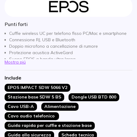
Punti forti
Cuffie wireless UC per telefono fisso PC/Mac e smartphone
Connessione RJ, USB e Bluetooth
Doppio microfono a cancellazione di rumore
Protezione acustica ActiveGard
Suono EPOS a banda ultra larga
Mostra piú
LED a luce pulsata
Ottimizzato per Teams
Include
Tempo di conversazione fino a 14 ore e ricarica rapida fino
al 50% in 30 minuti
EPOS IMPACT SDW 5066 V2
Modalità conferenza fino a 4 cuffie
Stazione base SDW 5 BS
Dongle USB BTD 800
Compatibile con tutti i telefoni fissi e tutti i softphone presenti
sul mercato
Cavo USB-A
Alimentazione
Cavo audio telefonico
Guida rapida per cuffie e stazione base
Guida alla sicurezza
Scheda tecnica