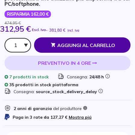
PC/softphone.
RISPARMIA 162,00 €
474,95 €
312,95 €
Escl. Iva
-
381,80 €
Incl. Iva
Qtà
AGGIUNGI AL CARRELLO
PREVENTIVO IN 4 ORE
7 prodotti
in stock
Consegna:
24/48 h
35 prodotti in stock piattaforma
Consegna:
source_stock_delivery_delay
2 anni di garanzia
del produttore
Paga in 3 rate da
127,27 €
Mostra piú