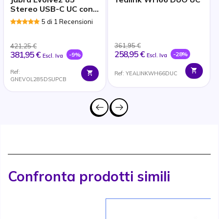
Stereo USB-C UC con
supporto di ricarica
5 di 1 Recensioni
361,95 €
421,25 €
258,95 €
381,95 €
-28%
-9%
Escl. Iva
Escl. Iva
Ref:
Ref: YEALINKWH66DUC
GNEVOL285DSUPCB
Confronta prodotti simili