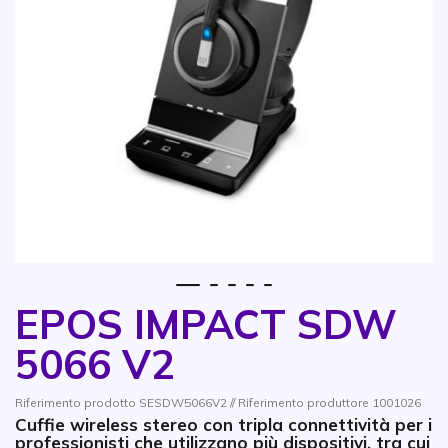
1
2
3
4
5
EPOS IMPACT SDW
Vai all'inizio della galleria di immagini
5066 V2
Riferimento prodotto SESDW5066V2 // Riferimento produttore 1001026
Cuffie wireless stereo con tripla connettività per i
professionisti che utilizzano più dispositivi, tra cui