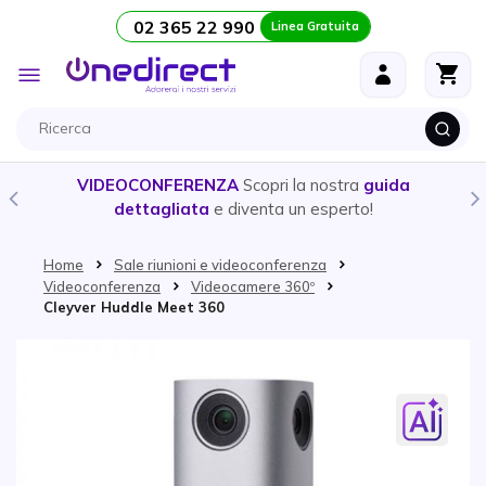
02 365 22 990
Linea Gratuita
Salta al contenuto
Toggle
Nav
VIDEOCONFERENZA
Scopri la nostra
guida
dettagliata
e diventa un esperto!
Home
Sale riunioni e videoconferenza
Videoconferenza
Videocamere 360º
Cleyver Huddle Meet 360
Vai alla fine della galleria di immagini