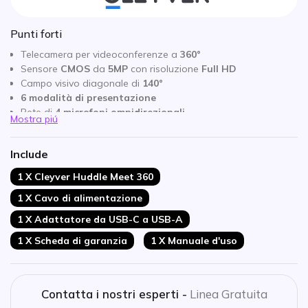
Punti forti
Telecamera per videoconferenze a
360°
Sensore
CMOS
da
5MP
con risoluzione
Full HD
Campo visivo diagonale di
140°
6 modalità di presentazione
Rete di
4 microfoni omnidirezionali
Mostra piú
Altoparlante
HD
da
3W
integrato
Inquadratura automatica PTZ
+
Voice Tracking via AI
Include
Connessione
USB Plug & Play
Compatibile con tutte le piattaforme video
1 X Cleyver Huddle Meet 360
1 X Cavo di alimentazione
1 X Adattatore da USB-C a USB-A
1 X Scheda di garanzia
1 X Manuale d'uso
Contatta i nostri esperti -
Linea Gratuita