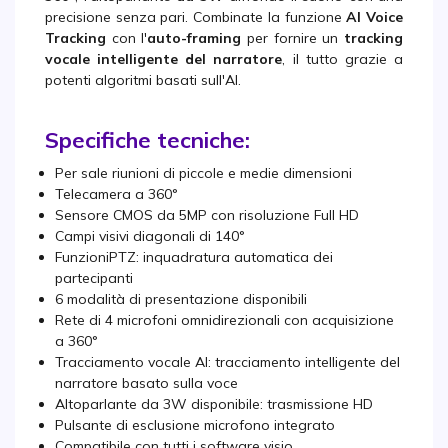
precisione senza pari. Combinate la funzione
AI Voice
Tracking
con l'
auto-framing
per fornire un
tracking
vocale intelligente del narratore
, il tutto
grazie a
potenti algoritmi basati sull'AI.
Specifiche tecniche:
Per sale riunioni di piccole e medie dimensioni
Telecamera a 360°
Sensore CMOS da 5MP con risoluzione Full HD
Campi visivi diagonali di 140°
FunzioniPTZ: inquadratura automatica dei
partecipanti
6 modalità di presentazione disponibili
Rete di 4 microfoni omnidirezionali con acquisizione
a 360°
Tracciamento vocale AI: tracciamento intelligente del
narratore basato sulla voce
Altoparlante da 3W disponibile: trasmissione HD
Pulsante di esclusione microfono integrato
Compatibile con tutti i software visio