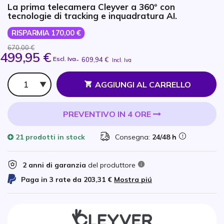
La prima telecamera Cleyver a 360° con
tecnologie di tracking e inquadratura AI.
RISPARMIA 170,00 €
670,00 €
499,95 €
Escl. Iva
-
609,94 €
Incl. Iva
Qtà
AGGIUNGI AL CARRELLO
PREVENTIVO IN 4 ORE
21 prodotti
in stock
Consegna:
24/48 h
2 anni di garanzia
del produttore
Paga in 3 rate da
203,31 €
Mostra piú