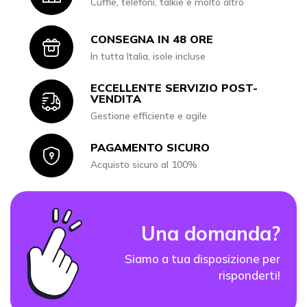
Cuffie, telefoni, talkie e molto altro
CONSEGNA IN 48 ORE
Icon
In tutta Italia, isole incluse
ECCELLENTE SERVIZIO POST-
Icon
VENDITA
Gestione efficiente e agile
PAGAMENTO SICURO
Icon
Acquisto sicuro al 100%
Una domanda?
Siamo a tua disposizione per
risponderti!