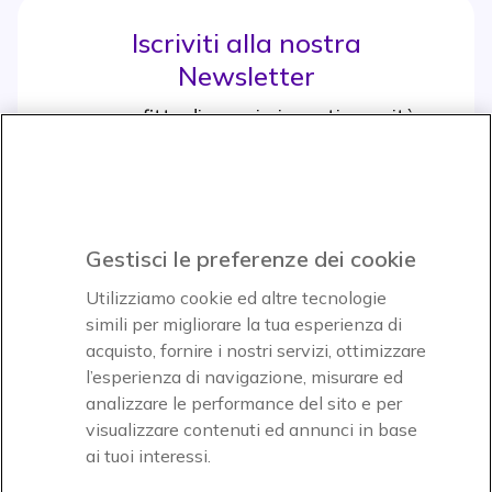
Iscriviti alla nostra
Newsletter
e approfitta di maggiori sconti e novità
Iscrviti subito
icon
Gestisci le preferenze dei cookie
Icon
Icon
Icon
Utilizziamo cookie ed altre tecnologie
simili per migliorare la tua esperienza di
acquisto, fornire i nostri servizi, ottimizzare
Icon
Paga facilmente ed in assoluta sicurezza
l’esperienza di navigazione, misurare ed
analizzare le performance del sito e per
Accettiamo
visualizzare contenuti ed annunci in base
ai tuoi interessi.