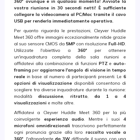
360° ovunque e in qualsiasi momento! Avviate la
vostra riunione in 30 secondi netti! È sufficiente
collegare la videocamera al
PC/Mac
tramite il
cavo
USB
per renderla
immediatamente operativa
.
Per quanto riguarda le prestazioni, Cleyver Huddle
Meet 360 offre immagini eccezionalmente nitide grazie
al suo sensore CMOS da
5MP
con risoluzione
Full-HD
.
Utilizzate l'obiettivo a
360°
per ottenere
un'inquadratura completa della sala riunioni e
affidatevi alla combinazione di funzioni
PTZ
e
auto-
framing
per
aggiornare l'angolo di visione in tempo
reale
in base al numero di partecipanti presenti. Le
6
opzioni di visualizzazione
disponibili consentono di
scegliere tra diverse inquadrature durante la riunione:
modalità
discussione
,
ritratto
,
da 1 a 4
visualizzazioni
e molte altre.
Affidatevi a Cleyver Huddle Meet 360 per la più
coinvolgente
esperienza audio
. Mentre i suoi
4
microfoni omnidirezionali
trascrivono perfettamente
ogni pronuncia grazie alla loro
raccolta vocale a
360°
,
l'altoparlante
da 3W
diffonde il suono con una