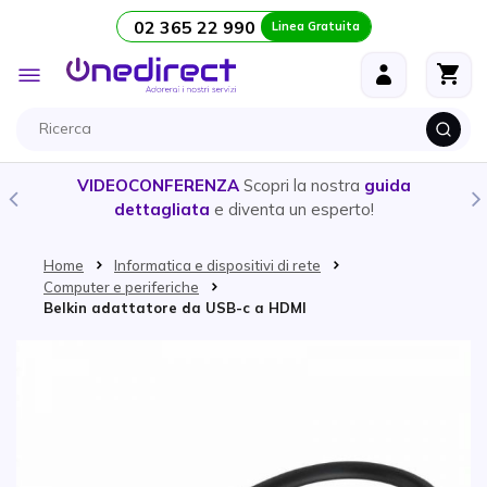
02 365 22 990
Linea Gratuita
Salta al contenuto
Toggle
Nav
VIDEOCONFERENZA
Scopri la nostra
guida
dettagliata
e diventa un esperto!
Home
Informatica e dispositivi di rete
Computer e periferiche
Belkin adattatore da USB-c a HDMI
Vai alla fine della galleria di immagini