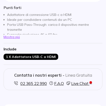
Punti forti
Adattatore di connessione USB-c a HDMI
Ideale per condividere contenuti da un PC
Porta USB Pass-Through: carica il dispositivo mentre
trasmette
Supporta risoluzione 4K a 60 fps
Mostra piú
Compatibile con PC, Macbook e tablet dotati di porta
USB-C
Include
1 X Adattatore USB-C a HDMI
Contatta i nostri esperti -
Linea Gratuita
02 365 22 990
F.A.Q
Live Chat