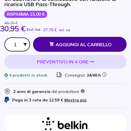
ricarica USB Pass-Through.
RISPARMIA 15,00 €
46,15 €
30,95 €
Escl. Iva
-
37,76 €
Incl. Iva
Qtà
AGGIUNGI AL CARRELLO
PREVENTIVO IN 4 ORE
4 prodotti
in stock
Consegna:
24/48 h
2 anni di garanzia
del produttore
Paga in 3 rate da
12,59 €
Mostra piú