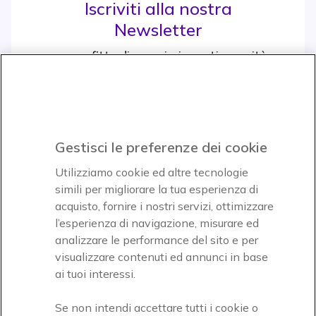
Iscriviti alla nostra
Newsletter
e approfitta di maggiori sconti e novità
Iscrviti subito
icon
Gestisci le preferenze dei cookie
Icon
Icon
Icon
Utilizziamo cookie ed altre tecnologie
simili per migliorare la tua esperienza di
acquisto, fornire i nostri servizi, ottimizzare
Icon
Paga facilmente ed in assoluta sicurezza
l’esperienza di navigazione, misurare ed
analizzare le performance del sito e per
Accettiamo
visualizzare contenuti ed annunci in base
ai tuoi interessi.
Se non intendi accettare tutti i cookie o