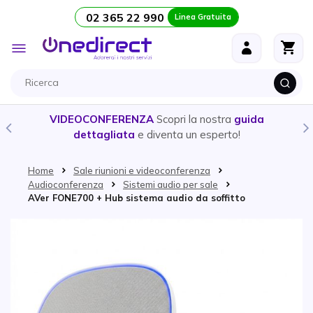
02 365 22 990
Linea Gratuita
Salta al contenuto
Toggle
Nav
VIDEOCONFERENZA
Scopri la nostra
guida
dettagliata
e diventa un esperto!
Home
Sale riunioni e videoconferenza
Audioconferenza
Sistemi audio per sale
AVer FONE700 + Hub sistema audio da soffitto
Vai alla fine della galleria di immagini