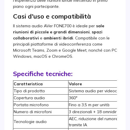
l'esperienza delle riunioni ibride mettendo in primo
piano ogni partecipante.
Casi d'uso e compatibilità
Il sistema audio AVer FONE700 è ideale per
sale
riunioni di piccole e grandi dimensioni
,
spazi
collaborativi
e
ambienti ibridi
. Compatibile con le
principali piattaforme di videoconferenza come
Microsoft Teams, Zoom e Google Meet, nonché con PC
Windows, macOS e ChromeOS.
Specifiche tecniche:
Caratteristica
Valore
Tipo di prodotto
Sistema audio per videoconfere
Copertura audio
360°
Portata microfono
Fino a 3,5 m per unità
Numero di microfoni
3 direzionali + 18 omnidirezional
AEC, riduzione del rumore, AGC,
Tecnologie audio
tramite IA