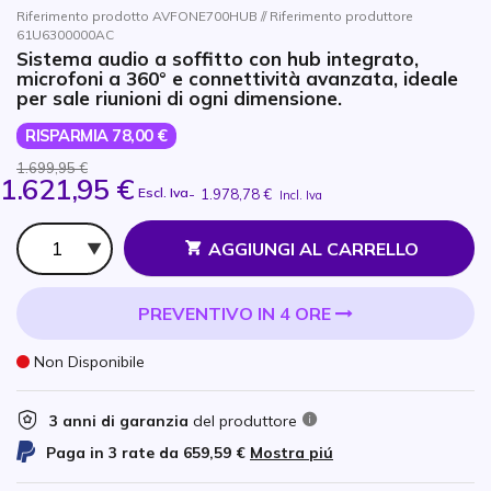
Riferimento prodotto AVFONE700HUB // Riferimento produttore
61U6300000AC
Sistema audio a soffitto con hub integrato,
microfoni a 360° e connettività avanzata, ideale
per sale riunioni di ogni dimensione.
RISPARMIA 78,00 €
1.699,95 €
1.621,95 €
Escl. Iva
-
1.978,78 €
Incl. Iva
Qtà
AGGIUNGI AL CARRELLO
PREVENTIVO IN 4 ORE
Non Disponibile
3 anni di garanzia
del produttore
Paga in 3 rate da
659,59 €
Mostra piú