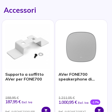
Accessori
Supporto a soffitto
AVer FONE700
AVer per FONE700
speakerphone di
espansione
188,95 €
1.211,05 €
187,95 €
1.000,95 €
-17%
Escl. Iva
Escl. Iva
Ref: AVFONE700SUPP
Ref: AVFONE700EXT