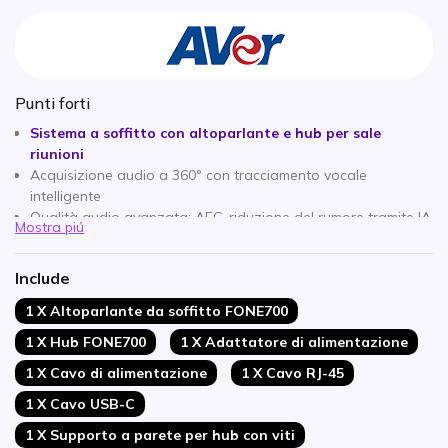
Punti forti
Sistema a soffitto con altoparlante e hub per sale
riunioni
Acquisizione audio a 360° con tracciamento vocale
intelligente
Qualità audio avanzata: AEC, riduzione del rumore tramite IA
Mostra piú
e controllo automatico del guadagno
Installazione semplificata: connessione tramite un unico cavo
Include
RJ-45
Espandibile: supporto fino a 4 unità
1 X Altoparlante da soffitto FONE700
Hub: integrazione di telecamere, schermi, USB, HDMI e
1 X Hub FONE700
1 X Adattatore di alimentazione
dispositivi Bluetooth
Compatibile con UC: funziona con Teams, Zoom e Google
1 X Cavo di alimentazione
1 X Cavo RJ-45
Meet
1 X Cavo USB-C
1 X Supporto a parete per hub con viti