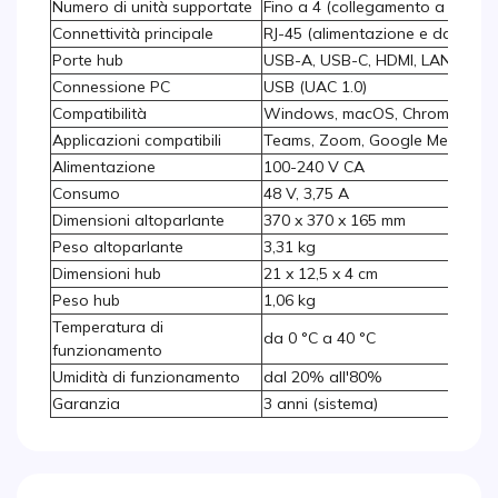
Numero di unità supportate
Fino a 4 (collegamento a catena
Connettività principale
RJ-45 (alimentazione e dati)
Porte hub
USB-A, USB-C, HDMI, LAN, audi
Connessione PC
USB (UAC 1.0)
Compatibilità
Windows, macOS, ChromeOS
Applicazioni compatibili
Teams, Zoom, Google Meet
Alimentazione
100-240 V CA
Consumo
48 V, 3,75 A
Dimensioni altoparlante
370 x 370 x 165 mm
Peso altoparlante
3,31 kg
Dimensioni hub
21 x 12,5 x 4 cm
Peso hub
1,06 kg
Temperatura di
da 0 °C a 40 °C
funzionamento
Umidità di funzionamento
dal 20% all'80%
Garanzia
3 anni (sistema)