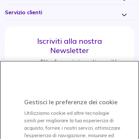
Servizio clienti
Iscriviti alla nostra
Newsletter
e approfitta di maggiori sconti e novità
Iscrviti subito
icon
Gestisci le preferenze dei cookie
Icon
Icon
Icon
Utilizziamo cookie ed altre tecnologie
simili per migliorare la tua esperienza di
acquisto, fornire i nostri servizi, ottimizzare
Icon
Paga facilmente ed in assoluta sicurezza
l’esperienza di navigazione, misurare ed