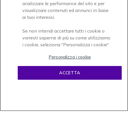
analizzare le performance del sito e per
Accettiamo
visualizzare contenuti ed annunci in base
ai tuoi interessi.
Se non intendi accettare tutti i cookie o
vorresti saperne di più su come utilizziamo
i cookie, seleziona "Personalizza i cookie"
Onedirect, azienda del gruppo INCEPT
Personalizza i cookie
ACCETTA
Condizioni d'uso
Condizioni di vendita
Disclaimer
contenuti
Informativa sulla privacy
Cookies