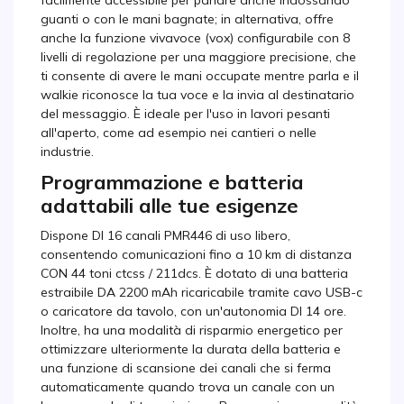
facilmente accessibile per parlare anche indossando
guanti o con le mani bagnate; in alternativa, offre
anche la funzione vivavoce (vox) configurabile con 8
livelli di regolazione per una maggiore precisione, che
ti consente di avere le mani occupate mentre parla e il
walkie riconosce la tua voce e la invia al destinatario
del messaggio. È ideale per l'uso in lavori pesanti
all'aperto, come ad esempio nei cantieri o nelle
industrie.
Programmazione e batteria
adattabili alle tue esigenze
Dispone DI 16 canali PMR446 di uso libero,
consentendo comunicazioni fino a 10 km di distanza
CON 44 toni ctcss / 211dcs. È dotato di una batteria
estraibile DA 2200 mAh ricaricabile tramite cavo USB-c
o caricatore da tavolo, con un'autonomia DI 14 ore.
Inoltre, ha una modalità di risparmio energetico per
ottimizzare ulteriormente la durata della batteria e
una funzione di scansione dei canali che si ferma
automaticamente quando trova un canale con un