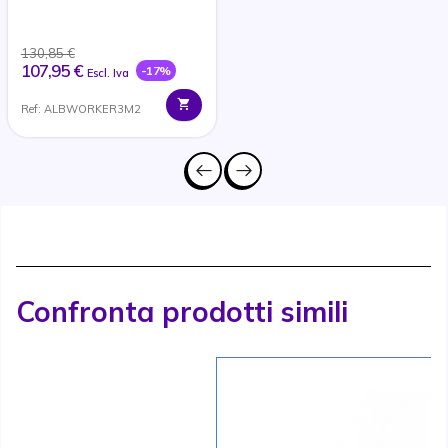
caricabatterie e due
micro auricolari
130,85 €
107,95 €
-17%
Escl. Iva
Ref: ALBWORKER3M2
Confronta prodotti simili