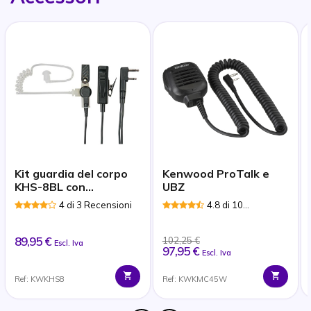
Kit guardia del corpo
Kenwood ProTalk e
KHS-8BL con
UBZ
microfono per
4 di 3 Recensioni
4.8 di 10
Kenwood
Recensioni
89,95 €
102,25 €
Escl. Iva
97,95 €
Escl. Iva
Ref: KWKHS8
Ref: KWKMC45W