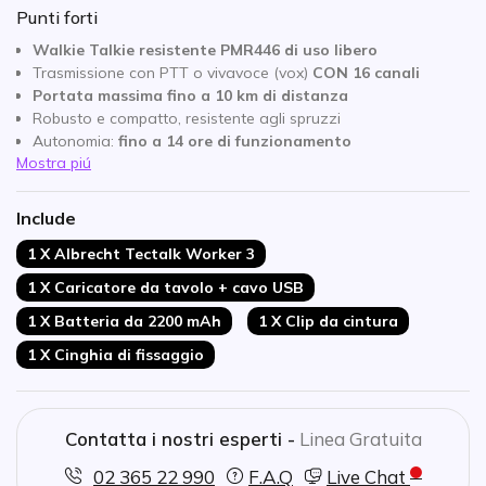
Punti forti
Walkie Talkie resistente PMR446 di uso libero
Trasmissione con PTT o vivavoce (vox)
CON 16 canali
Portata massima fino a 10 km di distanza
Robusto e compatto, resistente agli spruzzi
Autonomia:
fino a 14 ore di funzionamento
Mostra piú
Programmabile tramite software opzionale
Ricarica tramite caricatore da tavolo o USB-C
Connessione Kenwood (2 pin) per kit auricolari
Include
1 X Albrecht Tectalk Worker 3
1 X Caricatore da tavolo + cavo USB
1 X Batteria da 2200 mAh
1 X Clip da cintura
1 X Cinghia di fissaggio
Contatta i nostri esperti -
Linea Gratuita
02 365 22 990
F.A.Q
Live Chat