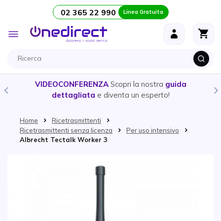
02 365 22 990
Linea Gratuita
Salta al contenuto
Toggle
Nav
VIDEOCONFERENZA
Scopri la nostra
guida
dettagliata
e diventa un esperto!
Home
Ricetrasmittenti
Ricetrasmittenti senza licenza
Per uso intensivo
Albrecht Tectalk Worker 3
Vai alla fine della galleria di immagini