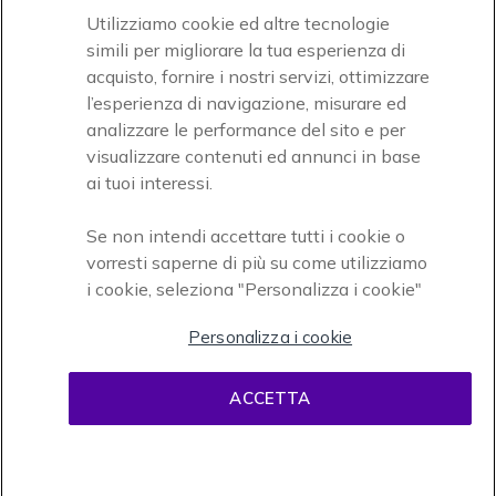
Utilizziamo cookie ed altre tecnologie
simili per migliorare la tua esperienza di
acquisto, fornire i nostri servizi, ottimizzare
l’esperienza di navigazione, misurare ed
analizzare le performance del sito e per
Onedirect, azienda del gruppo INCEPT
visualizzare contenuti ed annunci in base
ai tuoi interessi.
Se non intendi accettare tutti i cookie o
vorresti saperne di più su come utilizziamo
i cookie, seleziona "Personalizza i cookie"
Personalizza i cookie
Condizioni d'uso
Condizioni di vendita
Disclaimer
ACCETTA
contenuti
Informativa sulla privacy
Cookies