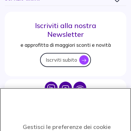
Iscriviti alla nostra
Newsletter
e approfitta di maggiori sconti e novità
Iscrviti subito
icon
Icon
Icon
Icon
Icon
Paga facilmente ed in assoluta sicurezza
Gestisci le preferenze dei cookie
Accettiamo