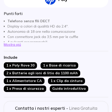
Punti forti
Telefono senza fili DECT
Display a colori di qualità HD da 2.4''.
Autonomia di 18 ore nella comunicazione
Con connettore jack da 3,5 mm per le cuffie
4 pulsanti programmabili
Mostra piú
Certificato IP65: resistente alla polvere e agli spruzzi
Resistente ha cadute inferiori a 2 metri
Include
Molto facile da pulire: può essere disinfettato
Protezione antibatterica: Microban
1 x Poly Rove 30
1 x Base di ricarica
2 x Batterie agli ioni di litio da 1100 mAh
1 x Alimentatore CA
1 x Clip da cintura
1 x Presa di sicurezza
Guida introduttiva
Contatta i nostri esperti -
Linea Gratuita