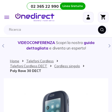
02 365 22 990
Linea Gratuita
Salta al contenuto
Toggle
Nav
VIDEOCONFERENZA
Scopri la nostra
guida
dettagliata
e diventa un esperto!
Home
Telefoni Cordless
Telefoni Cordless DECT
Cordless singolo
Poly Rove 30 DECT
Vai alla fine della galleria di immagini