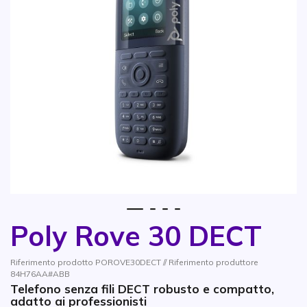
1
2
3
4
Poly Rove 30 DECT
Vai all'inizio della galleria di immagini
Riferimento prodotto POROVE30DECT // Riferimento produttore
84H76AA#ABB
Telefono senza fili DECT robusto e compatto,
adatto ai professionisti