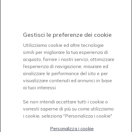
Iscrviti subito
icon
Gestisci le preferenze dei cookie
Icon
Icon
Icon
Utilizziamo cookie ed altre tecnologie
simili per migliorare la tua esperienza di
acquisto, fornire i nostri servizi, ottimizzare
Icon
Paga facilmente ed in assoluta sicurezza
l’esperienza di navigazione, misurare ed
analizzare le performance del sito e per
Accettiamo
visualizzare contenuti ed annunci in base
ai tuoi interessi.
Se non intendi accettare tutti i cookie o
vorresti saperne di più su come utilizziamo
i cookie, seleziona "Personalizza i cookie"
Onedirect, azienda del gruppo INCEPT
Personalizza i cookie