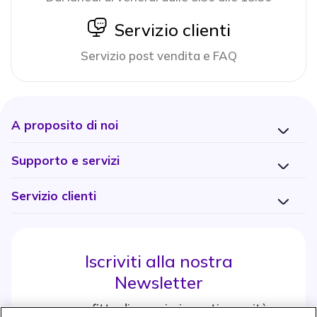
icon
Servizio clienti
Servizio post vendita e FAQ
A proposito di noi
Supporto e servizi
Servizio clienti
Iscriviti alla nostra
Newsletter
e approfitta di maggiori sconti e novità