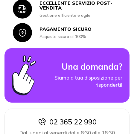
ECCELLENTE SERVIZIO POST-
Icon
VENDITA
Gestione efficiente e agile
PAGAMENTO SICURO
Icon
Acquisto sicuro al 100%
Una domanda?
Siamo a tua disposizione per
risponderti!
02 365 22 990
icon
Dal lunedi al venerdi dalle 8:30 alle 18:30