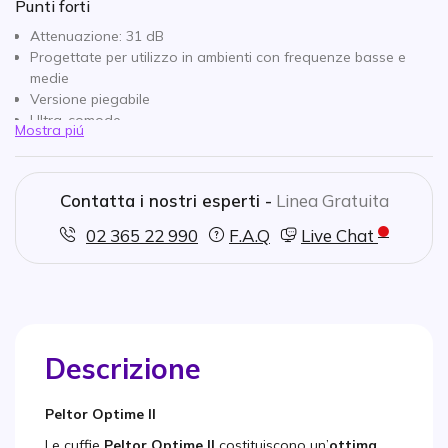
Punti forti
Attenuazione: 31 dB
Progettate per utilizzo in ambienti con frequenze basse e
medie
Versione piegabile
Ultra-comode
Mostra piú
Contatta i nostri esperti -
Linea Gratuita
02 365 22 990
F.A.Q
Live Chat
Descrizione
Peltor Optime II
Le cuffie
Peltor Optime II
costituiscono un’
ottima