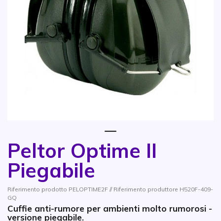
1
Peltor Optime II
Vai all'inizio della galleria di immagini
Piegabile
Riferimento prodotto PELOPTIME2F // Riferimento produttore H520F-409-
GQ
Cuffie anti-rumore per ambienti molto rumorosi -
versione piegabile.