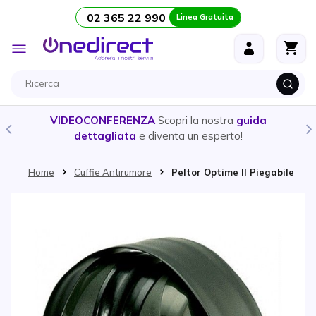
02 365 22 990
Linea Gratuita
Salta al contenuto
Toggle
Nav
VIDEOCONFERENZA
Scopri la nostra
guida
dettagliata
e diventa un esperto!
Home
Cuffie Antirumore
Peltor Optime II Piegabile
Vai alla fine della galleria di immagini