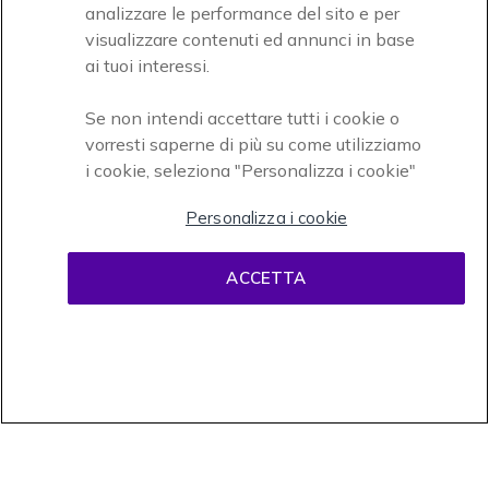
analizzare le performance del sito e per
Accettiamo
visualizzare contenuti ed annunci in base
ai tuoi interessi.
Se non intendi accettare tutti i cookie o
vorresti saperne di più su come utilizziamo
i cookie, seleziona "Personalizza i cookie"
Onedirect, azienda del gruppo INCEPT
Personalizza i cookie
ACCETTA
Condizioni d'uso
Condizioni di vendita
Disclaimer
contenuti
Informativa sulla privacy
Cookies