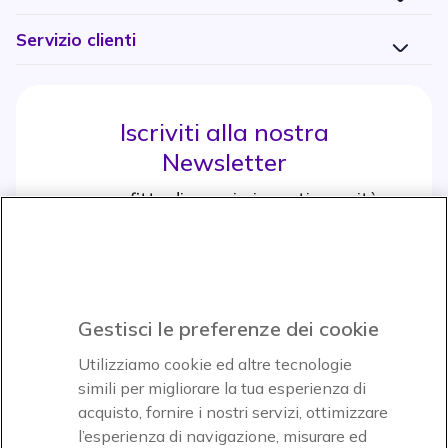
Servizio clienti
Iscriviti alla nostra
Newsletter
e approfitta di maggiori sconti e novità
Iscrviti subito
icon
Gestisci le preferenze dei cookie
Icon
Icon
Icon
Utilizziamo cookie ed altre tecnologie
simili per migliorare la tua esperienza di
acquisto, fornire i nostri servizi, ottimizzare
Icon
Paga facilmente ed in assoluta sicurezza
l’esperienza di navigazione, misurare ed