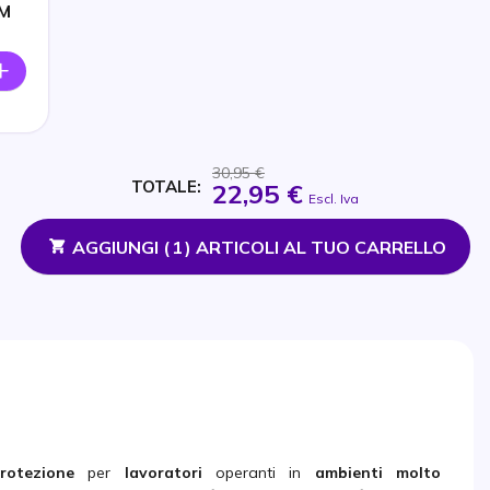
3M
30,95 €
TOTALE:
22,95 €
Escl. Iva
AGGIUNGI (
1
) ARTICOLI AL TUO CARRELLO
rotezione
per
lavoratori
operanti in
ambienti molto