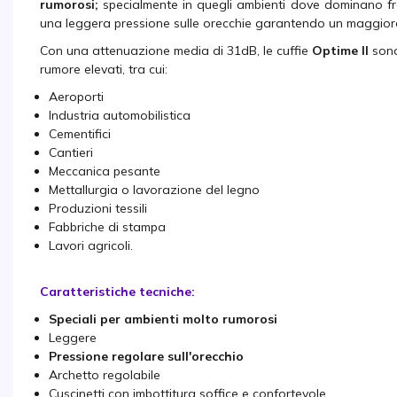
rumorosi;
specialmente in quegli ambienti dove dominano fr
una leggera pressione sulle orecchie garantendo un maggiore 
Con una attenuazione media di 31dB, le cuffie
Optime II
sono 
rumore elevati, tra cui:
Aeroporti
Industria automobilistica
Cementifici
Cantieri
Meccanica pesante
Mettallurgia o lavorazione del legno
Produzioni tessili
Fabbriche di stampa
Lavori agricoli.
Caratteristiche tecniche:
Speciali per ambienti molto rumorosi
Leggere
Pressione regolare sull'orecchio
Archetto regolabile
Cuscinetti con imbottitura soffice e confortevole