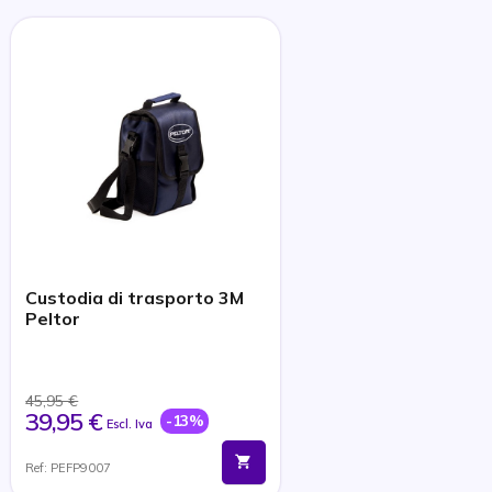
Custodia di trasporto 3M
Peltor
45,95 €
39,95 €
-13%
Escl. Iva
Ref: PEFP9007