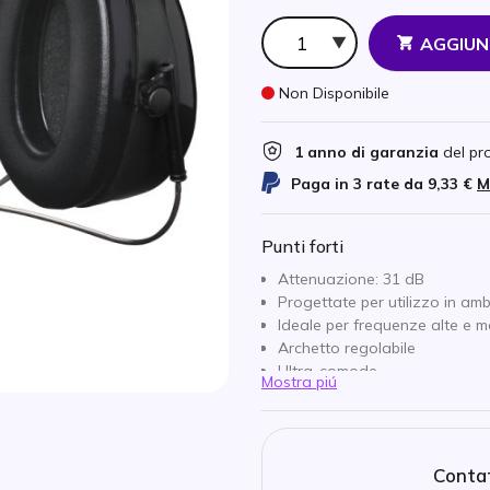
Qtà
AGGIUN
Non Disponibile
1 anno di garanzia
del pr
Paga in 3 rate da
9,33 €
M
Punti forti
Attenuazione: 31 dB
Progettate per utilizzo in am
Ideale per frequenze alte e m
Archetto regolabile
Ultra-comode
Mostra piú
Contat