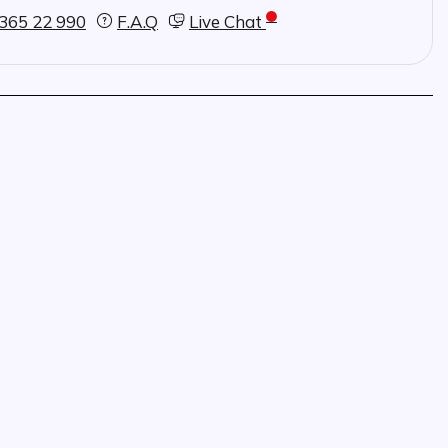
365 22 990
F.A.Q
Live Chat