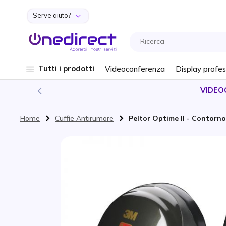
Serve aiuto?
Salta al contenuto
Tutti i prodotti
Videoconferenza
Display profes
VIDEO
Home
Cuffie Antirumore
Peltor Optime II - Contorn
Vai alla fine della galleria di immagini