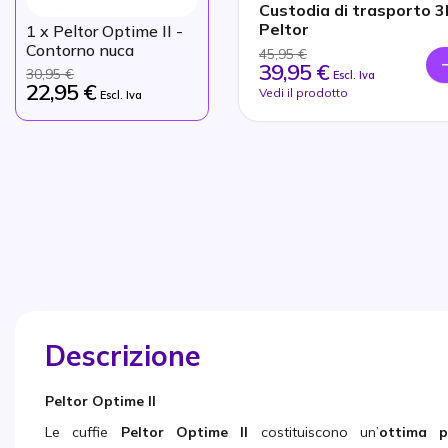
Custodia di trasporto 
Peltor
1
x Peltor Optime II -
Contorno nuca
45,95 €
39,95 €
30,95 €
Escl. Iva
22,95 €
Vedi il prodotto
Escl. Iva
Descrizione
Peltor Optime II
Le cuffie
Peltor Optime II
costituiscono un’
ottima p