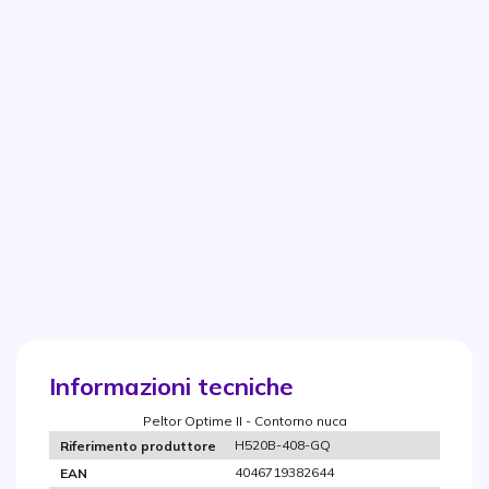
Informazioni tecniche
Peltor Optime II - Contorno nuca
H520B-408-GQ
Riferimento produttore
4046719382644
EAN