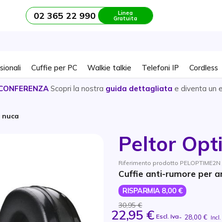
Linea
02 365 22 990
Gratuita
sionali
Cuffie per PC
Walkie talkie
Telefoni IP
Cordless
CONFERENZA
Scopri la nostra
guida dettagliata
e diventa un 
o nuca
Peltor Opt
Riferimento prodotto PELOPTIME2N 
Cuffie anti-rumore per a
RISPARMIA 8,00 €
30,95 €
22,95 €
Escl. Iva
-
28,00 €
Incl.