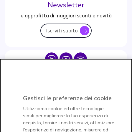
Newsletter
e approfitta di maggiori sconti e novità
Iscrviti subito
icon
Icon
Icon
Icon
Icon
Paga facilmente ed in assoluta sicurezza
Gestisci le preferenze dei cookie
Accettiamo
Utilizziamo cookie ed altre tecnologie
simili per migliorare la tua esperienza di
acquisto, fornire i nostri servizi, ottimizzare
l’esperienza di navigazione, misurare ed