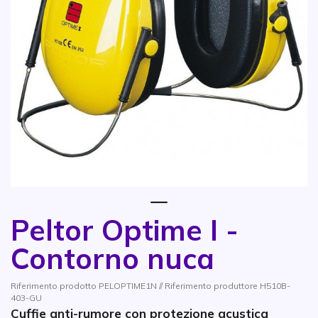
1
Peltor Optime I -
Vai all'inizio della galleria di immagini
Contorno nuca
Riferimento prodotto PELOPTIME1N // Riferimento produttore H510B-
403-GU
Cuffie anti-rumore con protezione acustica