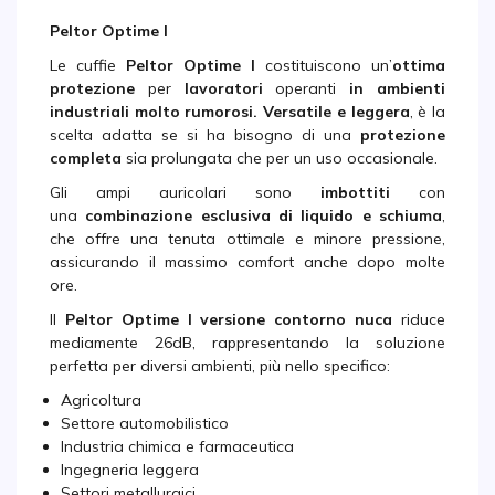
Peltor Optime I
Le cuffie
Peltor Optime I
costituiscono un’
ottima
protezione
per
lavoratori
operanti
in ambienti
industriali molto rumorosi.
Versatile e leggera
, è la
scelta adatta se si ha bisogno di una
protezione
completa
sia prolungata che per un uso occasionale.
Gli ampi auricolari sono
imbottiti
con
una
combinazione esclusiva
di liquido e schiuma
,
che offre una tenuta ottimale e minore pressione,
assicurando il massimo comfort anche dopo molte
ore.
Il
Peltor Optime I versione contorno nuca
riduce
mediamente 26dB, rappresentando la soluzione
perfetta per diversi ambienti, più nello specifico:
Agricoltura
Settore automobilistico
Industria chimica e farmaceutica
Ingegneria leggera
Settori metallurgici