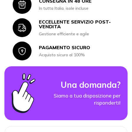
CONSEGNA IN 48 ORE
Icon
In tutta Italia, isole incluse
ECCELLENTE SERVIZIO POST-
Icon
VENDITA
Gestione efficiente e agile
PAGAMENTO SICURO
Icon
Acquisto sicuro al 100%
Una domanda?
Siamo a tua disposizione per
risponderti!