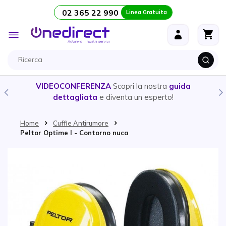
02 365 22 990
Linea Gratuita
Salta al contenuto
Toggle
Nav
VIDEOCONFERENZA
Scopri la nostra
guida
dettagliata
e diventa un esperto!
Home
Cuffie Antirumore
Peltor Optime I - Contorno nuca
Vai alla fine della galleria di immagini