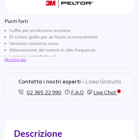
Punti forti
Cuffie per protezione acustica
Di colore giallo per un facile riconoscimento
Versione contorno nuca
Attenuazione del rumore in alte frequenze
Leggere e comfortevoli
Mostra piú
Approvate dal CE-Standard Europero EN352 1:1993
Contatta i nostri esperti -
Linea Gratuita
02 365 22 990
F.A.Q
Live Chat
Descrizione