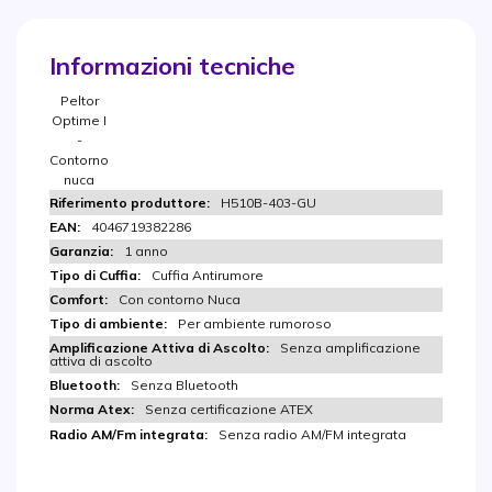
Informazioni tecniche
Peltor
Optime I
-
Contorno
nuca
H510B-403-GU
4046719382286
1 anno
Cuffia Antirumore
Con contorno Nuca
Per ambiente rumoroso
Senza amplificazione
attiva di ascolto
Senza Bluetooth
Senza certificazione ATEX
Senza radio AM/FM integrata