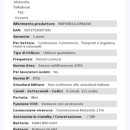
Motorola
Talkabout
T62 -
Azzurro
B6P00811LDRMAW
5031753007300
1 anno
Costruzioni, Commercio , Trasporti e logistica,
Hotel e ristoranti
Utilizzo quotidiano
Senza Licenza
Senza certificazione ATEX
No
IP52
Non conforme allo standard militare
6 canali, 121 codici
8km
Vivavoce con accessorio
Connessione Motorola 1 Pin
- / 18h
NiMH 800 mAH
Batteria Ni-MH