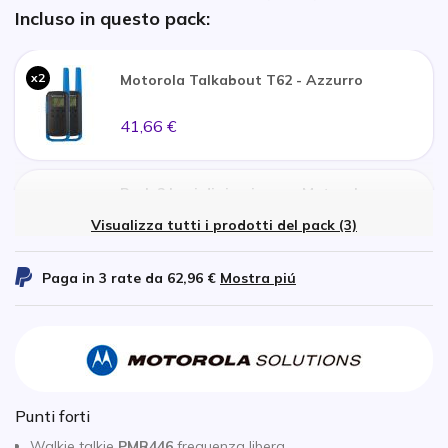
Incluso in questo pack:
x2
Motorola Talkabout T62 - Azzurro
41,66 €
Pack 2 basi di ricarica per Motorola
TalkAbout T82
x2
Visualizza tutti i prodotti del pack (3)
24,20 €
Paga in 3 rate da
62,96 €
Mostra piú
Caricatore da Parete Doppia USB 2,4 A
x4
5,77 €
Punti forti
Walkie talkie
PMR446
frequenza libera