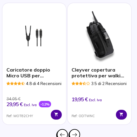
Caricatore doppio
Cleyver copertura
Micro USB per
protettiva per walkie-
Motorola TLKR T82
talkie
4.8 di 4 Recensioni
3.5 di 2 Recensioni
19,95 €
34,05 €
Escl. Iva
29,95 €
-12%
Escl. Iva
Ref: MOT82CHY
Ref: ODTWNC