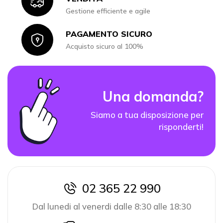
Icon
Gestione efficiente e agile
PAGAMENTO SICURO
Icon
Acquisto sicuro al 100%
Una domanda?
Siamo a tua disposizione per
risponderti!
02 365 22 990
icon
Dal lunedi al venerdi dalle 8:30 alle 18:30