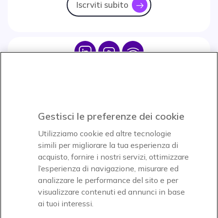
Iscrviti subito
icon
Icon
Icon
Icon
Icon
Paga facilmente ed in assoluta sicurezza
Gestisci le preferenze dei cookie
Accettiamo
Utilizziamo cookie ed altre tecnologie
simili per migliorare la tua esperienza di
acquisto, fornire i nostri servizi, ottimizzare
l’esperienza di navigazione, misurare ed
analizzare le performance del sito e per
visualizzare contenuti ed annunci in base
Onedirect, azienda del gruppo INCEPT
ai tuoi interessi.