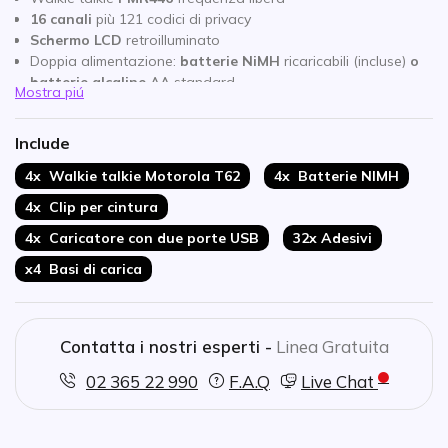
16 canali
più 121 codici di privacy
Schermo LCD
retroilluminato
Doppia alimentazione:
batterie NiMH
ricaricabili (incluse)
o
batterie alcaline
AA standard
Mostra piú
Ricarica USB
Vivavoce
Include
Connettore entrata 2,5 mm
4x Walkie talkie Motorola T62
4x Batterie NIMH
4x Clip per cintura
4x Caricatore con due porte USB
32x Adesivi
x4 Basi di carica
Contatta i nostri esperti -
Linea Gratuita
02 365 22 990
F.A.Q
Live Chat