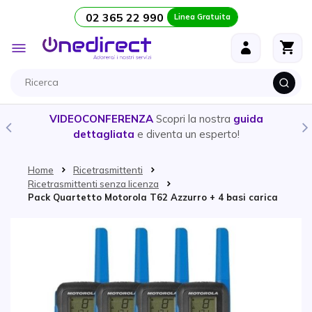
02 365 22 990
Linea Gratuita
Salta al contenuto
Toggle
Nav
ERENZA
Scopri la nostra
guida
CUFFIE E AURICOLAR
ata
e diventa un esperto!
prodotto
più ad
Home
Ricetrasmittenti
Ricetrasmittenti senza licenza
Pack Quartetto Motorola T62 Azzurro + 4 basi carica
Vai alla fine della galleria di immagini