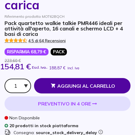
carica
Riferimento prodotto MOT62BQCH
Pack quartetto walkie talkie PMR446 ideali per
attività all'aperto, 16 canali e schermo LCD + 4
basi di carica
4.5 di 64 Recensioni
RISPARMIA 68,79 €
PACK
223,60 €
154,81 €
Escl. Iva
-
188,87 €
Incl. Iva
Qtà
AGGIUNGI AL CARRELLO
PREVENTIVO IN 4 ORE
Non Disponibile
20 prodotti in stock piattaforma
Consegna:
source_stock_delivery_delay