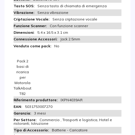
Senza tasto di chiamata di emergenza
Senza vibrazione
Senza criptazione vocale
Con funzione scanner
5.4 x 16.5 x 3.1 cm
Jack 2.5mm
No
Pack 2
basi di
ricarica
per
Motorola
TalkAbout
T82
IXPN4039AR
5031753007270
3 mesi
Commercio , Trasporti e logistica, Hotel e
ristoranti, Istruzione
Batterie - Caricatore