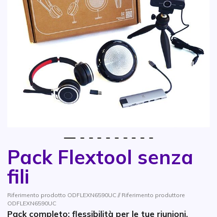
1
2
3
4
5
6
7
8
9
10
Pack Flextool senza
Vai all'inizio della galleria di immagini
fili
Riferimento prodotto ODFLEXN6590UC // Riferimento produttore
ODFLEXN6590UC
Pack completo: flessibilità per le tue riunioni,