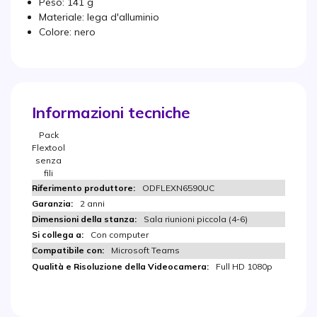
Peso: 141 g
Materiale: lega d'alluminio
Colore: nero
Informazioni tecniche
Pack
Flextool
senza
fili
ODFLEXN6590UC
2 anni
Sala riunioni piccola (4-6)
Con computer
Microsoft Teams
Full HD 1080p