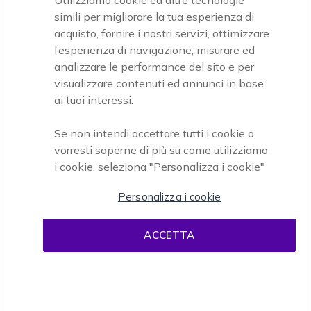
Utilizziamo cookie ed altre tecnologie
simili per migliorare la tua esperienza di
acquisto, fornire i nostri servizi, ottimizzare
l’esperienza di navigazione, misurare ed
analizzare le performance del sito e per
visualizzare contenuti ed annunci in base
Onedirect, azienda del gruppo INCEPT
ai tuoi interessi.
Se non intendi accettare tutti i cookie o
vorresti saperne di più su come utilizziamo
i cookie, seleziona "Personalizza i cookie"
Personalizza i cookie
Condizioni d'uso
Condizioni di vendita
Disclaimer
ACCETTA
contenuti
Informativa sulla privacy
Cookies
Onedirect, 58 avenue de Rivesaltes BP 4 Zone industrielle La Mirande 66240
Saint Estève. Partita IVA intracomunitaria (FR 67 421 715 731). Tel