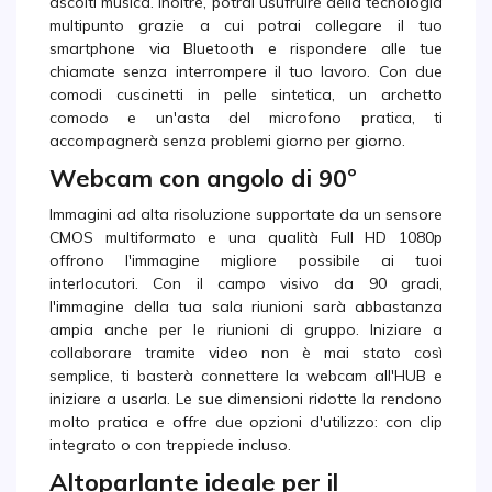
ascolti musica. Inoltre, potrai usufruire della tecnologia
multipunto grazie a cui potrai collegare il tuo
smartphone via Bluetooth e rispondere alle tue
chiamate senza interrompere il tuo lavoro. Con due
comodi cuscinetti in pelle sintetica, un archetto
comodo e un'asta del microfono pratica, ti
accompagnerà senza problemi giorno per giorno.
Webcam con angolo di 90º
Immagini ad alta risoluzione supportate da un sensore
CMOS multiformato e una qualità Full HD 1080p
offrono l'immagine migliore possibile ai tuoi
interlocutori. Con il campo visivo da 90 gradi,
l'immagine della tua sala riunioni sarà abbastanza
ampia anche per le riunioni di gruppo. Iniziare a
collaborare tramite video non è mai stato così
semplice, ti basterà connettere la webcam all'HUB e
iniziare a usarla. Le sue dimensioni ridotte la rendono
molto pratica e offre due opzioni d'utilizzo: con clip
integrato o con treppiede incluso.
Altoparlante ideale per il