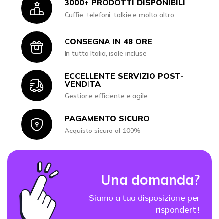
3000+ PRODOTTI DISPONIBILI
Icon
Cuffie, telefoni, talkie e molto altro
CONSEGNA IN 48 ORE
Icon
In tutta Italia, isole incluse
ECCELLENTE SERVIZIO POST-
Icon
VENDITA
Gestione efficiente e agile
PAGAMENTO SICURO
Icon
Acquisto sicuro al 100%
Una domanda?
Siamo a tua disposizione per
risponderti!