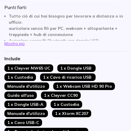
Punti forti
Tutto ciò di cui hai bisogno per lavorare a distanza o in
ufficio:
auricolare senza fili per PC, webcam + altoparlante +
treppiede + hub di connessione
Auricolare senza fili Bluetooth con dongle USB:
Mostra piú
Webcam con angolatura di 90º per immagini di alta qualità
Altoparlante multi-connessione: USB-C, USB-A e Bluetooth
Include
Tutto connesso all'HUB 7 in 1 USB-C
Flessibilità per le tue riunioni, si adatta alle tue esigenze
1 x Cleyver NW65 UC
1 x Dongle USB
Videoconferenze di alta qualità per i tuoi interlocutori
1 x Custodia
1 x Cavo di ricarica USB
Compatibile con tutti i softphone sul mercato
Manuale d'utilizzo
1 x Webcam USB HD 90 Pro
Guida all'uso
1 x Cleyver CC90
1 x Dongle USB-A
1 x Custodia
Manuale d'utilizzo
1 x Xtorm XC207
1 x Cavo USB-C