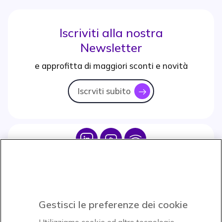
Iscriviti alla nostra
Newsletter
e approfitta di maggiori sconti e novità
Iscrviti subito
icon
Icon
Icon
Icon
Icon
Paga facilmente ed in assoluta sicurezza
Gestisci le preferenze dei cookie
Accettiamo