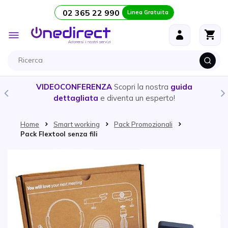
02 365 22 990
Linea Gratuita
Salta al contenuto
Toggle
Nav
VIDEOCONFERENZA
Scopri la nostra
guida
dettagliata
e diventa un esperto!
Home
Smart working
Pack Promozionali
Pack Flextool senza fili
Vai alla fine della galleria di immagini