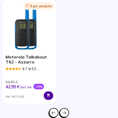
Icon
Il più venduto
Motorola Talkabout
T62 - Azzurro
4.7 di 52
Recensioni
64,95 €
42,95 €
-33%
Escl. Iva
Ref: MOT62B