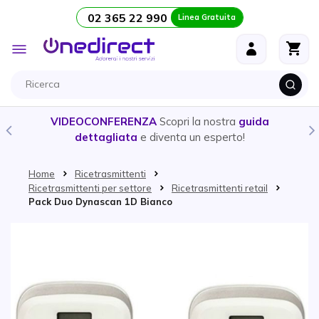
02 365 22 990
Linea Gratuita
Salta al contenuto
Toggle
Nav
VIDEOCONFERENZA
Scopri la nostra
guida
CUFF
dettagliata
e diventa un esperto!
Home
Ricetrasmittenti
Ricetrasmittenti per settore
Ricetrasmittenti retail
Pack Duo Dynascan 1D Bianco
Vai alla fine della galleria di immagini