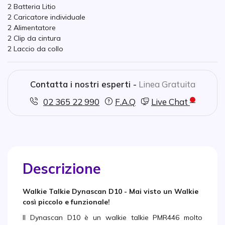
Presa auricolare
2 Batteria Litio
Perfetto per negozi / attenzione al pubblico
2 Caricatore individuale
Colori disponibili: nero / bianco.
2 Alimentatore
2 Clip da cintura
2 Laccio da collo
Contatta i nostri esperti -
Linea Gratuita
02 365 22 990
F.A.Q
Live Chat
Descrizione
Walkie Talkie Dynascan D10 - Mai visto un Walkie
così piccolo e funzionale!
Il Dynascan D10 è un walkie talkie PMR446 molto