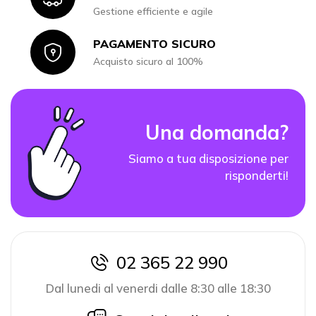
Gestione efficiente e agile
PAGAMENTO SICURO
Icon
Acquisto sicuro al 100%
Una domanda?
Siamo a tua disposizione per
risponderti!
02 365 22 990
icon
Dal lunedi al venerdi dalle 8:30 alle 18:30