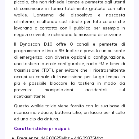
piccolo, che non richiede licenze e permette agli utenti
di comunicare in forma totalmente gratuita con altri
walkie. L'antenna del dispositivo è nascosta
all'interno, risultando così ideale per tutti coloro che
lavorano a contatto con il pubblico, per esempio in
negozi o eventi, e richiedono la massima discrezione.
Il Dynascan D10 offre 8 canali e permette di
programmarne fino a 99. Inoltre è previsto un pulsante
di emergenza, con diverse opzioni di configurazione,
una tastiera laterale configurabile, radio FM e timer di
trasmissione (TOT), per evitare che il ricetrasmittente
occupi un canale di trasmissione per lungo tempo. In
più è possibile bloccare la tastiera in modo da
prevenire manipolazioni accidentali sul
ricetrasmittente.
Questo walkie talkie viene fornito con la sua base di
ricarica individuale, batteria Litio, un laccio per il collo
ed una clip da cintura.
Caratteristiche principali:
Frequenze: 446.00625Mhz - 446.09375Mhz