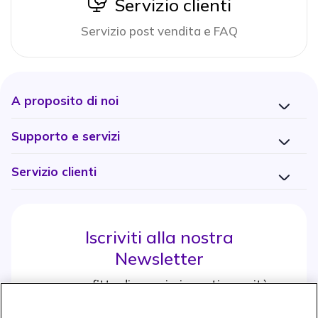
icon
Servizio clienti
Servizio post vendita e FAQ
A proposito di noi
Supporto e servizi
Servizio clienti
Iscriviti alla nostra
Newsletter
e approfitta di maggiori sconti e novità