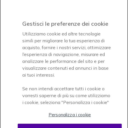
Iscrviti subito
icon
Gestisci le preferenze dei cookie
Icon
Icon
Icon
Utilizziamo cookie ed altre tecnologie
simili per migliorare la tua esperienza di
acquisto, fornire i nostri servizi, ottimizzare
Icon
Paga facilmente ed in assoluta sicurezza
l’esperienza di navigazione, misurare ed
analizzare le performance del sito e per
Accettiamo
visualizzare contenuti ed annunci in base
ai tuoi interessi.
Se non intendi accettare tutti i cookie o
vorresti saperne di più su come utilizziamo
i cookie, seleziona "Personalizza i cookie"
Onedirect, azienda del gruppo INCEPT
Personalizza i cookie