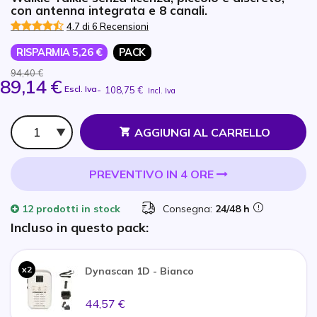
con antenna integrata e 8 canali.
4.7 di 6 Recensioni
RISPARMIA 5,26 €
PACK
94,40 €
89,14 €
Escl. Iva
-
108,75 €
Incl. Iva
Qtà
AGGIUNGI AL CARRELLO
PREVENTIVO IN 4 ORE
12 prodotti
in stock
Consegna:
24/48 h
Incluso in questo pack:
x2
Dynascan 1D - Bianco
44,57 €