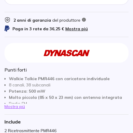
2 anni di garanzia
del produttore
Paga in 3 rate da
36,25 €
Mostra piú
Punti forti
Walkie Talkie PMR446 con caricatore individuale
8 canali, 38 subcanali
Potenza: 500 mW
Molto piccola (85 x 50 x 23 mm) con antenna integrata
Radio FM
Mostra piú
Pulsante di emergenza
Torcia elettrica
Include
Blocco tasti
Timer di trasmissione TOT
2 Ricetrasmittente PMR446