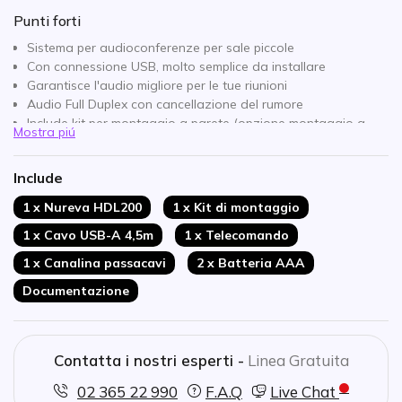
Punti forti
Sistema per audioconferenze per sale piccole
Con connessione USB, molto semplice da installare
Garantisce l'audio migliore per le tue riunioni
Audio Full Duplex con cancellazione del rumore
Include kit per montaggio a parete (opzione montaggio a
Mostra piú
parete)
Con schermo per informazioni di chiamata
Include
Accessorio aggiuntivo per adattare una videocamera /
webcam al dispositivo
1 x Nureva HDL200
1 x Kit di montaggio
Compatibile con Zoom, Teams, Skype, GoToMeeting, Cisco
1 x Cavo USB-A 4,5m
1 x Telecomando
WebEx, StarLeaf e altri
Colore: Bianco
1 x Canalina passacavi
2 x Batteria AAA
Documentazione
Contatta i nostri esperti -
Linea Gratuita
02 365 22 990
F.A.Q
Live Chat