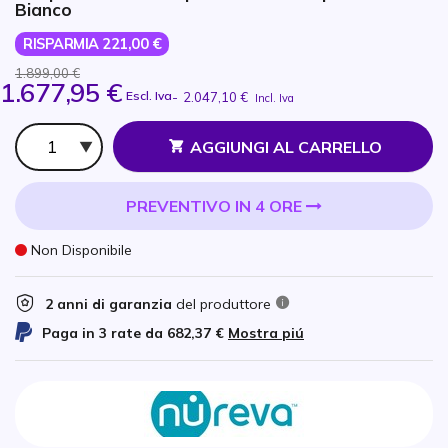
Bianco
RISPARMIA 221,00 €
1.899,00 €
1.677,95 €
Escl. Iva
-
2.047,10 €
Incl. Iva
Qtà
AGGIUNGI AL CARRELLO
PREVENTIVO IN 4 ORE
Non Disponibile
2 anni di garanzia
del produttore
Paga in 3 rate da
682,37 €
Mostra piú