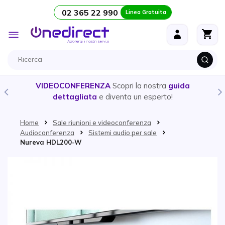
02 365 22 990
Linea Gratuita
Salta al contenuto
Toggle
Nav
VIDEOCONFERENZA
Scopri la nostra
guida
dettagliata
e diventa un esperto!
Home
Sale riunioni e videoconferenza
Audioconferenza
Sistemi audio per sale
Nureva HDL200-W
Vai alla fine della galleria di immagini