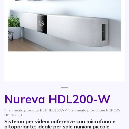
1
Nureva HDL200-W
Vai all'inizio della galleria di immagini
Riferimento prodotto NURHDL200W // Riferimento produttore NUREVA
HDL200 -B
Sistema per videoconferenze con microfono e
altoparlante: ideale per sale riunioni piccole -