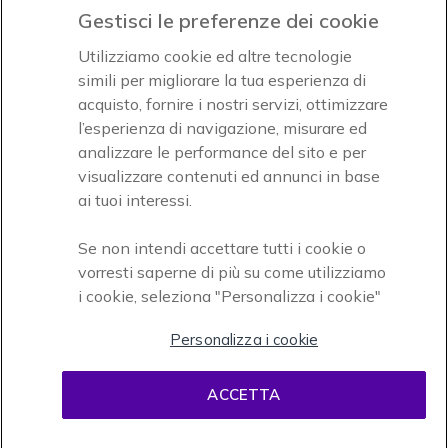
Gestisci le preferenze dei cookie
Accettiamo
Utilizziamo cookie ed altre tecnologie
simili per migliorare la tua esperienza di
acquisto, fornire i nostri servizi, ottimizzare
l’esperienza di navigazione, misurare ed
analizzare le performance del sito e per
visualizzare contenuti ed annunci in base
Onedirect, azienda del gruppo INCEPT
ai tuoi interessi.
Se non intendi accettare tutti i cookie o
vorresti saperne di più su come utilizziamo
i cookie, seleziona "Personalizza i cookie"
Personalizza i cookie
Condizioni d'uso
Condizioni di vendita
Disclaimer
ACCETTA
contenuti
Informativa sulla privacy
Cookies