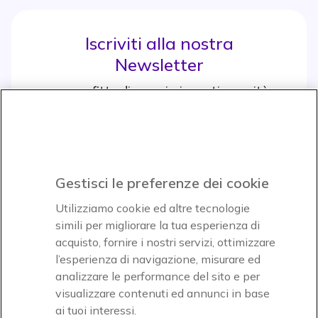
Iscriviti alla nostra
Newsletter
e approfitta di maggiori sconti e novità
Iscrviti subito
icon
Gestisci le preferenze dei cookie
Icon
Icon
Icon
Utilizziamo cookie ed altre tecnologie
simili per migliorare la tua esperienza di
acquisto, fornire i nostri servizi, ottimizzare
Icon
Paga facilmente ed in assoluta sicurezza
l’esperienza di navigazione, misurare ed
analizzare le performance del sito e per
Accettiamo
visualizzare contenuti ed annunci in base
ai tuoi interessi.