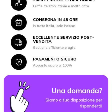
Icon
Cuffie, telefoni, talkie e molto altro
CONSEGNA IN 48 ORE
Icon
In tutta Italia, isole incluse
ECCELLENTE SERVIZIO POST-
Icon
VENDITA
Gestione efficiente e agile
PAGAMENTO SICURO
Icon
Acquisto sicuro al 100%
Una domanda?
Siamo a tua disposizione per
risponderti!