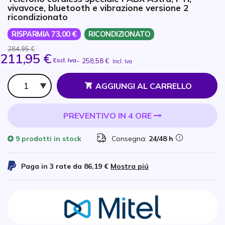
vivavoce, bluetooth e vibrazione versione 2
ricondizionato
RISPARMIA 73,00 €
RICONDIZIONATO
284,95 €
211,95 €
Escl. Iva
-
258,58 €
Incl. Iva
Qtà
AGGIUNGI AL CARRELLO
PREVENTIVO IN 4 ORE
9 prodotti
in stock
Consegna:
24/48 h
Paga in 3 rate da
86,19 €
Mostra piú