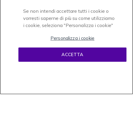
Se non intendi accettare tutti i cookie o
vorresti saperne di più su come utilizziamo
i cookie, seleziona "Personalizza i cookie"
Onedirect, azienda del gruppo INCEPT
Personalizza i cookie
ACCETTA
Condizioni d'uso
Condizioni di vendita
Disclaimer
contenuti
Informativa sulla privacy
Cookies
Onedirect, 58 avenue de Rivesaltes BP 4 Zone industrielle La Mirande 66240
Saint Estève. Partita IVA intracomunitaria (FR 67 421 715 731). Tel