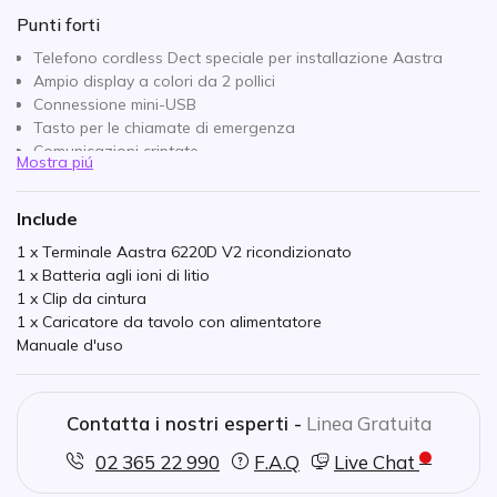
Punti forti
Telefono cordless Dect speciale per installazione Aastra
Ampio display a colori da 2 pollici
Connessione mini-USB
Tasto per le chiamate di emergenza
Comunicazioni criptate
Mostra piú
Resistente alle cadute su cemento
Vibrazione
Include
Presa jack da 2,5 mm + Bluetooth per cuffie
Lettore di schede
1 x Terminale Aastra 6220D V2 ricondizionato
Prodotto eco-riciclato
1 x Batteria agli ioni di litio
1 x Clip da cintura
1 x Caricatore da tavolo con alimentatore
Manuale d'uso
Contatta i nostri esperti -
Linea Gratuita
02 365 22 990
F.A.Q
Live Chat