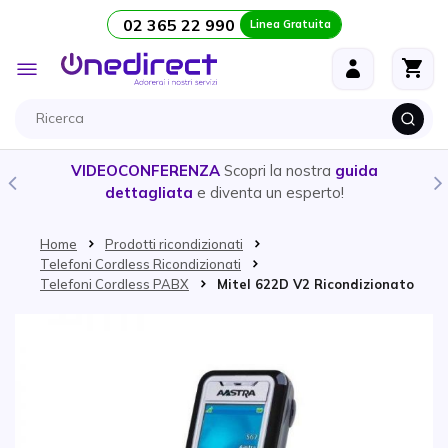
02 365 22 990
Linea Gratuita
Salta al contenuto
Toggle
Nav
VIDEOCONFERENZA
Scopri la nostra
guida
dettagliata
e diventa un esperto!
Home
Prodotti ricondizionati
Telefoni Cordless Ricondizionati
Telefoni Cordless PABX
Mitel 622D V2 Ricondizionato
Vai alla fine della galleria di immagini