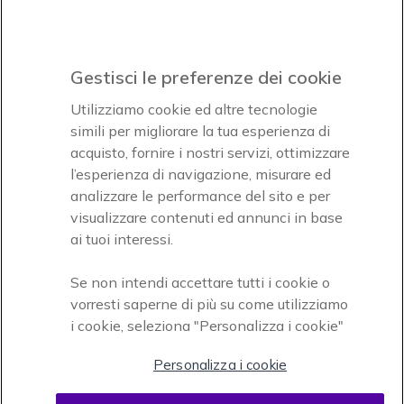
Icon
Paga facilmente ed in assoluta sicurezza
Gestisci le preferenze dei cookie
Accettiamo
Utilizziamo cookie ed altre tecnologie
simili per migliorare la tua esperienza di
acquisto, fornire i nostri servizi, ottimizzare
l’esperienza di navigazione, misurare ed
analizzare le performance del sito e per
visualizzare contenuti ed annunci in base
Onedirect, azienda del gruppo INCEPT
ai tuoi interessi.
Se non intendi accettare tutti i cookie o
vorresti saperne di più su come utilizziamo
i cookie, seleziona "Personalizza i cookie"
Personalizza i cookie