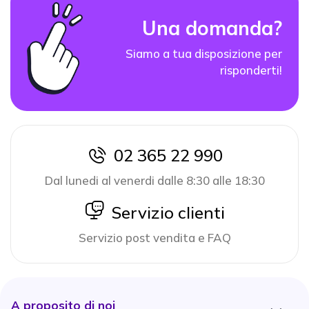
Una domanda?
Siamo a tua disposizione per
risponderti!
02 365 22 990
icon
Dal lunedi al venerdi dalle 8:30 alle 18:30
icon
Servizio clienti
Servizio post vendita e FAQ
A proposito di noi