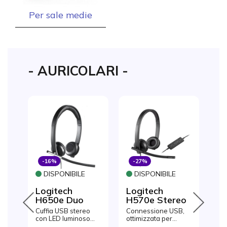
Per sale medie
- AURICOLARI -
-16%
-27%
-
DISPONIBILE
DISPONIBILE
F
90
Logitech
Logitech
Lo
H650e Duo
H570e Stereo
Wi
H
Cuffia USB stereo
Connessione USB,
Cuf
H
 e
con LED luminoso
ottimizzata per
por
indicatore di
Skype, Microsoft
met