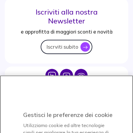
Iscriviti alla nostra
Newsletter
e approfitta di maggiori sconti e novità
Iscrviti subito
icon
Icon
Icon
Icon
Icon
Paga facilmente ed in assoluta sicurezza
Gestisci le preferenze dei cookie
Accettiamo
Utilizziamo cookie ed altre tecnologie
simili per migliorare la tua esperienza di