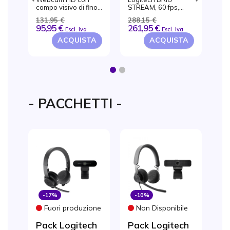
campo visivo di fino
STREAM, 60 fps,
HD
per
a 90°
1080p, USB 3.0,
ste
131,95 €
288,15 €
11
i o
Nero, Clip
95,95 €
261,95 €
71
Escl. Iva
Escl. Iva
A
ACQUISTA
ACQUISTA
1
2
- PACCHETTI -
-17%
-10%
Fuori produzione
Non Disponibile
Pack Logitech
Pack Logitech