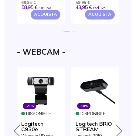
69,95 €
59,95 €
18
chiamata
Lync e Cisco
58,95 €
43,95 €
13
Escl. Iva
Escl. Iva
A
ACQUISTA
ACQUISTA
1
2
- WEBCAM -
-28%
-10%
-
one
DISPONIBILE
DISPONIBILE
D
05
Logitech
Logitech BRIO
W
C930e
STREAM
Lo
le
Webcam HD con
Logitech BRIO
Vid