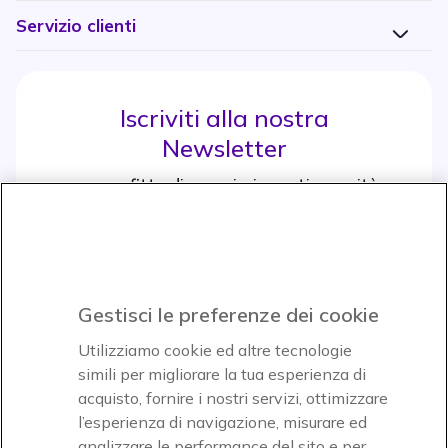
Servizio clienti
Iscriviti alla nostra
Newsletter
e approfitta di maggiori sconti e novità
Iscrviti subito
icon
Gestisci le preferenze dei cookie
Icon
Icon
Icon
Utilizziamo cookie ed altre tecnologie
simili per migliorare la tua esperienza di
acquisto, fornire i nostri servizi, ottimizzare
Icon
Paga facilmente ed in assoluta sicurezza
l’esperienza di navigazione, misurare ed
analizzare le performance del sito e per