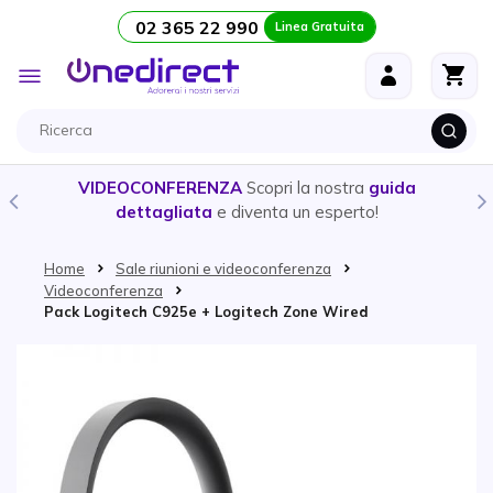
02 365 22 990
Linea Gratuita
Salta al contenuto
Toggle
Nav
VIDEOCONFERENZA
Scopri la nostra
guida
dettagliata
e diventa un esperto!
Home
Sale riunioni e videoconferenza
Videoconferenza
Pack Logitech C925e + Logitech Zone Wired
Vai alla fine della galleria di immagini