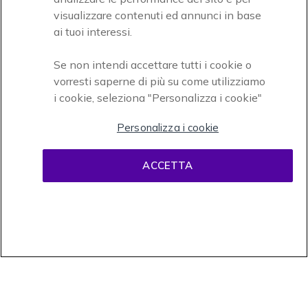
Accettiamo
visualizzare contenuti ed annunci in base
ai tuoi interessi.
Se non intendi accettare tutti i cookie o
vorresti saperne di più su come utilizziamo
i cookie, seleziona "Personalizza i cookie"
Onedirect, azienda del gruppo INCEPT
Personalizza i cookie
ACCETTA
Condizioni d'uso
Condizioni di vendita
Disclaimer
contenuti
Informativa sulla privacy
Cookies