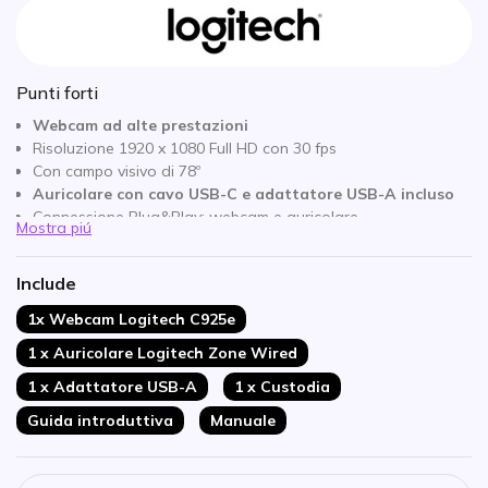
Punti forti
Webcam ad alte prestazioni
Risoluzione 1920 x 1080 Full HD con 30 fps
Con campo visivo di 78º
Auricolare con cavo USB-C e adattatore USB-A incluso
Connessione Plug&Play: webcam e auricolare
Mostra piú
Ottimizzato per Microsoft Teams
Include
1x Webcam Logitech C925e
1 x Auricolare Logitech Zone Wired
1 x Adattatore USB-A
1 x Custodia
Guida introduttiva
Manuale