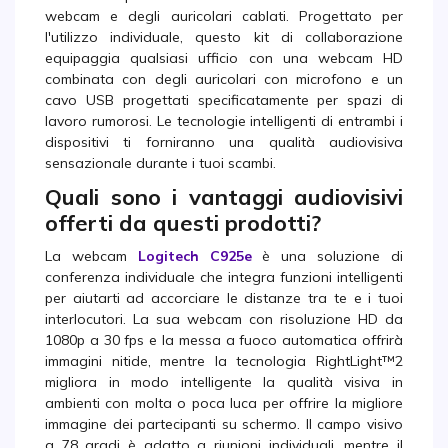
webcam e degli auricolari cablati. Progettato per
l'utilizzo individuale, questo kit di collaborazione
equipaggia qualsiasi ufficio con una webcam HD
combinata con degli auricolari con microfono e un
cavo USB progettati specificatamente per spazi di
lavoro rumorosi. Le tecnologie intelligenti di entrambi i
dispositivi ti forniranno una qualità audiovisiva
sensazionale durante i tuoi scambi.
Quali sono i vantaggi audiovisivi
offerti da questi prodotti?
La webcam
Logitech C925e
è una soluzione di
conferenza individuale che integra funzioni intelligenti
per aiutarti ad accorciare le distanze tra te e i tuoi
interlocutori. La sua webcam con risoluzione HD da
1080p a 30 fps e la messa a fuoco automatica offrirà
immagini nitide, mentre la tecnologia RightLight™2
migliora in modo intelligente la qualità visiva in
ambienti con molta o poca luca per offrire la migliore
immagine dei partecipanti su schermo. Il campo visivo
a 78 gradi è adatto a riunioni individuali, mentre il