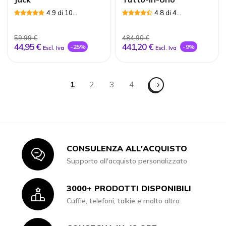
4.9 di 10
4.8 di 4
Recensioni
Recensioni
59,99 €
484,90 €
44,95 €
441,20 €
-25%
-9%
Escl. Iva
Escl. Iva
Pagina
Pagina - Successivo
Attualmente stai leggendo la pagina
1
Pagina
2
Pagina
3
Pagina
4
CONSULENZA ALL'ACQUISTO
Icon
Supporto all'acquisto personalizzato
3000+ PRODOTTI DISPONIBILI
Icon
Cuffie, telefoni, talkie e molto altro