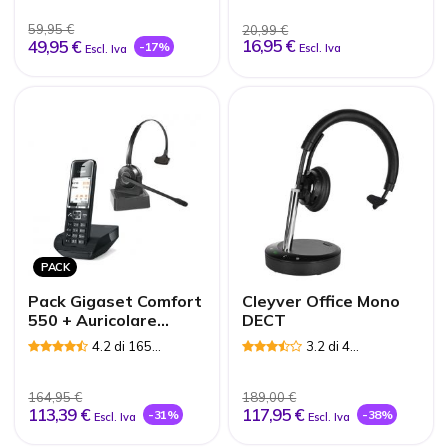
59,95 €
20,99 €
16,95 €
49,95 €
-17%
Escl. Iva
Escl. Iva
PACK
Pack Gigaset Comfort
Cleyver Office Mono
550 + Auricolare
DECT
Cleyver HW10
4.2 di 165
3.2 di 4
Recensioni
Recensioni
164,95 €
189,00 €
113,39 €
117,95 €
-31%
-38%
Escl. Iva
Escl. Iva