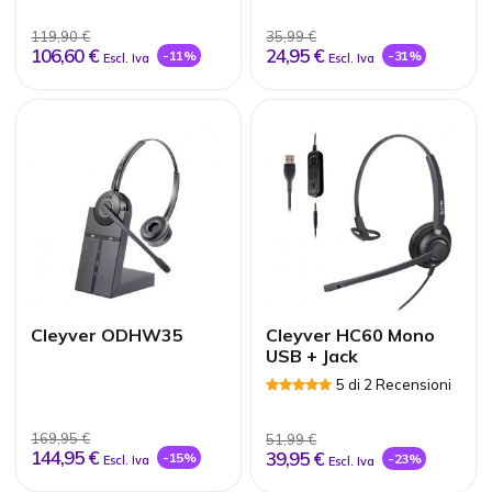
Recensioni
Recensioni
119,90 €
35,99 €
106,60 €
24,95 €
-11%
-31%
Escl. Iva
Escl. Iva
Cleyver ODHW35
Cleyver HC60 Mono
USB + Jack
5 di 2 Recensioni
169,95 €
51,99 €
144,95 €
39,95 €
-15%
-23%
Escl. Iva
Escl. Iva