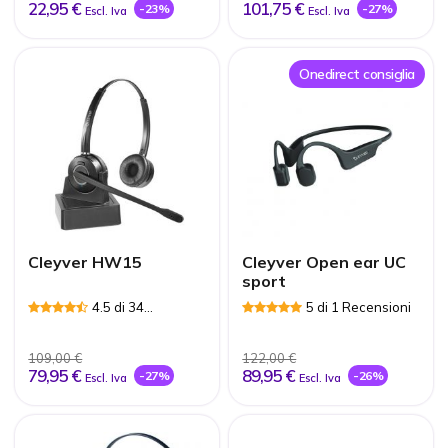
22,95 €
101,75 €
-23%
-27%
Escl. Iva
Escl. Iva
Onedirect consiglia
Cleyver HW15
Cleyver Open ear UC
sport
4.5 di 34
5 di 1 Recensioni
Recensioni
109,00 €
122,00 €
79,95 €
89,95 €
-27%
-26%
Escl. Iva
Escl. Iva