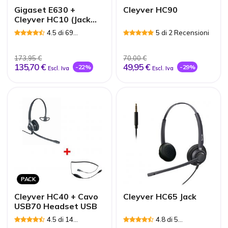
Gigaset E630 +
Cleyver HC90
Cleyver HC10 (Jack
2.5 mm)
4.5 di 69
5 di 2 Recensioni
Recensioni
173,95 €
70,00 €
135,70 €
49,95 €
-22%
-29%
Escl. Iva
Escl. Iva
PACK
Cleyver HC40 + Cavo
Cleyver HC65 Jack
USB70 Headset USB
4.5 di 14
4.8 di 5