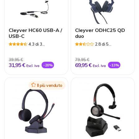
Cleyver HC60 USB-A /
Cleyver ODHC25 QD
USB-C
duo
4.3 di 3
2.8 di 5
Recensioni
Recensioni
39,95 €
79,95 €
31,95 €
69,95 €
-20%
-13%
Escl. Iva
Escl. Iva
Icon
Il più venduto