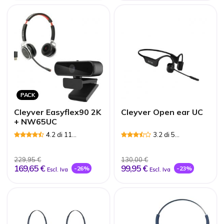
PACK
Cleyver Easyflex90 2K
Cleyver Open ear UC
+ NW65UC
4.2 di 11
3.2 di 5
Recensioni
Recensioni
229,95 €
130,00 €
169,65 €
99,95 €
-26%
-23%
Escl. Iva
Escl. Iva