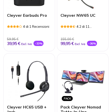
Cleyver Earbuds Pro
Cleyver NW65 UC
4 di 1 Recensioni
4.2 di 11
Recensioni
59,95 €
155,00 €
39,95 €
99,95 €
-33%
-36%
Escl. Iva
Escl. Iva
PACK
Cleyver HC65 USB +
Pack Cleyver Nomad
Jack
Tutto-In-Uno