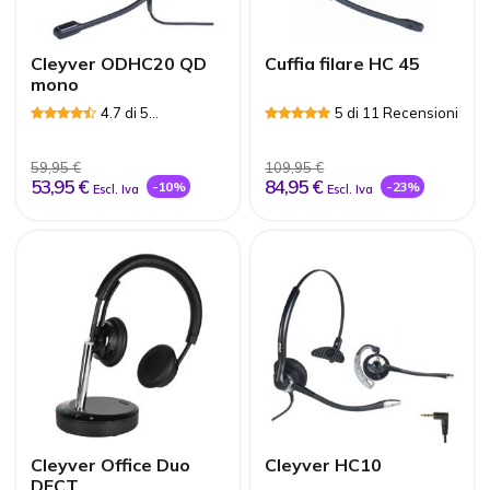
Cleyver ODHC20 QD
Cuffia filare HC 45
mono
4.7 di 5
5 di 11 Recensioni
Recensioni
59,95 €
109,95 €
53,95 €
84,95 €
-10%
-23%
Escl. Iva
Escl. Iva
Cleyver Office Duo
Cleyver HC10
DECT