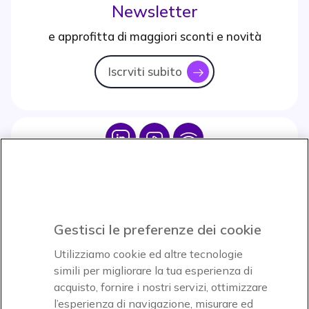
Newsletter
e approfitta di maggiori sconti e novità
Iscrviti subito
icon
Icon
Icon
Icon
Icon
Paga facilmente ed in assoluta sicurezza
Gestisci le preferenze dei cookie
Accettiamo
Utilizziamo cookie ed altre tecnologie
simili per migliorare la tua esperienza di
acquisto, fornire i nostri servizi, ottimizzare
l’esperienza di navigazione, misurare ed