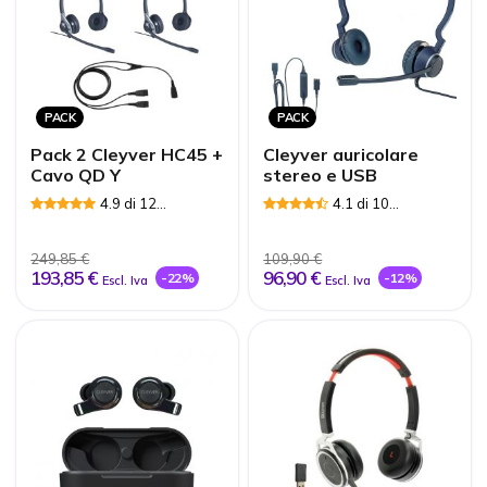
PACK
PACK
Pack 2 Cleyver HC45 +
Cleyver auricolare
Cavo QD Y
stereo e USB
4.9 di 12
4.1 di 10
Recensioni
Recensioni
249,85 €
109,90 €
193,85 €
96,90 €
-22%
-12%
Escl. Iva
Escl. Iva