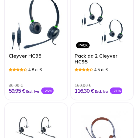
PACK
Cleyver HC95
Pack da 2 Cleyver
HC95
4.8 di 6
4.5 di 6
Recensioni
Recensioni
80,00 €
160,00 €
59,95 €
116,30 €
-25%
-27%
Escl. Iva
Escl. Iva