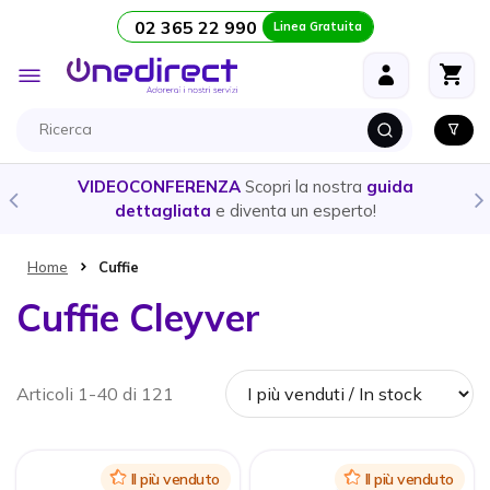
02 365 22 990
Linea Gratuita
Salta al contenuto
Toggle
Nav
opri la nostra
guida
CUFFIE E AURICOLARI
- Ecco la 
nta un esperto!
prodotto
più adatto alle
Home
Cuffie
Cuffie Cleyver
Articoli 1-40 di 121
Icon
Il più venduto
Icon
Il più venduto