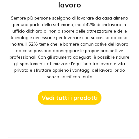
spazio di lavoro
lavoro
Sebbene il numero di persone che lavorano da casa sia
aumentato drasticamente nell'ultimo anno, l'ufficio
Sempre più persone scelgono di lavorare da casa almeno
Da tempo Jabra riconosce che il lavoro non è un luogo
continua a essere un luogo di lavoro vitale, che offre
dove si va, ma qualcosa che si fa. Con una nuova era di
per una parte della settimana, ma il 42% di chi lavora in
possibilità uniche di collaborazione personale,
ufficio dichiara di non disporre delle attrezzature e delle
lavoro ibrido all'orizzonte, questa maggiore flessibilità
socializzazione e sviluppo della cultura di squadra. Il 68%
tecnologie necessarie per lavorare con successo da casa.
porterà benefici non solo ai dipendenti. Il 76% dei
dei lavoratori ha dichiarato che la propria settimana
Inoltre, il 52% teme che le barriere comunicative del lavoro
dipendenti ha dichiarato di preferire lavorare per
lavorativa perfetta includerebbe giorni sia a casa che in
un'azienda che incoraggia uno stile di lavoro misto. Con
da casa possano danneggiare le proprie prospettive
ufficio. Tuttavia, poiché gli uffici possono essere fonte di
professionali. Con gli strumenti adeguati, è possibile ridurre
l'infrastruttura IT corretta, l'ubicazione non è più un
distrazione, è fondamentale garantire che i team siano
ostacolo per attrarre personale di alto livello da tutto il
gli spostamenti, ottimizzare l'equilibrio tra lavoro e vita
ben preparati per il successo, con una combinazione di
privata e sfruttare appieno i vantaggi del lavoro ibrido
mondo.
spazi tranquilli per concentrarsi e sale dotate di sistemi di
senza sacrificare nulla
videoconferenza di alta qualità, in modo da poter
continuare a interagire con persone che si collegano da
Vedi tutti i prodotti
diverse località.
Vedi tutti i prodotti
Vedi tutti i prodotti