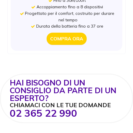
Fino a 30m/100ft
Accoppiamento fino a 8 dispositivi
Accoppiamento fino a 8 dispositivi
Progettato per il comfort, costruito per durare
Cancellazione attiva del rumore (ANC)
Progettato per il comfort, costruito per durare
nel tempo
Chiamate cristalline
Durata della batteria fino a 37 ore
nel tempo
Un nuovo standard di comfort
Durata della batteria fino a 37 ore
Qualità audio incredibile
COMPRA ORA
Durata della batteria fino a 36 ore
COMPRA ORA
COMPRA ORA
HAI BISOGNO DI UN
CONSIGLIO DA PARTE DI UN
ESPERTO?
CHIAMACI CON LE TUE DOMANDE
02 365 22 990