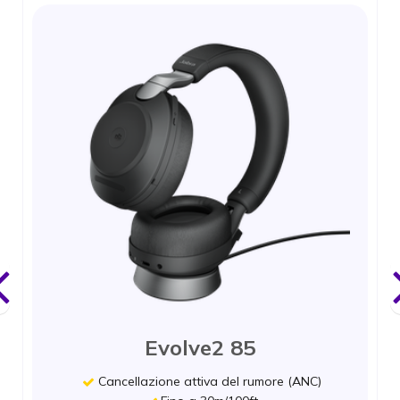
Evolve2 85
Evolve2 85
Cancellazione attiva del rumore (ANC)
Cancellazione attiva del rumore (ANC)
Fino a 30m/100ft
Evolve2 75