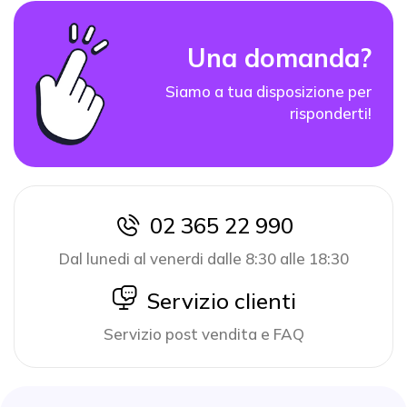
Una domanda?
Siamo a tua disposizione per
risponderti!
02 365 22 990
icon
Dal lunedi al venerdi dalle 8:30 alle 18:30
icon
Servizio clienti
Servizio post vendita e FAQ