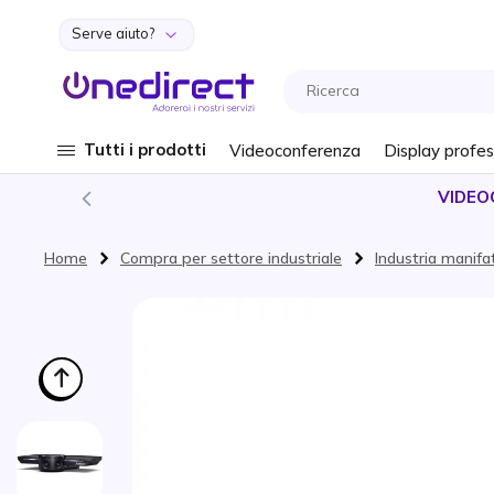
Serve aiuto?
Salta al contenuto
Tutti i prodotti
Videoconferenza
Display profes
VIDEO
Home
Compra per settore industriale
Industria manifa
Vai alla fine della galleria di immagini