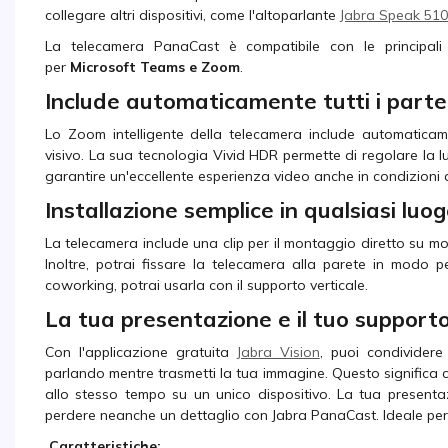
collegare altri dispositivi, come l'altoparlante
Jabra Speak 510
La telecamera PanaCast è compatibile con le principali
per
Microsoft Teams e Zoom
.
Include automaticamente tutti i parte
Lo Zoom intelligente della telecamera include automaticamen
visivo. La sua tecnologia Vivid HDR permette di regolare la lu
garantire un'eccellente esperienza video anche in condizioni d
Installazione semplice in qualsiasi luo
La telecamera include una clip per il montaggio diretto su moni
Inoltre, potrai fissare la telecamera alla parete in modo p
coworking, potrai usarla con il supporto verticale.
La tua presentazione e il tuo support
Con l'applicazione gratuita
Jabra Vision
, puoi condividere
parlando mentre trasmetti la tua immagine. Questo significa che
allo stesso tempo su un unico dispositivo. La tua presenta
perdere neanche un dettaglio con Jabra PanaCast. Ideale per l
Caratteristiche: