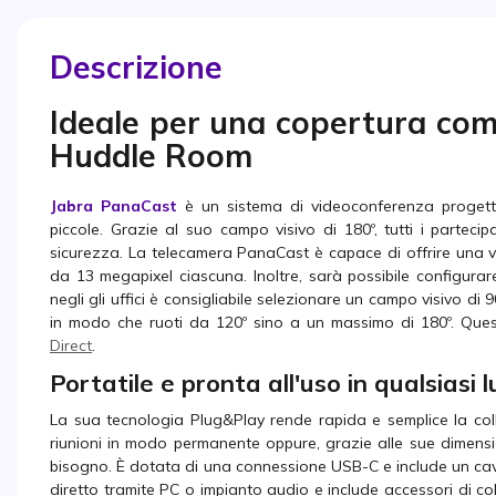
Descrizione
Ideale per una copertura compl
Huddle Room
Jabra PanaCast
è un sistema di videoconferenza progettat
piccole. Grazie al suo campo visivo di 180º, tutti i partec
sicurezza. La telecamera PanaCast è capace di offrire una v
da 13 megapixel ciascuna. Inoltre, sarà possibile configurare
negli gli uffici è consigliabile selezionare un campo visivo di 
in modo che ruoti da 120º sino a un massimo di 180º. Queste
Direct
.
Portatile e pronta all'uso in qualsiasi 
La sua tecnologia Plug&Play rende rapida e semplice la colla
riunioni in modo permanente oppure, grazie alle sue dimensio
bisogno. È dotata di una connessione USB-C e include un cavo
diretto tramite PC o impianto audio e include accessori di c