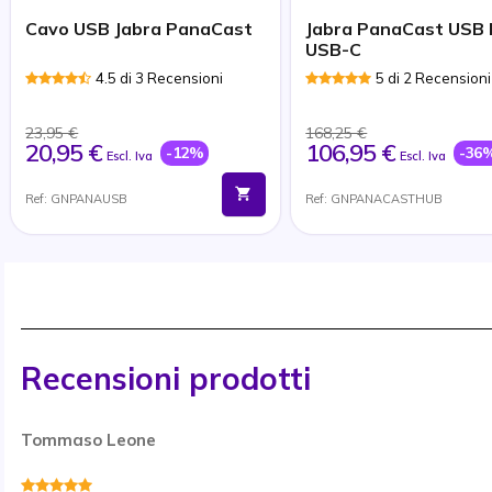
Cavo USB Jabra PanaCast
Jabra PanaCast USB
USB-C
4.5 di 3 Recensioni
5 di 2 Recensioni
23,95 €
168,25 €
20,95 €
106,95 €
-12%
-36
Escl. Iva
Escl. Iva
Ref: GNPANAUSB
Ref: GNPANACASTHUB
Recensioni prodotti
Tommaso Leone