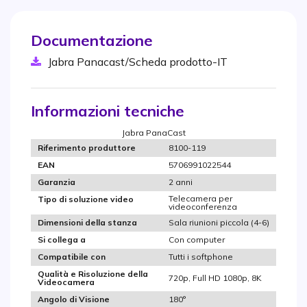
Documentazione
Jabra Panacast/Scheda prodotto-IT
Informazioni tecniche
Jabra PanaCast
8100-119
Riferimento produttore
5706991022544
EAN
2 anni
Garanzia
Telecamera per
Tipo di soluzione video
videoconferenza
Sala riunioni piccola (4-6)
Dimensioni della stanza
Con computer
Si collega a
Tutti i softphone
Compatibile con
Qualità e Risoluzione della
720p, Full HD 1080p, 8K
Videocamera
180°
Angolo di Visione