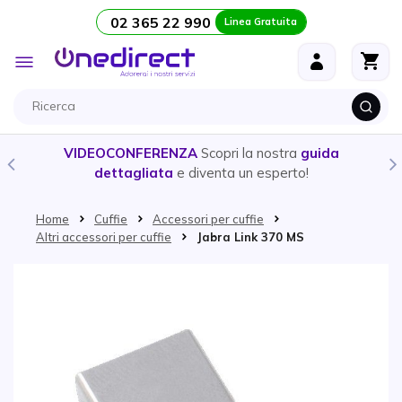
02 365 22 990
Linea Gratuita
Salta al contenuto
Toggle
Nav
VIDEOCONFERENZA
Scopri la nostra
guida
dettagliata
e diventa un esperto!
Home
Cuffie
Accessori per cuffie
Altri accessori per cuffie
Jabra Link 370 MS
Vai alla fine della galleria di immagini