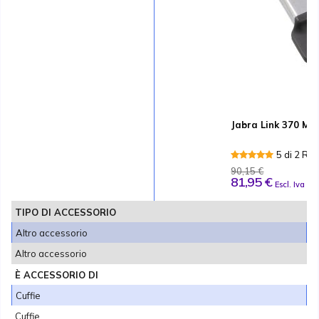
Jabra Link 370 MS
5 di 2 Re
90,15 €
81,95 €
Escl. Iva
TIPO DI ACCESSORIO
Altro accessorio
Altro accessorio
È ACCESSORIO DI
Cuffie
Cuffie