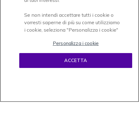
ai tuoi interessi.
Se non intendi accettare tutti i cookie o
vorresti saperne di più su come utilizziamo
i cookie, seleziona "Personalizza i cookie"
Onedirect, azienda del gruppo INCEPT
Personalizza i cookie
ACCETTA
Condizioni d'uso
Condizioni di vendita
Disclaimer
contenuti
Informativa sulla privacy
Cookies
Onedirect, 58 avenue de Rivesaltes BP 4 Zone industrielle La Mirande 66240