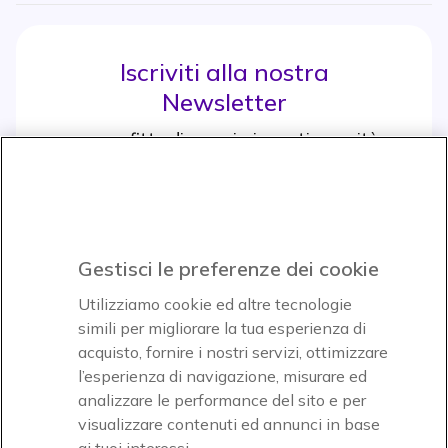
Iscriviti alla nostra
Newsletter
e approfitta di maggiori sconti e novità
Iscrviti subito
icon
Gestisci le preferenze dei cookie
Icon
Icon
Icon
Utilizziamo cookie ed altre tecnologie
simili per migliorare la tua esperienza di
acquisto, fornire i nostri servizi, ottimizzare
Icon
Paga facilmente ed in assoluta sicurezza
l’esperienza di navigazione, misurare ed
analizzare le performance del sito e per
Accettiamo
visualizzare contenuti ed annunci in base