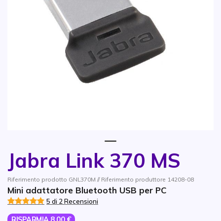
1
Jabra Link 370 MS
Vai all'inizio della galleria di immagini
Riferimento prodotto GNL370M // Riferimento produttore 14208-08
Mini adattatore Bluetooth USB per PC
5 di 2 Recensioni
RISPARMIA 8,00 €