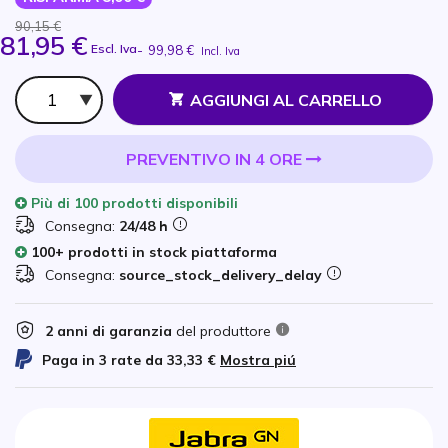
90,15 €
81,95 €
Escl. Iva
-
99,98 €
Incl. Iva
Qtà
AGGIUNGI AL CARRELLO
PREVENTIVO IN 4 ORE
Più di
100 prodotti
disponibili
Consegna:
24/48 h
100+ prodotti in stock piattaforma
Consegna:
source_stock_delivery_delay
2 anni di garanzia
del produttore
Paga in 3 rate da
33,33 €
Mostra piú