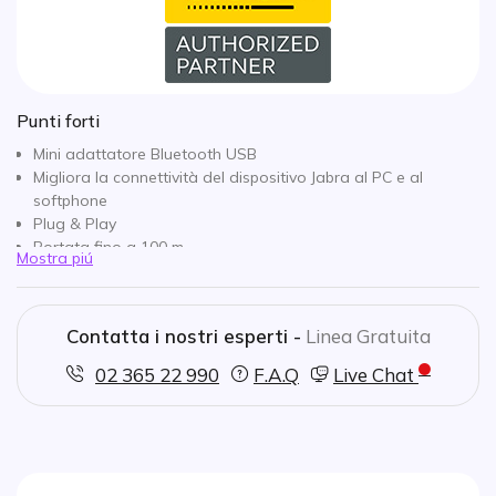
Punti forti
Mini adattatore Bluetooth USB
Migliora la connettività del dispositivo Jabra al PC e al
softphone
Plug & Play
Portata fino a 100 m
Mostra piú
Accessorio esclusivo Jabra
Ottimizzato per Skype for Business
Compatibile con Evolve 65 e 75, Speak and Speak 510+ e
Contatta i nostri esperti -
Linea Gratuita
Stealth
02 365 22 990
F.A.Q
Live Chat