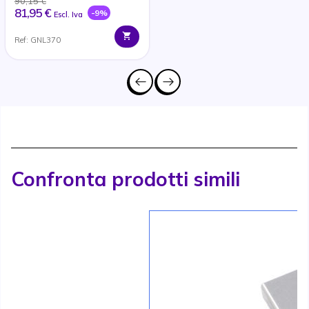
90,15 €
81,95 €
-9%
Escl. Iva
Ref: GNL370
Confronta prodotti simili