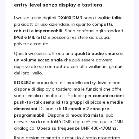
entry-level senza display e tastiera
I walkie talkie digitali
DX400 DMR
sono i walkie talkie
più adatti all'uso aziendale, in quanto
compatti,
robusti e impermeabili
. Sono conformi agli standard
IP68 e MIL-STD
e possono resistere ad acqua,
polvere e cadute.
Questi walkieurs offrono una
qualità audio chiara e
un volume eccezionale
che può essere davvero
apprezzato se confrontato con altri walkieurs gratuiti
del loro livello.
Il
DX482
in particolare è il modello
entry-level
e non
dispone di display o tastiera, ma le funzioni che offre
sono semplici e molto utili. È ideale per
comunicazioni
push-to-talk semplici tra gruppi di piccole e medie
dimensioni
. Dispone di
16 canali e 2 zone pre-
programmabili
. Dispone di
modalità mista:
può
ricevere sia la modalità DMR digitale* che quella DMR
analogica.
Opera su frequenze UHF 400-470Mhz.
Il suo design compatto e robusto è stato progettato