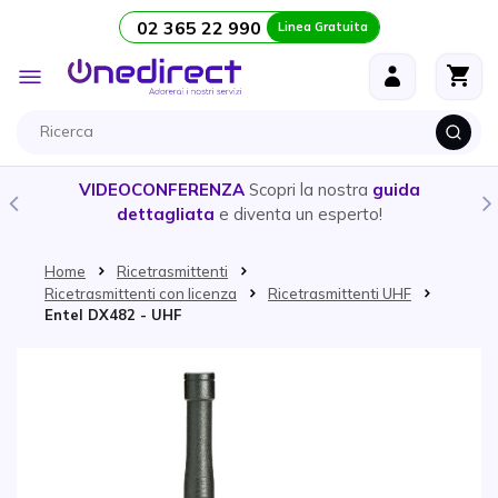
02 365 22 990
Linea Gratuita
Salta al contenuto
Toggle
Nav
VIDEOCONFERENZA
Scopri la nostra
guida
dettagliata
e diventa un esperto!
Home
Ricetrasmittenti
Ricetrasmittenti con licenza
Ricetrasmittenti UHF
Entel DX482 - UHF
Vai alla fine della galleria di immagini