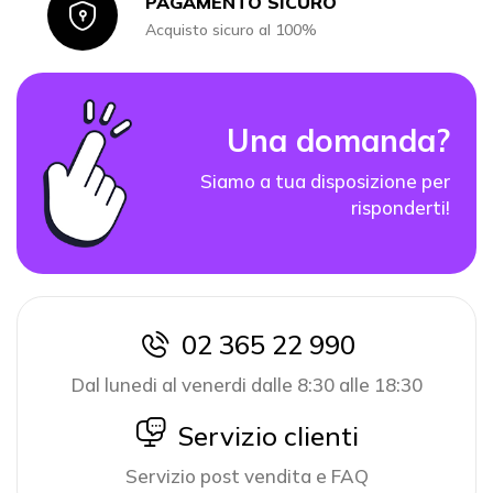
PAGAMENTO SICURO
Icon
Acquisto sicuro al 100%
Una domanda?
Siamo a tua disposizione per
risponderti!
02 365 22 990
icon
Dal lunedi al venerdi dalle 8:30 alle 18:30
icon
Servizio clienti
Servizio post vendita e FAQ