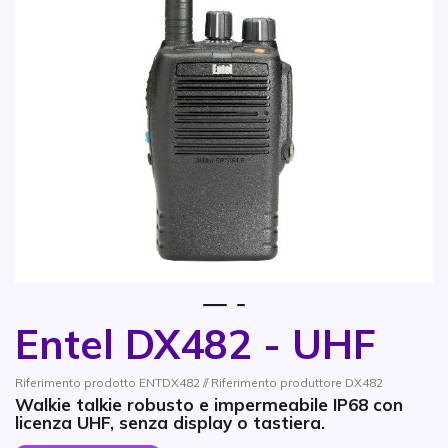
1
2
Entel DX482 - UHF
Vai all'inizio della galleria di immagini
Riferimento prodotto ENTDX482 // Riferimento produttore DX482
Walkie talkie robusto e impermeabile IP68 con
licenza UHF, senza display o tastiera.