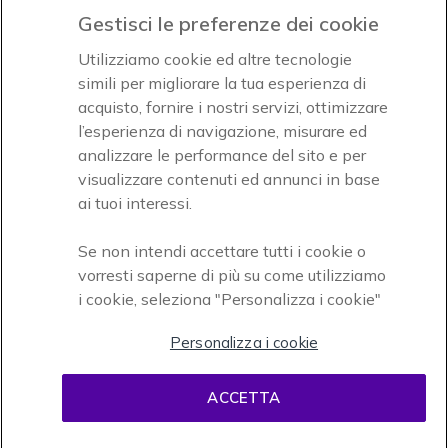
Gestisci le preferenze dei cookie
Icon
Icon
Icon
Utilizziamo cookie ed altre tecnologie
simili per migliorare la tua esperienza di
acquisto, fornire i nostri servizi, ottimizzare
Icon
Paga facilmente ed in assoluta sicurezza
l’esperienza di navigazione, misurare ed
analizzare le performance del sito e per
Accettiamo
visualizzare contenuti ed annunci in base
ai tuoi interessi.
Se non intendi accettare tutti i cookie o
vorresti saperne di più su come utilizziamo
i cookie, seleziona "Personalizza i cookie"
Onedirect, azienda del gruppo INCEPT
Personalizza i cookie
ACCETTA