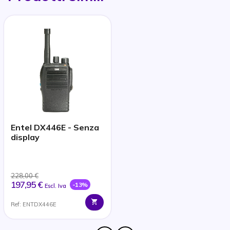
Entel DX446E - Senza
display
228,00 €
197,95 €
-13%
Escl. Iva
Ref: ENTDX446E