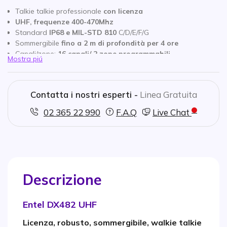
Talkie talkie professionale
con licenza
UHF, frequenze 400-470Mhz
Standard
IP68 e MIL-STD 810
C/D/E/F/G
Sommergibile
fino a 2 m di profondità per 4 ore
Canali/zone:
16 canali/ 2 zone programmabili
Mostra piú
Potenza di uscita: 5W
Modalità mista:
Può ricevere modalità DMR digitale e
analogica
Contatta i nostri esperti -
Linea Gratuita
Chiamate individuali, di gruppo e id chiamante
02 365 22 990
F.A.Q
Live Chat
Descrizione
Entel DX482 UHF
Licenza, robusto, sommergibile, walkie talkie