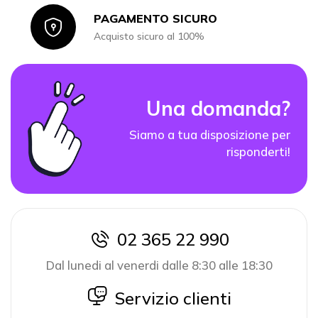
PAGAMENTO SICURO
Icon
Acquisto sicuro al 100%
Una domanda?
Siamo a tua disposizione per
risponderti!
02 365 22 990
icon
Dal lunedi al venerdi dalle 8:30 alle 18:30
icon
Servizio clienti