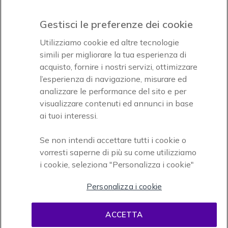
Gestisci le preferenze dei cookie
Icon
Icon
Icon
Utilizziamo cookie ed altre tecnologie
simili per migliorare la tua esperienza di
acquisto, fornire i nostri servizi, ottimizzare
Icon
Paga facilmente ed in assoluta sicurezza
l’esperienza di navigazione, misurare ed
analizzare le performance del sito e per
Accettiamo
visualizzare contenuti ed annunci in base
ai tuoi interessi.
Se non intendi accettare tutti i cookie o
vorresti saperne di più su come utilizziamo
i cookie, seleziona "Personalizza i cookie"
Onedirect, azienda del gruppo INCEPT
Personalizza i cookie
ACCETTA