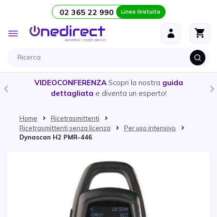
02 365 22 990
Linea Gratuita
Salta al contenuto
Toggle
Nav
VIDEOCONFERENZA
Scopri la nostra
guida
dettagliata
e diventa un esperto!
Home
Ricetrasmittenti
Ricetrasmittenti senza licenza
Per uso intensivo
Dynascan H2 PMR-446
Vai alla fine della galleria di immagini