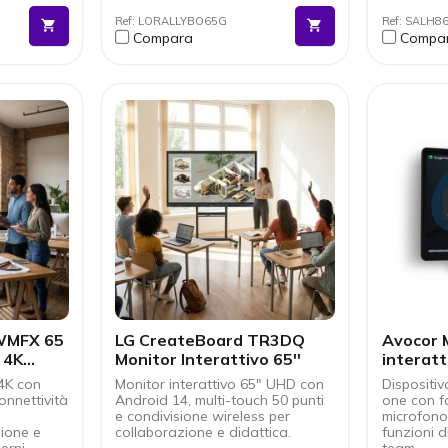
eless!
e accurata della voce.
Support
Ref: LORALLYBO65G
Ref: SALH
M e tutte
Tecnologia IA: regolazioni
funzio
Compara
Compa
automatiche per un'esperienza
Design
orto
migliore.
ideale 
e e
Funziona con Microsoft
profess
Teams, Zoom e Google Meet.
Esperie
Design ecologico: materiali
immersi
riciclati e imballaggio
sostenibile.
Secondo display supportato,
fino a UHD 4K60 (3840 x 2160)
 WMFX 65
LG CreateBoard TR3DQ
Avocor M
 4K
Monitor Interattivo 65''
interatt
 4K con
Monitor interattivo 65" UHD con
Dispositiv
onnettività
Android 14, multi-touch 50 punti
one con f
e condivisione wireless per
microfono 
ione e
collaborazione e didattica.
funzioni d