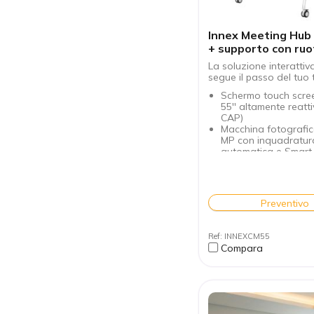
Innex Meeting Hub 
+ supporto con ruo
La soluzione interattiv
segue il passo del tuo
Schermo touch scre
55'' altamente reatti
CAP)
Macchina fotografic
MP con inquadratur
automatica e Smart 
8 microfoni integrat
riduzione del rumor
Stilo sensibile con
integrata
Preventivo
Sistema di videoco
wireless BYOM
Condivisione dello 
Ref: INNEXCM55
multipiattaforma (Air
Compara
Miracast, ecc.)
Mobilità totale grazi
stand su ruote
Windows Ink e Micr
Office compatibili