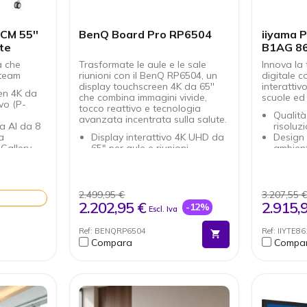
CM 55''
BenQ Board Pro RP6504
iiyama 
te
B1AG 86
a che
Trasformate le aule e le sale
Innova la
 team
riunioni con il BenQ RP6504, un
digitale c
display touchscreen 4K da 65''
interattiv
en 4K da
che combina immagini vivide,
scuole ed 
vo (P-
tocco reattivo e tecnologia
Qualità
avanzata incentrata sulla salute.
a AI da 8
risoluz
a
Display interattivo 4K UHD da
Design
Gallery
65" per aule e riunioni
ambienti
i con
Fino a 40 punti di contatto per
Touch s
e
l'interazione collaborativa
un'inter
 gomma
Vetro temperato antiriflesso e
Connett
resistente ai germi
Wi-Fi i
2.499,95 €
3.207,55 
nferenza
Tecnologia a bassa luce blu e
Potente
2.202,95 €
2.915,
-12%
Escl. Iva
senza sfarfallio per il comfort
incorpo
schermo
degli occhi
Ref: BENQRP6504
Ref: IIYTE
Play,
Sensore di qualità dell'aria
Compara
Compa
integrato per un ambiente più
e allo
sano
osoft