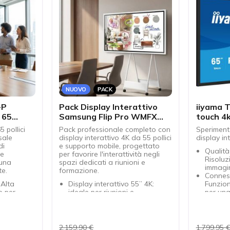
NUOVO
PACK
-P
Pack Display Interattivo
iiyama 
 65
Samsung Flip Pro WMFX
touch 4
55'' + Supporto con Ruote
5 pollici
Pack professionale completo con
Speriment
sale
display interattivo 4K da 55 pollici
display in
di
e supporto mobile, progettato
Qualità
 e
per favorire l'interattività negli
Risoluz
 una
spazi dedicati a riunioni e
immagin
te.
formazione.
Connes
 Alta
Display interattivo 55” 4K:
Funzion
e per
ideale per riunioni e
per una
mazione
formazione
senza fi
: Più
Tecnologia touch avanzata:
Touch s
agire
scrittura fluida e precisa multi-
Esperie
te
utente
grazie 
2.159,90 €
1.799,95 