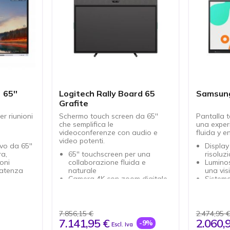
 65''
Logitech Rally Board 65
Samsung
Grafite
r riunioni
Schermo touch screen da 65''
Pantalla t
che semplifica le
una exper
videoconferenze con audio e
fluida y e
video potenti.
vo da 65''
Display
ra,
65'' touchscreen per una
risoluz
oni
collaborazione fluida e
Luminos
latenza
naturale
una visi
Camera 4K con zoom digitale
Sistema
HD 4X
facilita
crofoni a
Altoparlanti stereo di alta
Connett
qualità
condivi
Microfoni a formazione di
Facile 
7.856,15 €
2.474,95 
gente
fascio: Microfoni a formazione
standar
7.141,95 €
2.060,
-9%
Escl. Iva
schermo a
di fascio di luce: ripresa chiara
mm