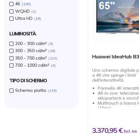
4K
149
WQHD
1
Ultra HD
18
LUMINOSITÀ
200 - 300 cd/m²
9
300 - 350 cd/m²
18
Huawei IdeaHub B3
350 - 700 cd/m²
123
700 - 1000 cd/m²
4
Uno schermo digitale pe
a 4K che spinge i limiti
dell'interattività.
TIPO DI SCHERMO
Pannello 4K interatti
Schermo piatto
129
All-in-one: telecame
altoparlanti e microf
Multitouch a bassa 
(16ms)
Camera 4K
4 altoparlanti+ 6 mi
180°
Taglio automatico e
3.370,95 €
Escl. Iva
tracciamento intelli
Condivisione dello 