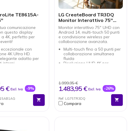
ProLite TE8615A-
LG CreateBoard TR3DQ
''
Monitor Interattivo 75''
UHD
 tua comunicazione
Monitor interattivo 75" UHD con
on questo display
Android 14, multi-touch 50 punti
o a 4K, perfetto per
e condivisione wireless per
eventi!
collaborazione avanzata.
 eccezionale con
Multi-touch fino a 50 punti per
ione 4K Ultra HD.
collaborazione simultanea
 elegante adatto per
fluida
 interni.
Risoluzione UHD 4K per
creen intuitivo per
contenuti nitidi e professionali
azione facilitata.
Android 14 con Google EDLA
ività versatile grazie al
e accesso al Play Store
ntegrato.
Condivisione wireless fino a 9
€
1.999,95 €
 audio con altoparlanti
dispositivi
95 €
1.483,95 €
-9%
-26%
Escl. Iva
Escl. Iva
rati da 40 W.
contemporaneamente
Audio potente integrato con
8615AB1AG
Ref: LG75TR3DQ
speaker frontali e subwoofer
ra
Compara
USB-C multifunzione per dati,
video e ricarica fino a 65W