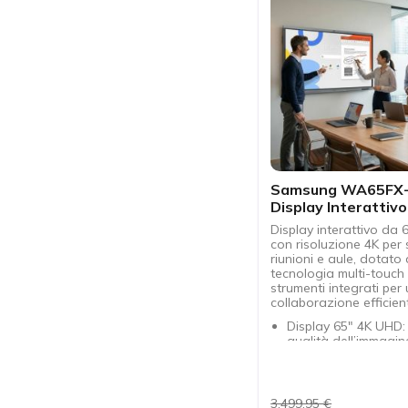
Samsung WA65FX
Display Interattivo
pollici 4K
Display interattivo da 6
con risoluzione 4K per 
riunioni e aule, dotato 
tecnologia multi-touch
strumenti integrati per
collaborazione efficien
Display 65" 4K UHD:
qualità dell’immagin
presentazioni e for
Funzione Multi-Touch
utenti possono inter
contemporaneamen
3.499,95 €