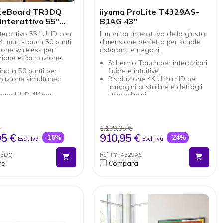
ateBoard TR3DQ
iiyama ProLite T4329AS-
Interattivo 55''
B1AG 43''
nterattivo 55" UHD con
Il monitor interattivo della giusta
, multi-touch 50 punti
dimensione perfetto per scuole,
ione wireless per
ristoranti e negozi.
zione e formazione.
Schermo Touch per interazioni
ino a 50 punti per
fluide e intuitive.
razione simultanea
Risoluzione 4K Ultra HD per
immagini cristalline e dettagli
zione UHD 4K per
straordinari.
i nitide e dettagliate
Design Elegante che si integra
d 14 con Google EDLA
perfettamente in ogni
 a Play Store e app
ambiente.
sione wireless fino a 9
Connettività Wi-Fi per una
€
1.199,95 €
ivi
facile integrazione con altri
95 €
910,95 €
-16%
-24%
Escl. Iva
Escl. Iva
poraneamente
dispositivi.
ntegrato potente con
Funzionamento 24/7 per
R3DQ
Ref: IIYT4329AS
 frontali e subwoofer
utilizzi intensivi senza
ra
Compara
ultifunzione per dati,
interruzioni.
 ricarica fino a 65W