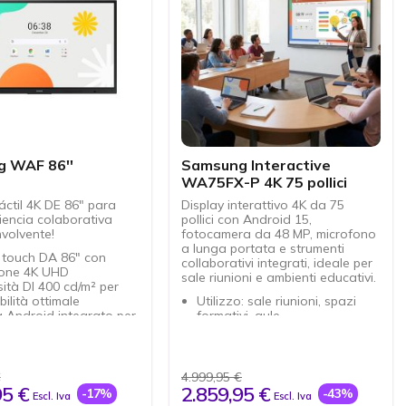
 WAF 86''
Samsung Interactive
WA75FX-P 4K 75 pollici
áctil 4K DE 86" para
Display interattivo 4K da 75
iencia colaborativa
pollici con Android 15,
nvolvente!
fotocamera da 48 MP, microfono
a lunga portata e strumenti
 touch DA 86" con
collaborativi integrati, ideale per
ione 4K UHD
sale riunioni e ambienti educativi.
ità DI 400 cd/m² per
bilità ottimale
Utilizzo: sale riunioni, spazi
 Android integrato per
formativi, aule
re la gestione
Display touch 75" 4K con 50
ività Wi-Fi 5 per una
punti di contatto simultanei
sione senza problemi
Android 15 con Google EDLA:
installazione con
accesso nativo alle app
€
4.999,95 €
d vesa DI 800 x 400
Google
95 €
2.859,95 €
-17%
-43%
Escl. Iva
Escl. Iva
Fotocamera integrata da 48