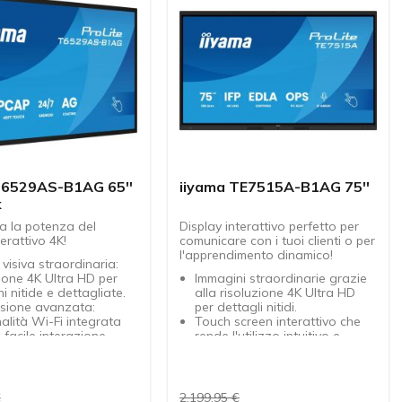
T6529AS-B1AG 65''
iiyama TE7515A-B1AG 75''
k
a la potenza del
Display interattivo perfetto per
terattivo 4K!
comunicare con i tuoi clienti o per
l'apprendimento dinamico!
 visiva straordinaria:
ione 4K Ultra HD per
Immagini straordinarie grazie
i nitide e dettagliate.
alla risoluzione 4K Ultra HD
sione avanzata:
per dettagli nitidi.
alità Wi-Fi integrata
Touch screen interattivo che
 facile interazione
rende l'utilizzo intuitivo e
li.
coinvolgente.
creen reattivo:
Collegamento Wi-Fi per una
nza utente fluida
connettività senza problemi e
al touch screen multi-
facile accesso a internet.
€
2.199,95 €