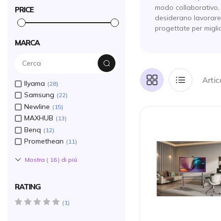
modo collaborativo,
PRICE
desiderano lavorare 
progettate per migli
MARCA
Artic
Griglia
Lista
IIyama
28
Samsung
22
Newline
15
MAXHUB
13
Benq
12
Promethean
11
Mostra (
16
) di piú
RATING
5 star(s)
1