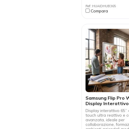
scelta: cablata o wir
Ref: HUAIDHUB365
Compatibile con BYO
Compara
le piattaforme visio
WindowsOPS, supp
opzionale con rotell
telecomando
Samsung Flip Pro
Display Interattivo
Touch
Display interattivo 65”
touch ultra reattivo e c
avanzata, ideale per
collaborazione, formaz