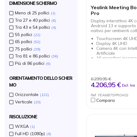
DIMENSIONE SCHERMO
Yealink Meeting Bo
Pro
Meno di 25 pollici
1
Tra 27 e 40 pollici
6
Display interattivo 4K 
Android 13 e support
Tra 43 e 54 pollici
4
nativo per ambienti coll
55 pollici
22
Touchscreen 4K UHD
65 pollici
52
Display 4K UHD
Camera 4K con Intel
75 pollici
39
Artificiale
Tra 81 e 86 pollici
36
16 microfoni incorpor
array
Più di 86 pollici
6
Altoparlanti stereo c
Integrazione nativa
Microsoft Teams
ORIENTAMENTO DELLO SCHER
6.299,95 €
Lavagna digitale e
4.206,95 €
MO
Escl. Iva
condivisione di file
Doppio sistema oper
Orizzontale
122
Ref: YEAMB75PROA02
Android 13 + slot O
Compara
Verticale
Condivisione wirele
20
WPP
RISOLUZIONE
WXGA
1
Full HD (1080p)
9