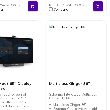
a 12 ore di
MP per videoconferenze
86WAFWLGCXEN
Ref: SALH75WAFPLGCXEN
namento continuo
senza dispositivi esterni
ra
Compara
 moderno ed elegante,
8 microfoni a lunga portata
per ambienti
fino a 10 m con captazione a
ionali
180°
nza interattiva
Audio potente con doppio
va e collaborativa
altoparlante da 20 W +
woofer
Connettività completa HDMI,
USB-C, WiFi 6, Bluetooth e
OPS
eet 65'' Display
Multiclass Ginger 86"
ivo
o touchscreen all-in-
Schermo Interattivo Multiclass
otocamera ePTZ,
Ginger da 86"
di alta qualità e
Multiclass Ginger 86"
i collaborazione in
Sistema Operativo Android