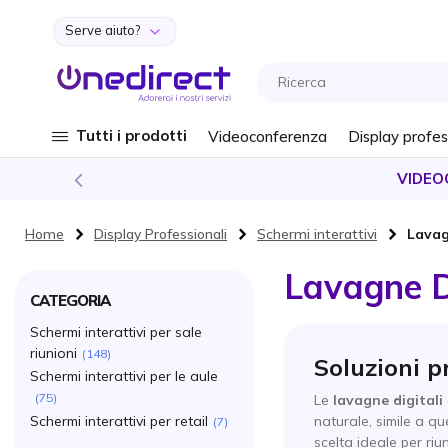
Serve aiuto?
Salta al contenuto
Tutti i prodotti
Videoconferenza
Display profes
VIDEO
Home
Display Professionali
Schermi interattivi
Lavag
Lavagne Di
CATEGORIA
Schermi interattivi per sale
riunioni
148
Soluzioni p
Schermi interattivi per le aule
75
Le
lavagne digitali
Schermi interattivi per retail
naturale, simile a q
7
scelta ideale per ri