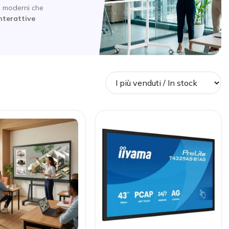
m moderni che
nterattive