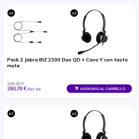
x1
x2
Pack 2 Jabra BIZ 2300 Duo QD + Cavo Y con tasto
mute
325,25 €
260,78 €
AGGIUNGI AL CARRELLO
Escl. Iva
x1
x1