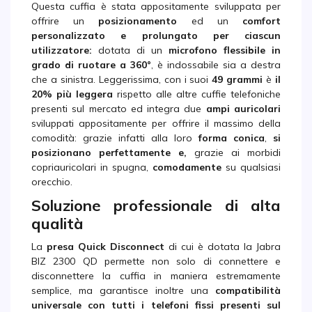
Questa cuffia è stata appositamente sviluppata per
offrire un
posizionamento
ed un
comfort
personalizzato e prolungato
per ciascun
utilizzatore:
dotata di un
microfono flessibile in
grado di ruotare a 360°
, è indossabile sia a destra
che a sinistra. Leggerissima, con i suoi
49 grammi
è
il
20% più leggera
rispetto alle altre cuffie telefoniche
presenti sul mercato ed integra due
ampi auricolari
sviluppati appositamente per offrire il massimo della
comodità: grazie infatti alla loro
forma conica
,
si
posizionano perfettamente e,
grazie ai morbidi
copriauricolari in spugna,
comodamente
su qualsiasi
orecchio.
Soluzione professionale di alta
qualità
La
presa Quick Disconnect
di cui è dotata la Jabra
BIZ 2300 QD permette non solo di connettere e
disconnettere la cuffia in maniera estremamente
semplice, ma garantisce inoltre una
compatibilità
universale con tutti i telefoni fissi presenti sul