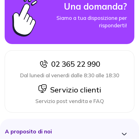
Una domanda?
Siamo a tua disposizione per
risponderti!
02 365 22 990
icon
Dal lunedi al venerdi dalle 8:30 alle 18:30
icon
Servizio clienti
Servizio post vendita e FAQ
A proposito di noi