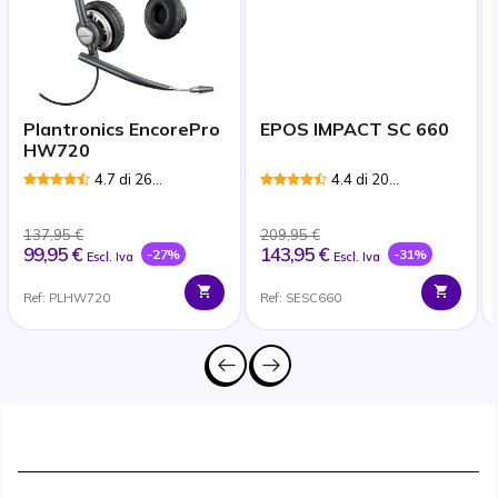
Plantronics EncorePro
EPOS IMPACT SC 660
HW720
4.7 di 26
4.4 di 20
Recensioni
Recensioni
137,95 €
209,95 €
99,95 €
143,95 €
-27%
-31%
Escl. Iva
Escl. Iva
Ref: PLHW720
Ref: SESC660