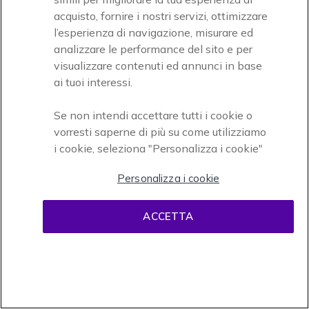
Icon
Paga facilmente ed in assoluta sicurezza
acquisto, fornire i nostri servizi, ottimizzare
l’esperienza di navigazione, misurare ed
Accettiamo
analizzare le performance del sito e per
visualizzare contenuti ed annunci in base
ai tuoi interessi.
Se non intendi accettare tutti i cookie o
vorresti saperne di più su come utilizziamo
i cookie, seleziona "Personalizza i cookie"
Onedirect, azienda del gruppo INCEPT
Personalizza i cookie
ACCETTA
Condizioni d'uso
Condizioni di vendita
Disclaimer