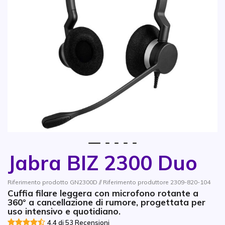
1
2
3
4
5
Jabra BIZ 2300 Duo
Vai all'inizio della galleria di immagini
Riferimento prodotto GN2300D // Riferimento produttore 2309-820-104
Cuffia filare leggera con microfono rotante a
360° a cancellazione di rumore, progettata per
uso intensivo e quotidiano.
4.4 di 53 Recensioni