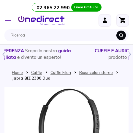
02 365 22 990
Linea Gratuita
Salta al contenuto
Toggle
Nav
CUFFIE E AURICOLARI
- Ecco la guida per scegliere il
prodotto
più adatto alle tue esigenze
Home
Cuffie
Cuffie Filari
Biauricolari stereo
Jabra BIZ 2300 Duo
Vai alla fine della galleria di immagini