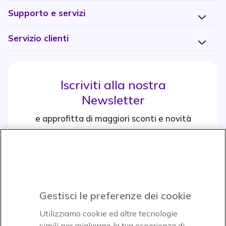
Supporto e servizi
Servizio clienti
Iscriviti alla nostra
Newsletter
e approfitta di maggiori sconti e novità
Iscrviti subito
icon
Icon
Icon
Icon
Gestisci le preferenze dei cookie
Utilizziamo cookie ed altre tecnologie
simili per migliorare la tua esperienza di