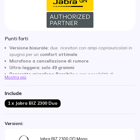
Punti forti
Versione biaurale:
due ricevitori con ampi copriauricolari in
spugna per un
comfort ottimale
Microfono a cancellazione di rumore
Ultra-leggera: solo 49
grammi
Braccetto microfono flessibile
e con possibilità di
Mostra piú
rotazione a 360°
Include
1 x Jabra BIZ 2300 Duo
Versioni:
Jabra BIZ 2300 QD Mono