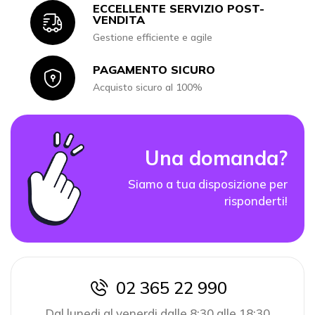
ECCELLENTE SERVIZIO POST-
Icon
VENDITA
Gestione efficiente e agile
PAGAMENTO SICURO
Icon
Acquisto sicuro al 100%
Una domanda?
Siamo a tua disposizione per
risponderti!
02 365 22 990
icon
Dal lunedi al venerdi dalle 8:30 alle 18:30