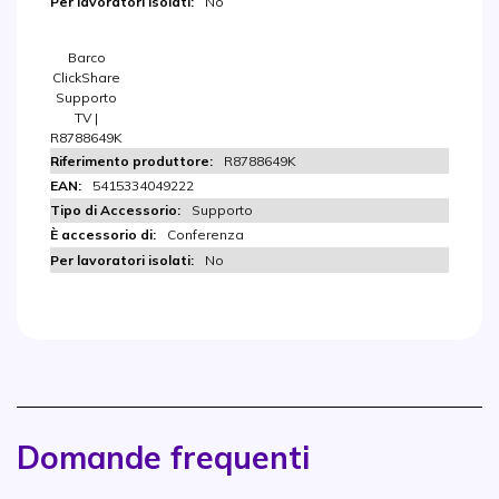
No
Barco
ClickShare
Supporto
TV |
R8788649K
R8788649K
5415334049222
Supporto
Conferenza
No
Domande frequenti