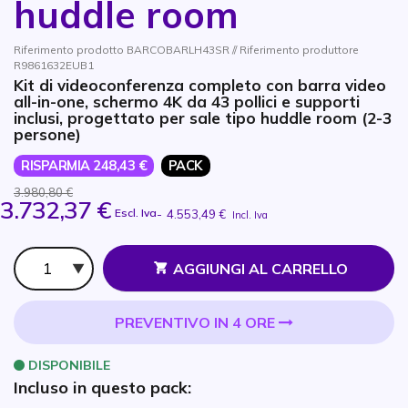
huddle room
Riferimento prodotto BARCOBARLH43SR // Riferimento produttore
R9861632EUB1
Kit di videoconferenza completo con barra video
all-in-one, schermo 4K da 43 pollici e supporti
inclusi, progettato per sale tipo huddle room (2-3
persone)
RISPARMIA 248,43 €
PACK
3.980,80 €
3.732,37 €
Escl. Iva
-
4.553,49 €
Incl. Iva
Qtà
AGGIUNGI AL CARRELLO
PREVENTIVO IN 4 ORE
DISPONIBILE
Incluso in questo pack: