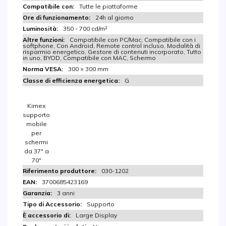
Tutte le piattaforme
24h al giorno
350 - 700 cd/m²
Compatibile con PC/Mac, Compatibile con i
softphone, Con Android, Remote control incluso, Modalità di
risparmio energetico, Gestore di contenuti incorporato, Tutto
in uno, BYOD, Compatibile con MAC, Schermo
300 × 300 mm
G
Kimex
supporto
mobile
per
schermi
da 37″ a
70″
030-1202
3700685423169
3 anni
Supporto
Large Display