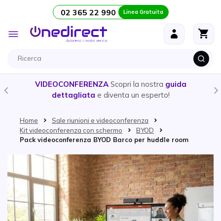
02 365 22 990
Linea Gratuita
Salta al contenuto
Toggle
Nav
VIDEOCONFERENZA
Scopri la nostra
guida
dettagliata
e diventa un esperto!
Home
Sale riunioni e videoconferenza
Kit videoconferenza con schermo
BYOD
Pack videoconferenza BYOD Barco per huddle room
Vai alla fine della galleria di immagini