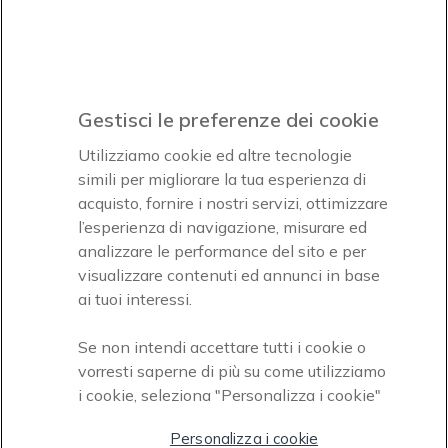
Iscrviti subito
icon
Gestisci le preferenze dei cookie
Icon
Icon
Icon
Utilizziamo cookie ed altre tecnologie
simili per migliorare la tua esperienza di
acquisto, fornire i nostri servizi, ottimizzare
Icon
Paga facilmente ed in assoluta sicurezza
l’esperienza di navigazione, misurare ed
analizzare le performance del sito e per
Accettiamo
visualizzare contenuti ed annunci in base
ai tuoi interessi.
Se non intendi accettare tutti i cookie o
vorresti saperne di più su come utilizziamo
i cookie, seleziona "Personalizza i cookie"
Onedirect, azienda del gruppo INCEPT
Personalizza i cookie