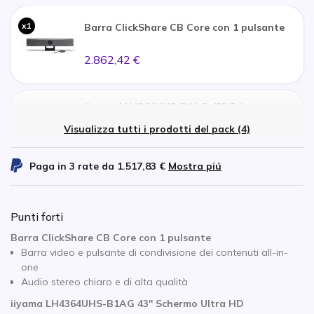
x1
Barra ClickShare CB Core con 1 pulsante
2.862,42 €
iiyama LH4364UHS-B1AG 43'' Schermo
Ultra HD
Visualizza tutti i prodotti del pack (4)
x1
501,44 €
Paga in 3 rate da
1.517,83 €
Mostra piú
Kimex supporto mobile per schermi da 37″
a 70″
x1
Punti forti
242,45 €
Barra ClickShare CB Core con 1 pulsante
Barra video e pulsante di condivisione dei contenuti all-in-
one
Barco ClickShare Supporto TV |
R8788649K
Audio stereo chiaro e di alta qualità
x1
126,05 €
iiyama LH4364UHS-B1AG 43'' Schermo Ultra HD