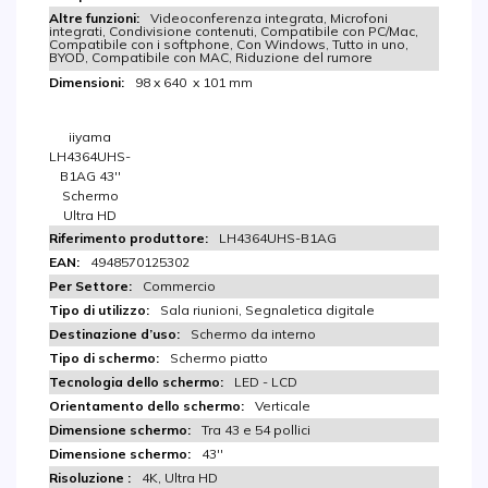
Videoconferenza integrata, Microfoni
integrati, Condivisione contenuti, Compatibile con PC/Mac,
Compatibile con i softphone, Con Windows, Tutto in uno,
BYOD, Compatibile con MAC, Riduzione del rumore
98 x 640 x 101 mm
iiyama
LH4364UHS-
B1AG 43''
Schermo
Ultra HD
LH4364UHS-B1AG
4948570125302
Commercio
Sala riunioni, Segnaletica digitale
Schermo da interno
Schermo piatto
LED - LCD
Verticale
Tra 43 e 54 pollici
43''
4K, Ultra HD