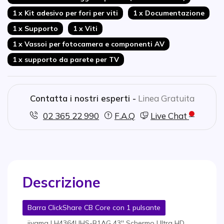
1 x Kit adesivo per fori per viti
1 x Documentazione
1 x Supporto
1 x Viti
1 x Vassoi per fotocamera e componenti AV
1 x supporto da parete per TV
Contatta i nostri esperti -
Linea Gratuita
02 365 22 990
F.A.Q
Live Chat
Descrizione
Barra ClickShare CB Core con 1 pulsante
iiyama LH4364UHS-B1AG 43'' Schermo Ultra HD