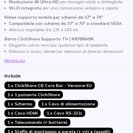
Risoluzione 4K Ultra HD
per immagini nitide e dettagliate.
Wi-Fi integrato
per una connessione semplice e rapida.
Kimex supporto mobile per schermi da 37″ a 70″
Compatibile
con schermi da 37" a 70" e standard VESA.
Altezza regolabile tra 125 e 160 cm.
Barco ClickShare Supporto TV | R8788649K
Elegante colore nero per qualsiasi tipo di ambiente
Robusto e sicuro, ideale per televisori di diverse dimensioni
Mostra piú
Include
1 x ClickShare CB Core Bar - Versione EU
1 x 1 pulsante ClichShare
1 x Schermo
1 x Cavo di alimentazione
1 x Cavo HDMI
1 x Cavo RS-232c
1 x Telecomando (+ batterie)
1 x Staffa di montaggio a parete (+ viti e tasselli)