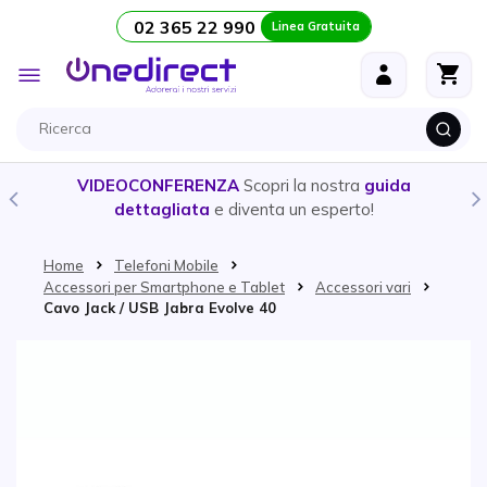
02 365 22 990
Linea Gratuita
Salta al contenuto
Toggle
Nav
VIDEOCONFERENZA
Scopri la nostra
guida
dettagliata
e diventa un esperto!
Home
Telefoni Mobile
Accessori per Smartphone e Tablet
Accessori vari
Cavo Jack / USB Jabra Evolve 40
Vai alla fine della galleria di immagini