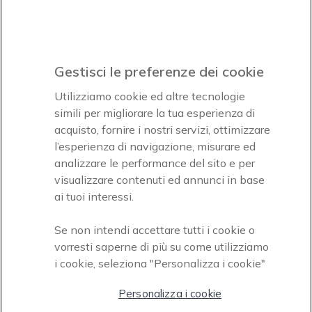
Icon
Paga facilmente ed in assoluta sicurezza
Gestisci le preferenze dei cookie
Accettiamo
Utilizziamo cookie ed altre tecnologie
simili per migliorare la tua esperienza di
acquisto, fornire i nostri servizi, ottimizzare
l’esperienza di navigazione, misurare ed
analizzare le performance del sito e per
Onedirect, azienda del gruppo INCEPT
visualizzare contenuti ed annunci in base
ai tuoi interessi.
Se non intendi accettare tutti i cookie o
vorresti saperne di più su come utilizziamo
i cookie, seleziona "Personalizza i cookie"
Personalizza i cookie