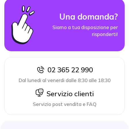
Una domanda?
Siamo a tua disposizione per
risponderti!
02 365 22 990
icon
Dal lunedi al venerdi dalle 8:30 alle 18:30
icon
Servizio clienti
Servizio post vendita e FAQ