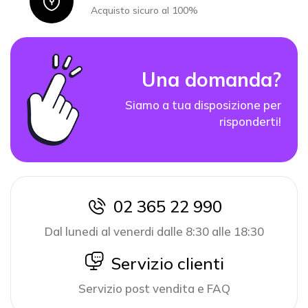
Icon
Acquisto sicuro al 100%
Una domanda?
Siamo a tua disposizione per
risponderti!
02 365 22 990
icon
Dal lunedi al venerdi dalle 8:30 alle 18:30
icon
Servizio clienti
Servizio post vendita e FAQ