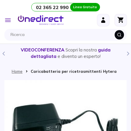
02 365 22 990
Linea Gratuita
Salta al contenuto
Toggle
Nav
VIDEOCONFERENZA
Scopri la nostra
guida
dettagliata
e diventa un esperto!
Home
Caricabatteria per ricetrasmittenti Hytera
Vai alla fine della galleria di immagini