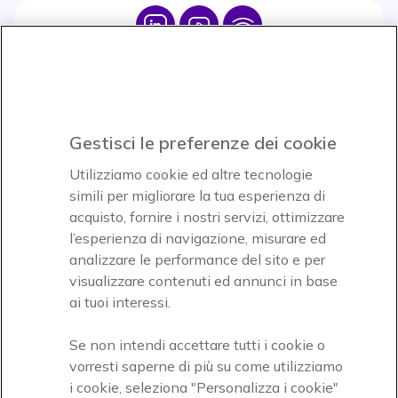
Icon
Icon
Icon
Icon
Paga facilmente ed in assoluta sicurezza
Gestisci le preferenze dei cookie
Accettiamo
Utilizziamo cookie ed altre tecnologie
simili per migliorare la tua esperienza di
acquisto, fornire i nostri servizi, ottimizzare
l’esperienza di navigazione, misurare ed
analizzare le performance del sito e per
visualizzare contenuti ed annunci in base
Onedirect, azienda del gruppo INCEPT
ai tuoi interessi.
Se non intendi accettare tutti i cookie o
vorresti saperne di più su come utilizziamo
i cookie, seleziona "Personalizza i cookie"