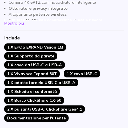
Camera
4K
ePTZ
con inquadratura intelligente
Otturatore privacy integrato
Altoparlante
potente wireless
6
micros
MEMS
con
soppressione di
eco
e
rumore
Mostra piú
Scalabile tramite
microfoni di espansione
Completo supporto
BYOD
Include
2 pulsanti ClickShare USB-C Gen 4.1
Dispositivi mobili collegabili via
WiFi
1 X EPOS EXPAND Vision 1M
Conferenza multidispositivo con la semplice pressione di un
1 X Supporto da parete
pulsante
Compatibile con tutti i softphone
1 X cavo da USB-C a USB-A
1 X Vivavoce Expand 80T
1 X cavo USB-C
1 X adattatore da USB-C a USB-A
1 X Scheda di conformità
1 X Barco ClickShare CX-50
2 X pulsanti USB-C ClickShare Gen4.1
Documentazione per l'utente