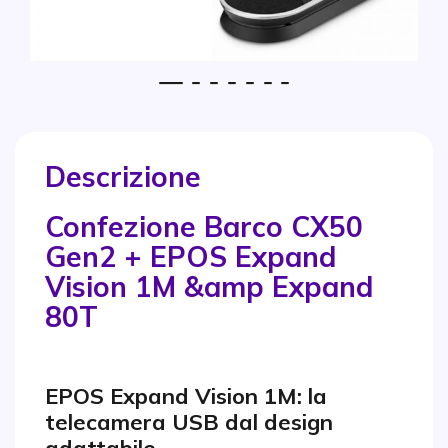
1
2
3
4
5
6
7
Vai all'inizio della galleria di immagini
Descrizione
Confezione Barco CX50
Gen2 + EPOS Expand
Vision 1M &amp Expand
80T
EPOS Expand Vision 1M: la
telecamera USB dal design