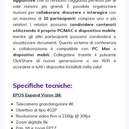
aggiuntive
, che lo rendono l'aggiunta perfetta per le
sale riunioni più grandi. È possibile organizzare
riunioni per
collaborare
,
discutere
e
interagire
con
un massimo di
10 partecipanti
, compresi uno o più
relatori. I relatori possono
condividere contenuti
utilizzando il proprio PC/MAC o dispositivo mobile
,
mentre gli altri partecipanti possono condividere e
visualizzare documenti. Questo sistema di conferenza
e collaborazione è compatibile con
PC
,
Mac
e
dispositivi mobili
. Collegatevi tramite il pulsante
ClickShare di nuova generazione o via WiFi e
accedete a tutti i dispositivi installati nella sala!
Specifiche tecniche:
EPOS Expand Vision 1M:
Telecamera grandangolare 4K
Obiettivo di tipo 4G2P
Risoluzione video fino a 2160p @ 30fps
Zoom digitale 8x
Pan, tilt e zoom EPTZ