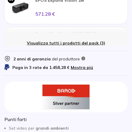
EPOS Expand Vision 1M
571,28 €
Barco ClickShare CX-50 GEN2
x1
Visualizza tutti i prodotti del pack (3)
2.618,95 €
2 anni di garanzia
del produttore
EPOS - Expand 80 T
Paga in 3 rate da
1.458,28 €
Mostra piú
x1
395,71 €
1.5-2.5
W
Punti forti
Set video per
grandi ambienti