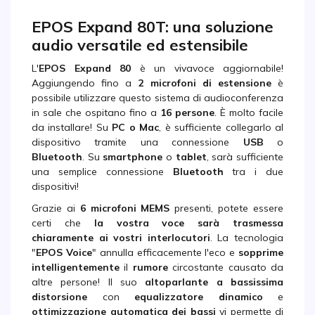
EPOS Expand 80T: una soluzione
audio versatile ed estensibile
L'
EPOS
Expand 80
è un vivavoce aggiornabile!
Aggiungendo fino a
2 microfoni di estensione
è
possibile utilizzare questo sistema di audioconferenza
in sale che ospitano fino a
16 persone
. È molto facile
da installare! Su
PC o Mac
, è sufficiente collegarlo al
dispositivo tramite una connessione
USB
o
Bluetooth
. Su
smartphone
o
tablet
, sarà sufficiente
una semplice connessione
Bluetooth
tra i due
dispositivi!
Grazie ai
6 microfoni MEMS
presenti, potete essere
certi che
la vostra voce sarà trasmessa
chiaramente ai vostri interlocutori
. La tecnologia
"
EPOS Voice
" annulla efficacemente l'eco e
sopprime
intelligentemente
il
rumore
circostante causato da
altre persone! Il suo
altoparlante a bassissima
distorsione
con
equalizzatore dinamico
e
ottimizzazione automatica dei bassi
vi permette di