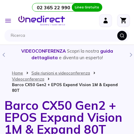
02 365 22 990
Linea Gratuita
Salta al contenuto
Toggle
Nav
VIDEOCONFERENZA
Scopri la nostra
guida
dettagliata
e diventa un esperto!
Home
Sale riunioni e videoconferenza
Videoconferenza
Barco CX50 Gen2 + EPOS Expand Vision 1M & Expand
80T
Barco CX50 Gen2 +
EPOS Expand Vision
1M & Expand 80T