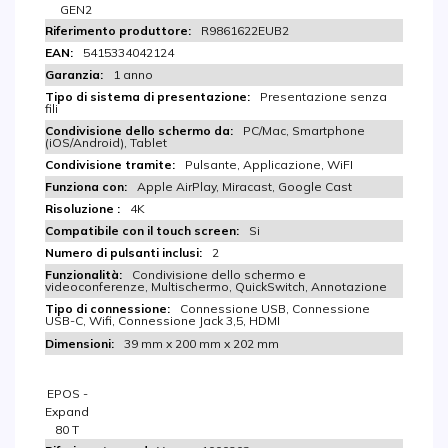
GEN2
R9861622EUB2
5415334042124
1 anno
Presentazione senza
fili
PC/Mac, Smartphone
(iOS/Android), Tablet
Pulsante, Applicazione, WiFI
Apple AirPlay, Miracast, Google Cast
4K
Si
2
Condivisione dello schermo e
videoconferenze, Multischermo, QuickSwitch, Annotazione
Connessione USB, Connessione
USB-C, Wifi, Connessione Jack 3,5, HDMI
39 mm x 200 mm x 202 mm
EPOS -
Expand
80 T