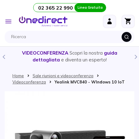
02 365 22 990
Linea Gratuita
Salta al contenuto
Toggle
Nav
VIDEOCONFERENZA
Scopri la nostra
guida
dettagliata
e diventa un esperto!
Home
Sale riunioni e videoconferenza
Videoconferenza
Yealink MVC840 - WIndows 10 IoT
Vai alla fine della galleria di immagini