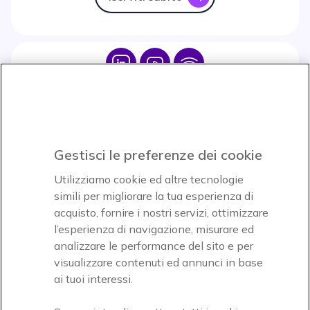
Icon
Icon
Icon
Icon
Paga facilmente ed in assoluta sicurezza
Gestisci le preferenze dei cookie
Accettiamo
Utilizziamo cookie ed altre tecnologie
simili per migliorare la tua esperienza di
acquisto, fornire i nostri servizi, ottimizzare
l’esperienza di navigazione, misurare ed
analizzare le performance del sito e per
visualizzare contenuti ed annunci in base
Onedirect, azienda del gruppo INCEPT
ai tuoi interessi.