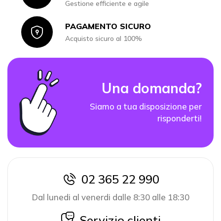
Gestione efficiente e agile
PAGAMENTO SICURO
Icon
Acquisto sicuro al 100%
Una domanda?
Siamo a tua disposizione per
risponderti!
02 365 22 990
icon
Dal lunedi al venerdi dalle 8:30 alle 18:30
icon
Servizio clienti