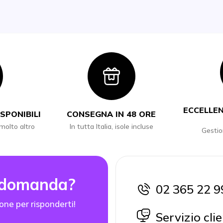
con
Icon
ECCELLEN
SPONIBILI
CONSEGNA IN 48 ORE
 molto altro
In tutta Italia, isole incluse
Gestio
 domanda?
02 365 22 9
icon
one per risponderti!
icon
Servizio clie