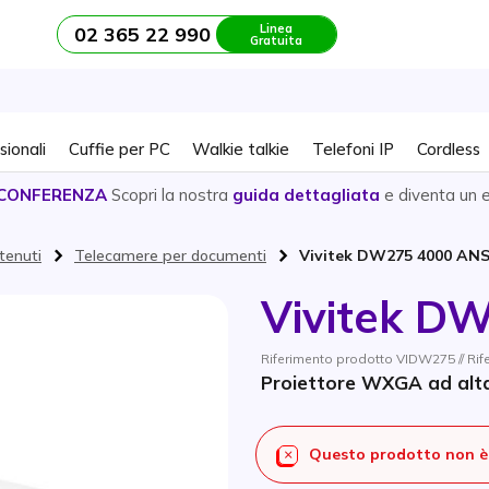
Linea
02 365 22 990
Gratuita
sionali
Cuffie per PC
Walkie talkie
Telefoni IP
Cordless
CONFERENZA
Scopri la nostra
guida dettagliata
e diventa un 
tenuti
Telecamere per documenti
Vivitek DW275 4000 AN
Vivitek D
Riferimento prodotto VIDW275 // Ri
Proiettore WXGA ad alta 
Questo prodotto non è 