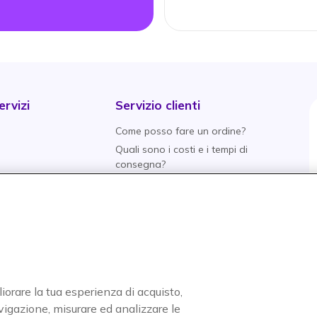
rvizi
Servizio clienti
Come posso fare un ordine?
Quali sono i costi e i tempi di
consegna?
Qual è la politica di
aranzia
restituzione?
tive
Quali metodi di pagamento
posso utilizzare?
entivo
Come posso rintracciare un
i
ordine?
liorare la tua esperienza di acquisto,
nti
navigazione, misurare ed analizzare le
o