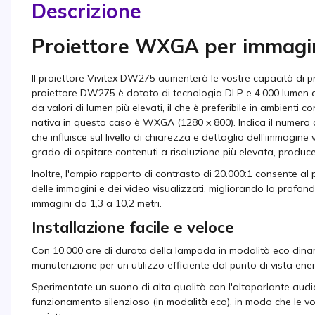
Descrizione
Proiettore WXGA per immagini
Il proiettore Vivitex DW275 aumenterà le vostre capacità di pro
proiettore DW275 è dotato di tecnologia DLP e 4.000 lumen di
da valori di lumen più elevati, il che è preferibile in ambienti 
nativa in questo caso è WXGA (1280 x 800). Indica il numero di
che influisce sul livello di chiarezza e dettaglio dell'immagine
grado di ospitare contenuti a risoluzione più elevata, produce
Inoltre, l'ampio rapporto di contrasto di 20.000:1 consente al 
delle immagini e dei video visualizzati, migliorando la profond
immagini da 1,3 a 10,2 metri.
Installazione facile e veloce
Con 10.000 ore di durata della lampada in modalità eco dinami
manutenzione per un utilizzo efficiente dal punto di vista ene
Sperimentate un suono di alta qualità con l'altoparlante aud
funzionamento silenzioso (in modalità eco), in modo che le v