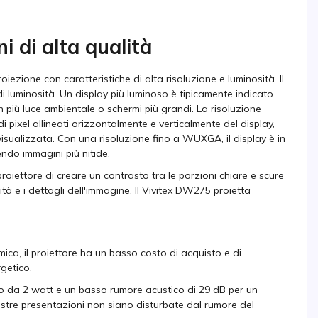
 di alta qualità
iezione con caratteristiche di alta risoluzione e luminosità. Il
 luminosità. Un display più luminoso è tipicamente indicato
con più luce ambientale o schermi più grandi. La risoluzione
 pixel allineati orizzontalmente e verticalmente del display,
 visualizzata. Con una risoluzione fino a WUXGA, il display è in
ndo immagini più nitide.
proiettore di creare un contrasto tra le porzioni chiare e scure
ità e i dettagli dell'immagine. Il Vivitex DW275 proietta
ca, il proiettore ha un basso costo di acquisto e di
rgetico.
io da 2 watt e un basso rumore acustico di 29 dB per un
ostre presentazioni non siano disturbate dal rumore del