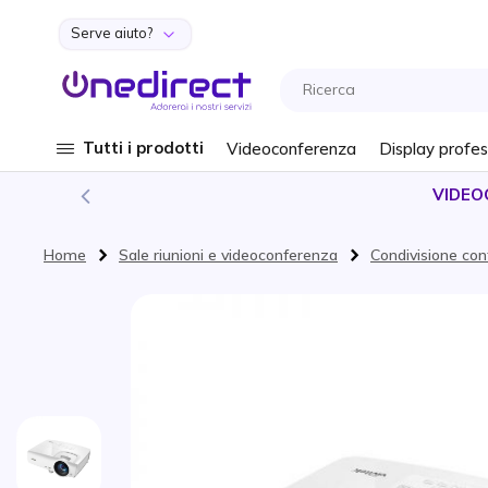
Serve aiuto?
Salta al contenuto
Tutti i prodotti
Videoconferenza
Display profes
VIDEO
Home
Sale riunioni e videoconferenza
Condivisione con
Vai alla fine della galleria di immagini