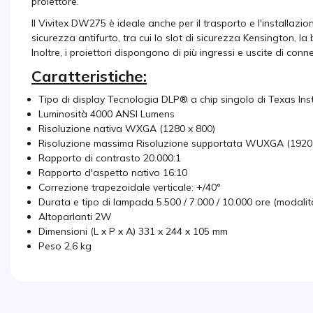
proiettore.
Il Vivitex DW275 è ideale anche per il trasporto e l'installazio
sicurezza antifurto, tra cui lo slot di sicurezza Kensington, la
Inoltre, i proiettori dispongono di più ingressi e uscite di conne
Caratteristiche:
Tipo di display Tecnologia DLP® a chip singolo di Texas In
Luminosità 4000 ANSI Lumens
Risoluzione nativa WXGA (1280 x 800)
Risoluzione massima Risoluzione supportata WUXGA (192
Rapporto di contrasto 20.000:1
Rapporto d'aspetto nativo 16:10
Correzione trapezoidale verticale: +/40°
Durata e tipo di lampada 5.500 / 7.000 / 10.000 ore (modali
Altoparlanti 2W
Dimensioni (L x P x A) 331 x 244 x 105 mm
Peso 2,6 kg