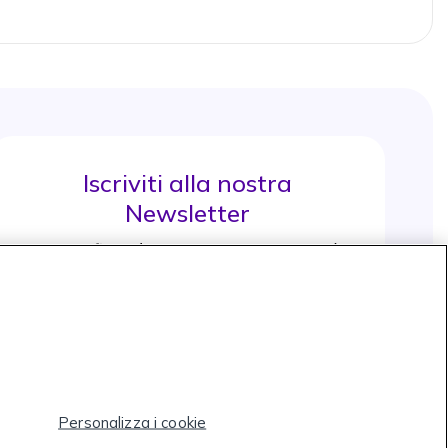
Iscriviti alla nostra
Newsletter
e approfitta di maggiori sconti e novità
Iscrviti subito
icon
Icon
Icon
Icon
Personalizza i cookie