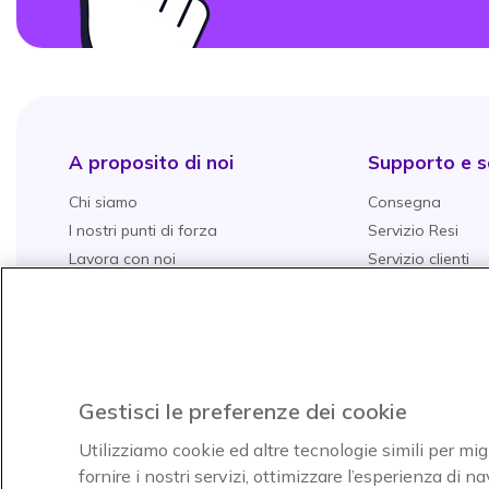
A proposito di noi
Supporto e se
Chi siamo
Consegna
I nostri punti di forza
Servizio Resi
Lavora con noi
Servizio clienti
Servizio grandi aziende
Gestione della G
Tutti i nostri servizi
Garanzie Aggiun
Onedirect
Il nostro catalogo
Richiesta di prev
Il nostro Blog
Spedizione e res
Promessa di match price
Gestisci le preferenze dei cookie
Pagamenti
Utilizziamo cookie ed altre tecnologie simili per mig
Domande Freque
fornire i nostri servizi, ottimizzare l’esperienza di 
Guide all'acquist