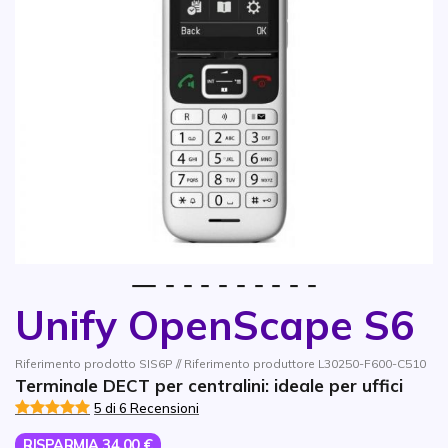
1
2
3
4
5
6
7
8
9
10
Unify OpenScape S6
Vai all'inizio della galleria di immagini
Riferimento prodotto SIS6P // Riferimento produttore L30250-F600-C510
Terminale DECT per centralini: ideale per uffici
5 di 6 Recensioni
RISPARMIA 34,00 €