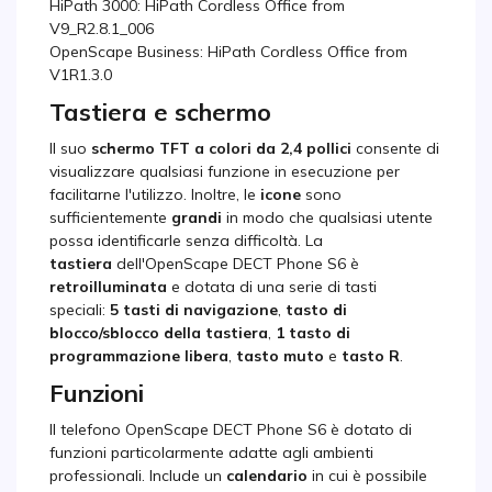
HiPath 3000: HiPath Cordless Office from
V9_R2.8.1_006
OpenScape Business: HiPath Cordless Office from
V1R1.3.0
Tastiera e schermo
Il suo
schermo TFT a colori da 2,4 pollici
consente di
visualizzare qualsiasi funzione in esecuzione per
facilitarne l'utilizzo. Inoltre, le
icone
sono
sufficientemente
grandi
in modo che qualsiasi utente
possa identificarle senza difficoltà. La
tastiera
dell'OpenScape DECT Phone S6 è
retroilluminata
e dotata di una serie di tasti
speciali:
5 tasti di navigazione
,
tasto di
blocco/sblocco della tastiera
,
1 tasto di
programmazione libera
,
tasto muto
e
tasto R
.
Funzioni
Il telefono OpenScape DECT Phone S6 è dotato di
funzioni particolarmente adatte agli ambienti
professionali. Include un
calendario
in cui è possibile