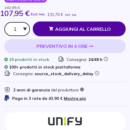
141,95 €
107,95 €
Escl. Iva
-
131,70 €
Incl. Iva
Qtà
AGGIUNGI AL CARRELLO
PREVENTIVO IN 4 ORE
19 prodotti
in stock
Consegna:
24/48 h
100+ prodotti in stock piattaforma
Consegna:
source_stock_delivery_delay
2 anni di garanzia
del produttore
Paga in 3 rate da
43,90 €
Mostra piú