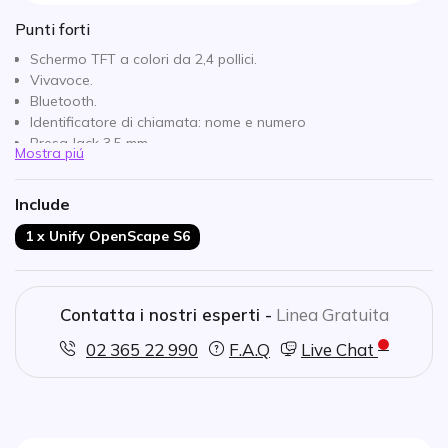
Punti forti
Schermo TFT a colori da 2,4 pollici.
Vivavoce.
Bluetooth.
Identificatore di chiamata: nome e numero
Presa Jack 3,5 mm.
Mostra piú
Bluetooth
Tasto R
Include
Blocco tasti.
Rubrica telefonica fino a 500 voci
1 x Unify OpenScape S6
Migrazione di sistema compatibile solo con la versione 9 o
superiore
Contatta i nostri esperti -
Linea Gratuita
02 365 22 990
F.A.Q
Live Chat