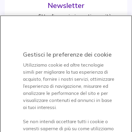
Newsletter
e approfitta di maggiori sconti e novità
Iscrviti subito
icon
Gestisci le preferenze dei cookie
Icon
Icon
Icon
Utilizziamo cookie ed altre tecnologie
simili per migliorare la tua esperienza di
acquisto, fornire i nostri servizi, ottimizzare
Icon
Paga facilmente ed in assoluta sicurezza
l’esperienza di navigazione, misurare ed
analizzare le performance del sito e per
Accettiamo
visualizzare contenuti ed annunci in base
ai tuoi interessi.
Se non intendi accettare tutti i cookie o
vorresti saperne di più su come utilizziamo