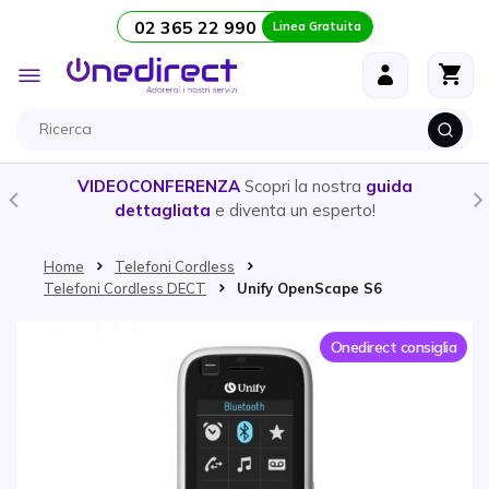
02 365 22 990
Linea Gratuita
Salta al contenuto
Toggle
Nav
VIDEOCONFERENZA
Scopri la nostra
guida
dettagliata
e diventa un esperto!
Home
Telefoni Cordless
Telefoni Cordless DECT
Unify OpenScape S6
Vai alla fine della galleria di immagini
Onedirect consiglia