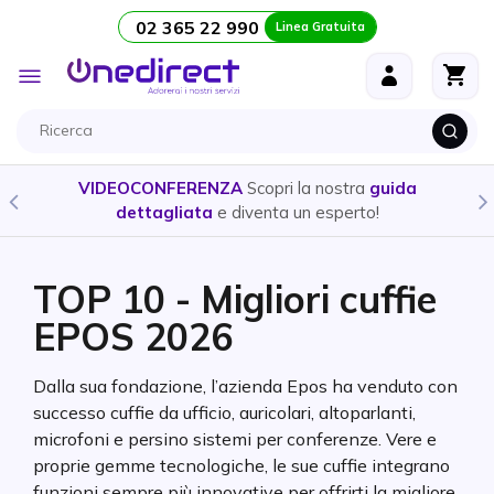
02 365 22 990
Linea Gratuita
Salta al contenuto
Toggle
Nav
CUFFIE E AURICOLARI
- Ecco la guida per scegliere il
prodotto
più adatto alle tue esigenze
TOP 10 - Migliori cuffie
EPOS 2026
Dalla sua fondazione, l’azienda Epos ha venduto con
successo cuffie da ufficio, auricolari, altoparlanti,
microfoni e persino sistemi per conferenze. Vere e
proprie gemme tecnologiche, le sue cuffie integrano
funzioni sempre più innovative per offrirti la migliore