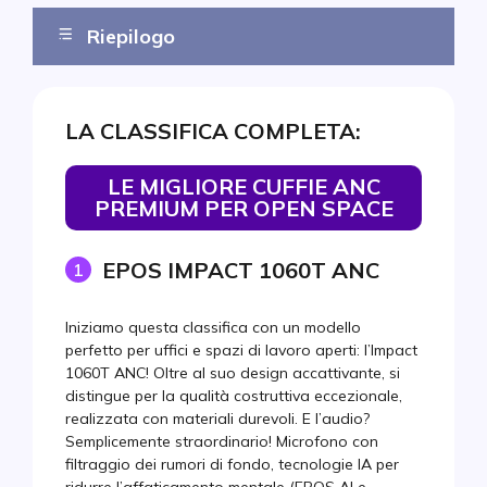
Riepilogo
Il podio
LA CLASSIFICA COMPLETA:
Top 10
Le migliore cuffie ANC premium per open space
LE MIGLIORE CUFFIE ANC
PREMIUM PER OPEN SPACE
Ideale per chiamate su PC/Mac
Le migliore cuffie con tripla connettività
EPOS IMPACT 1060T ANC
1
Le migliore cuffie ibrida entry-level
Iniziamo questa classifica con un modello
Le migliori cuffie professionali in stile lifestyle
perfetto per uffici e spazi di lavoro aperti: l’Impact
1060T ANC! Oltre al suo design accattivante, si
Migliori cuffie ibride entry-level
distingue per la qualità costruttiva eccezionale,
Le migliore cuffie cablata con cancellazione
realizzata con materiali durevoli. E l’audio?
attiva del rumore (ANC)
Semplicemente straordinario! Microfono con
La migliore per chiamate Teams in ufficio
filtraggio dei rumori di fondo, tecnologie IA per