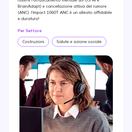
ridurre l’affaticamento mentale (EPOS AI e
La migliore DECT per chiamate intensive
BrainAdapt) e cancellazione attiva del rumore
La migliore per una comunicazione chiara a basso
(ANC): l’Impact 1060T ANC è un alleato affidabile
prezzo
e duraturo!
Tabella Comparativa
Per Settore
FAQ
Costruzioni
Salute e azione sociale