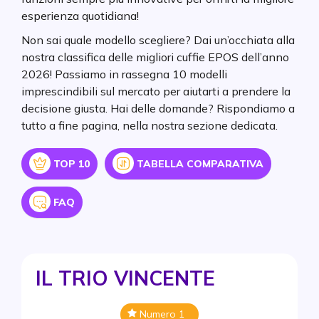
esperienza quotidiana!
Non sai quale modello scegliere? Dai un’occhiata alla
nostra classifica delle migliori cuffie EPOS dell’anno
2026! Passiamo in rassegna 10 modelli
imprescindibili sul mercato per aiutarti a prendere la
decisione giusta. Hai delle domande? Rispondiamo a
tutto a fine pagina, nella nostra sezione dedicata.
Icon
Icon
TOP 10
TABELLA COMPARATIVA
Icon
FAQ
IL TRIO VINCENTE
Numero 1