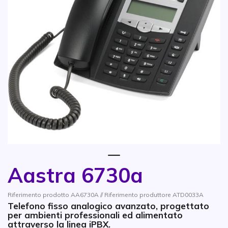
1
Aastra 6730a
Vai all'inizio della galleria di immagini
Riferimento prodotto AA6730A // Riferimento produttore ATD0033A
Telefono fisso analogico avanzato, progettato
per ambienti professionali ed alimentato
attraverso la linea iPBX.