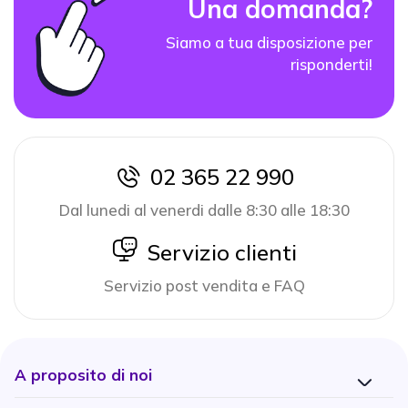
Una domanda?
Siamo a tua disposizione per
risponderti!
02 365 22 990
icon
Dal lunedi al venerdi dalle 8:30 alle 18:30
icon
Servizio clienti
Servizio post vendita e FAQ
A proposito di noi