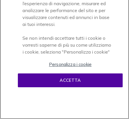
Icon
Paga facilmente ed in assoluta sicurezza
l’esperienza di navigazione, misurare ed
analizzare le performance del sito e per
Accettiamo
visualizzare contenuti ed annunci in base
ai tuoi interessi.
Se non intendi accettare tutti i cookie o
vorresti saperne di più su come utilizziamo
i cookie, seleziona "Personalizza i cookie"
Onedirect, azienda del gruppo INCEPT
Personalizza i cookie
ACCETTA
Condizioni d'uso
Condizioni di vendita
Disclaimer
contenuti
Informativa sulla privacy
Cookies