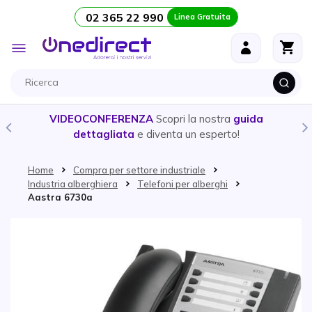
02 365 22 990
Linea Gratuita
Salta al contenuto
Toggle
Nav
VIDEOCONFERENZA
Scopri la nostra
guida
dettagliata
e diventa un esperto!
Home
Compra per settore industriale
Industria alberghiera
Telefoni per alberghi
Aastra 6730a
Vai alla fine della galleria di immagini