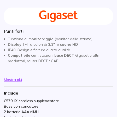
Punti forti
Funzione di
monitoraggio
(monitor della stanza)
Display
TFT a colori di
2,2''
e
suono HD
IP40:
Design e finiture di alta qualità
Compatibile con:
stazioni
base DECT
Gigaset e altri
produttori, router DECT / GAP
Mostra piú
Include
C570HX cordless supplementare
Base con caricatore
2 batterie AAA nIMH