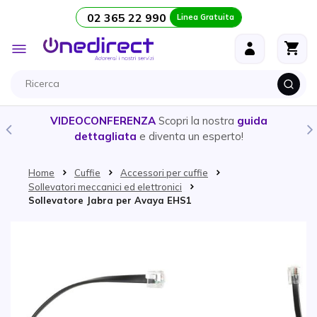
02 365 22 990
Linea Gratuita
Salta al contenuto
Toggle
Nav
VIDEOCONFERENZA
Scopri la nostra
guida
dettagliata
e diventa un esperto!
Home
Cuffie
Accessori per cuffie
Sollevatori meccanici ed elettronici
Sollevatore Jabra per Avaya EHS1
Vai alla fine della galleria di immagini