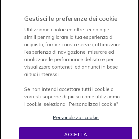
Gestisci le preferenze dei cookie
Icon
Icon
Icon
Utilizziamo cookie ed altre tecnologie
simili per migliorare la tua esperienza di
acquisto, fornire i nostri servizi, ottimizzare
Icon
Paga facilmente ed in assoluta sicurezza
l’esperienza di navigazione, misurare ed
analizzare le performance del sito e per
Accettiamo
visualizzare contenuti ed annunci in base
ai tuoi interessi.
Se non intendi accettare tutti i cookie o
vorresti saperne di più su come utilizziamo
i cookie, seleziona "Personalizza i cookie"
Onedirect, azienda del gruppo INCEPT
Personalizza i cookie
ACCETTA