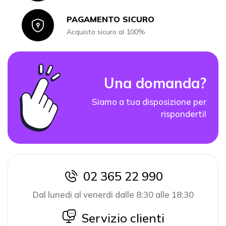
PAGAMENTO SICURO
Icon
Acquisto sicuro al 100%
Una domanda?
Siamo a tua disposizione per
risponderti!
02 365 22 990
icon
Dal lunedi al venerdi dalle 8:30 alle 18:30
icon
Servizio clienti