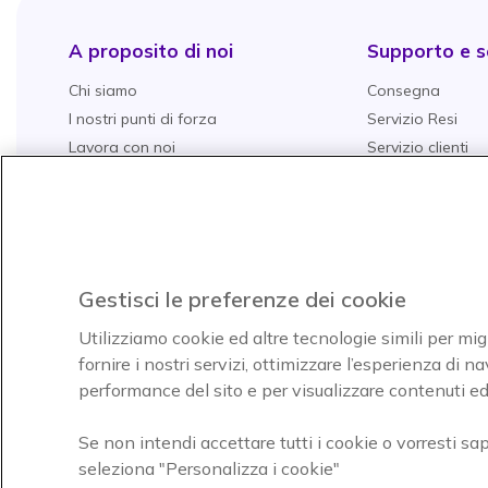
A proposito di noi
Supporto e se
Chi siamo
Consegna
I nostri punti di forza
Servizio Resi
Lavora con noi
Servizio clienti
Servizio grandi aziende
Gestione della G
Tutti i nostri servizi
Garanzie Aggiun
Onedirect
Il nostro catalogo
Richiesta di prev
Il nostro Blog
Spedizione e res
Promessa di match price
Gestisci le preferenze dei cookie
Pagamenti
Utilizziamo cookie ed altre tecnologie simili per mig
Domande Freque
fornire i nostri servizi, ottimizzare l’esperienza di 
Guide all'acquist
performance del sito e per visualizzare contenuti ed 
I nostri TOP 10
Acquista per set
Se non intendi accettare tutti i cookie o vorresti sa
seleziona "Personalizza i cookie"