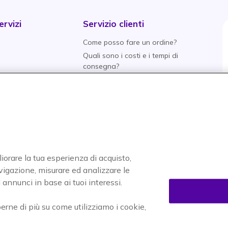
rvizi
Servizio clienti
Come posso fare un ordine?
Quali sono i costi e i tempi di
consegna?
Qual è la politica di
aranzia
restituzione?
tive
Quali metodi di pagamento
posso utilizzare?
entivo
Come posso rintracciare un
i
ordine?
liorare la tua esperienza di acquisto,
nti
navigazione, misurare ed analizzare le
o
annunci in base ai tuoi interessi.
tore
perne di più su come utilizziamo i cookie,