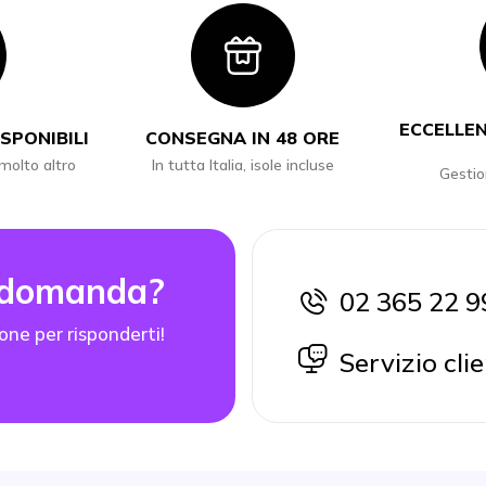
con
Icon
ECCELLEN
SPONIBILI
CONSEGNA IN 48 ORE
 molto altro
In tutta Italia, isole incluse
Gestio
 domanda?
02 365 22 9
icon
one per risponderti!
icon
Servizio clie