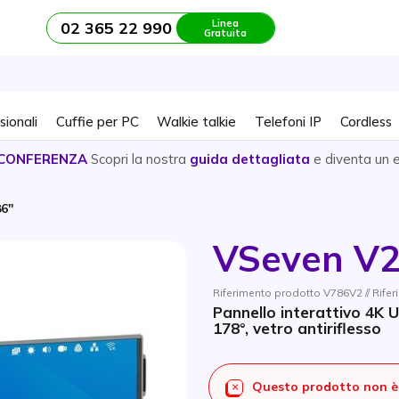
Linea
02 365 22 990
Gratuita
sionali
Cuffie per PC
Walkie talkie
Telefoni IP
Cordless
CONFERENZA
Scopri la nostra
guida dettagliata
e diventa un 
6''
VSeven V2 
Riferimento prodotto V786V2 // Rife
Pannello interattivo 4K 
178°, vetro antiriflesso
Questo prodotto non è 