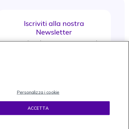
Iscriviti alla nostra
Newsletter
e approfitta di maggiori sconti e novità
Iscrviti subito
icon
Icon
Icon
Icon
Personalizza i cookie
ACCETTA