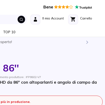
Bene
Il mio Account
Carrello
TOP 10
esperto!
86''
rimento produttore : IFP8602-V7
UHD da 86" con altoparlanti e angolo di campo da
più in produzione.