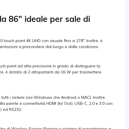
a 86" ideale per sale di
0 touch point 4K UHD con visuale fino a 178°. Inoltre, è
esentazioni a prescindere dal luogo e dalle condizioni.
ch point ad alta precisione in grado di distinguere la
tre, è dotato di 2 altoparlanti da 16 W per trasmettere
tutti i sistemi (sia Windows che Android o MAC). Inoltre,
alla parete e connettività HDMI (In/ Out), USB-C, 2.0 e 3.0 con
t) ed RS232.
nche di Wireless Screen Sharing e sistema di esportazione a