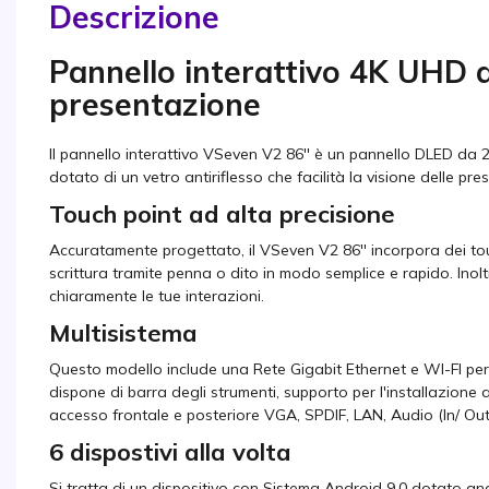
Descrizione
Pannello interattivo 4K UHD d
presentazione
Il pannello interattivo VSeven V2 86'' è un pannello DLED da 2
dotato di un vetro antiriflesso che facilità la visione delle pr
Touch point ad alta precisione
Accuratamente progettato, il VSeven V2 86'' incorpora dei tou
scrittura tramite penna o dito in modo semplice e rapido. Inol
chiaramente le tue interazioni.
Multisistema
Questo modello include una Rete Gigabit Ethernet e WI-FI per 
dispone di barra degli strumenti, supporto per l'installazione 
accesso frontale e posteriore VGA, SPDIF, LAN, Audio (In/ Ou
6 dispostivi alla volta
Si tratta di un dispositivo con Sistema Android 9.0 dotato a