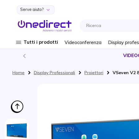
Serve aiuto?
Salta al contenuto
Tutti i prodotti
Videoconferenza
Display profes
VIDEO
Home
Display Professionali
Proiettori
VSeven V2 8
Vai alla fine della galleria di immagini